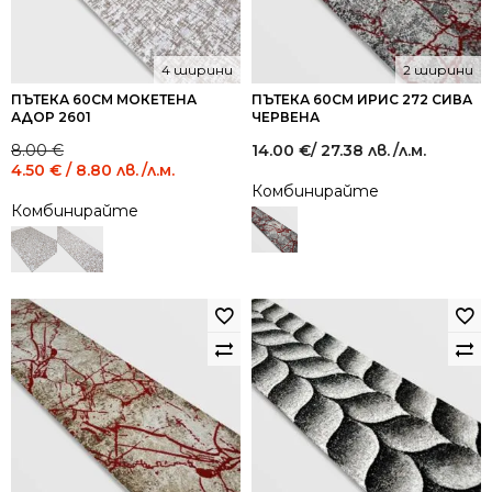
4 ширини
2 ширини
ПЪТЕКА 60СМ МОКЕТЕНА
ПЪТЕКА 60СМ ИРИС 272 СИВА
АДОР 2601
ЧЕРВЕНА
Original
Current
8.00
€
14.00
€
/ 27.38 лв.
/л.м.
price
price
4.50
€
/ 8.80 лв.
/л.м.
was:
is:
Комбинирайте
8.00 €
4.50 €
Комбинирайте
/
/
15.65
8.80
лв..
лв..