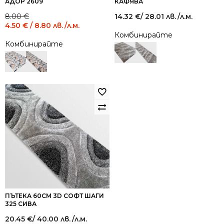
АДОР 2609
КАФЯВА
Original
Current
8.00
€
14.32
€
/ 28.01 лв.
/л.м.
price
price
4.50
€
/ 8.80 лв.
/л.м.
was:
is:
Комбинирайте
8.00 €
4.50 €
Комбинирайте
/
/
15.65
8.80
лв..
лв..
ПЪТЕКА 60СМ 3D СОФТ ШАГИ
325 СИВА
20.45
€
/ 40.00 лв.
/л.м.