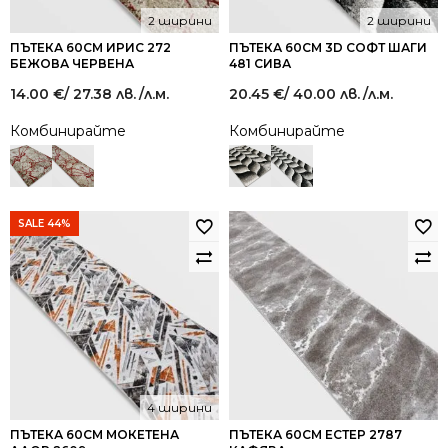
2 ширини
2 ширини
ПЪТЕКА 60СМ ИРИС 272
ПЪТЕКА 60СМ 3D СОФТ ШАГИ
БЕЖОВА ЧЕРВЕНА
481 СИВА
14.00
€
/ 27.38 лв.
/л.м.
20.45
€
/ 40.00 лв.
/л.м.
Комбинирайте
Комбинирайте
SALE 44%
4 ширини
ПЪТЕКА 60СМ МОКЕТЕНА
ПЪТЕКА 60СМ ЕСТЕР 2787