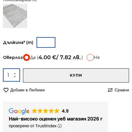
Дължина* (m)
4.00
€
/ 7.82 лв.
Оверлог
Да (
)
Не
A
количество
КУПИ
за
Пътека
Добави в Любими
Сравни
60см
Мона
367
синя