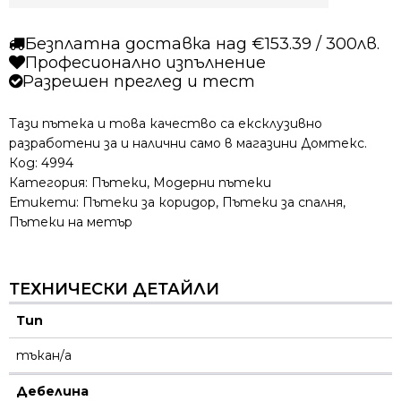
Безплатна доставка над €153.39 / 300лв.
Професионално изпълнение
Разрешен преглед и тест
Тази пътека и това качество са ексклузивно
разработени за и налични само в магазини Домтекс.
Код:
4994
Категория:
Пътеки
,
Модерни пътеки
Етикети:
Пътеки за коридор
,
Пътеки за спалня
,
Пътеки на метър
ТЕХНИЧЕСКИ ДЕТАЙЛИ
Тип
тъкан/а
Дебелина