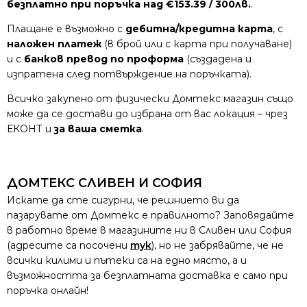
безплатно при поръчка над €153.39 / 300лв.
.
Плащане е възможно с
дебитна/кредитна карта
, с
наложен платеж
(в брой или с карта при получаване)
и с
банков превод по проформа
(създадена и
изпратена след потвърждение на поръчката).
Всичко закупено от физически Домтекс магазин също
може да се достави до избрана от вас локация – чрез
ЕКОНТ и
за ваша сметка
.
ДОМТЕКС СЛИВЕН И СОФИЯ
Искате да сте сигурни, че решнието ви да
пазарувате от Домтекс е правилното? Заповядайте
в работно време в магазините ни в Сливен или София
(адресите са посочени
тук
), но не забрявайте, че не
всички килими и пътеки са на едно място, а и
възможността за безплатната доставка е само при
поръчка онлайн!