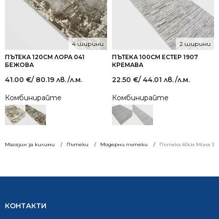
4 ширини
2 ширини
ПЪТЕКА 120СМ ЛОРА 041
ПЪТЕКА 100СМ ЕСТЕР 1907
БЕЖОВА
КРЕМАВА
41.00
€
/ 80.19 лв.
/л.м.
22.50
€
/ 44.01 лв.
/л.м.
Комбинирайте
Комбинирайте
Магазин за килими
Пътеки
Модерни пътеки
Пътека 60см Мона 367
КОНТАКТИ