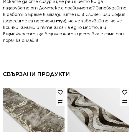
Искате да сте сигурни, че решнието ви да
пазарувате от Домтекс е правилното? Заповядайте
в работно време в магазините ни в Сливен или София
(адресите са посочени
тук
), но не забрявайте, че не
всички килими и пътеки са на едно място, а и
възможността за безплатната доставка е само при
поръчка онлайн!
СВЪРЗАНИ ПРОДУКТИ