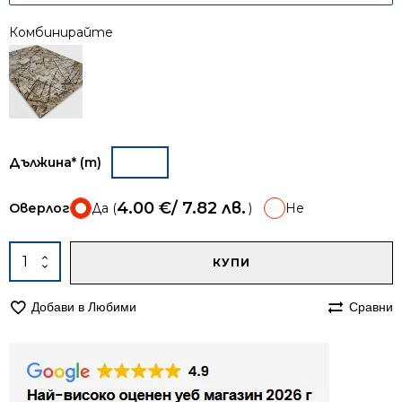
Комбинирайте
Дължина* (m)
4.00
€
/ 7.82 лв.
Оверлог
Да (
)
Не
A
количество
КУПИ
за
Пътека
Добави в Любими
Сравни
60см
Ирис
901
бежова