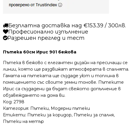
Безплатна доставка над €153.39 / 300лв.
Професионално изпълнение
Разрешен преглед и тест
Пътека 60см Ирис 901 бежова
Пътека в бежово с елегантен дизайн на пресичащи се
линии, която ще раздвижат атмосферата в спалнята.
Гамата на пътеката ще създаде уют и топлина в
помещението със своите земни тонове. Пътеките
Ирис са създадени да бъдат свежото допълнение в
обзавеждането на дома ви.
Код:
2798
Категория:
Пътеки
,
Модерни пътеки
Етикети:
Пътеки за коридор
,
Пътеки за спалня
,
Пътеки на метър