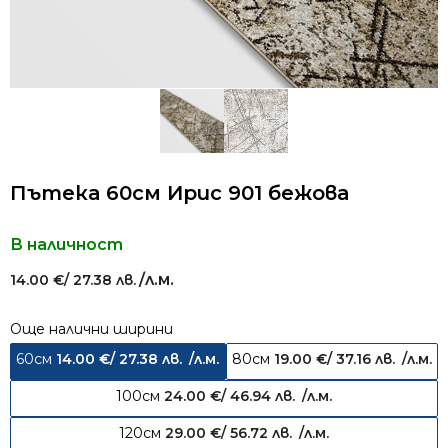
Пътека 60см Ирис 901 бежова
В наличност
/л.м.
14.00
€
/ 27.38 лв.
Още налични ширини
60см
14.00
€
/ 27.38 лв.
/л.м.
80см
19.00
€
/ 37.16 лв.
/л.м.
100см
24.00
€
/ 46.94 лв.
/л.м.
120см
29.00
€
/ 56.72 лв.
/л.м.