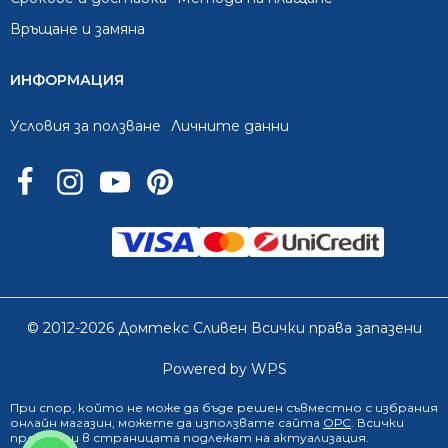
Връщане и замяна
ИНФОРМАЦИЯ
Условия за ползване
Личните данни
© 2012-2026 Домтекс Сливен Всички права запазени
Powered by WPS
При спор, който не може да бъде решен съвместно с избрания
онлайн магазин
, можете да използвате сайта
ОРС
. Всички
продукти в страницата подлежат на актуализация.
0888 249 719