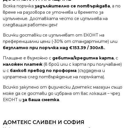
Всяка поръчка
задължително се потвърждава
, а по
време на разговора се уточнява и времето за
изпълнение. Доставката често се изпълнява на
следващия работен ден!
Всички доставки се изпълняват от ЕКОНТ на
преференциални цени (-30% от стандартните) или
безплатно при поръчка над €153.39 / 300лв.
.
Плащане е възможно с
дебитна/кредитна карта
, с
наложен платеж
(в брой или с карта при получаване)
и с
банков превод по проформа
(създадена и
изпратена след потвърждение на поръчката).
Всичко закупено от физически Домтекс магазин също
може да се достави до избрана от вас локация – чрез
ЕКОНТ и
за ваша сметка
.
ДОМТЕКС СЛИВЕН И СОФИЯ