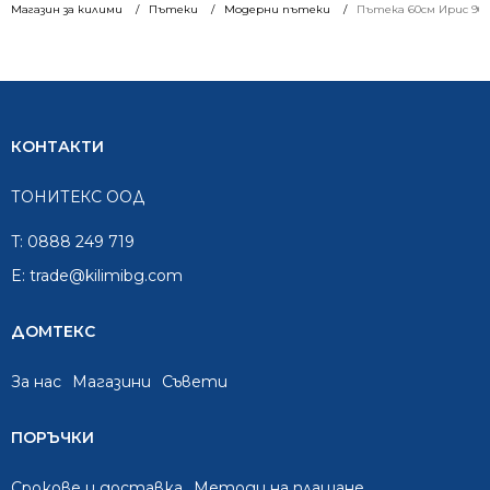
Магазин за килими
Пътеки
Модерни пътеки
Пътека 60см Ирис 901
КОНТАКТИ
ТОНИТЕКС ООД
T:
0888 249 719
E:
trade@kilimibg.com
ДОМТЕКС
За нас
Mагазини
Съвети
ПОРЪЧКИ
Срокове и доставка
Методи на плащане