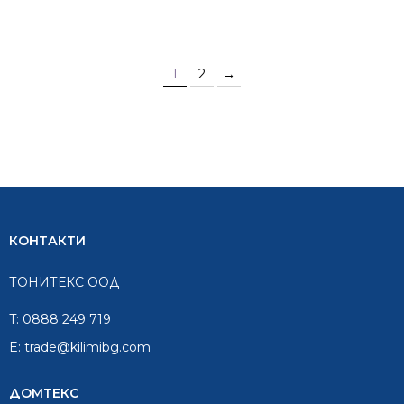
price
price
was:
is:
305.75 €
244.50 €
/
/
1
2
→
598.00
478.20
лв..
лв..
КОНТАКТИ
ТОНИТЕКС ООД
T:
0888 249 719
E:
trade@kilimibg.com
ДОМТЕКС