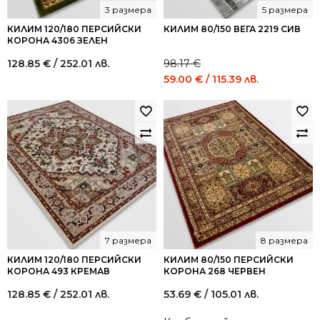
3 размера
5 размера
КИЛИМ 120/180 ПЕРСИЙСКИ
КИЛИМ 80/150 ВЕГА 2219 СИВ
КОРОНА 4306 ЗЕЛЕН
128.85
€
/ 252.01 лв.
98.17
€
Original
Current
59.00
€
/ 115.39 лв.
price
price
was:
is:
98.17 €
59.00 €
/
/
192.00
115.39
лв..
лв..
7 размера
8 размера
КИЛИМ 120/180 ПЕРСИЙСКИ
КИЛИМ 80/150 ПЕРСИЙСКИ
КОРОНА 493 КРЕМАВ
КОРОНА 268 ЧЕРВЕН
128.85
€
/ 252.01 лв.
53.69
€
/ 105.01 лв.