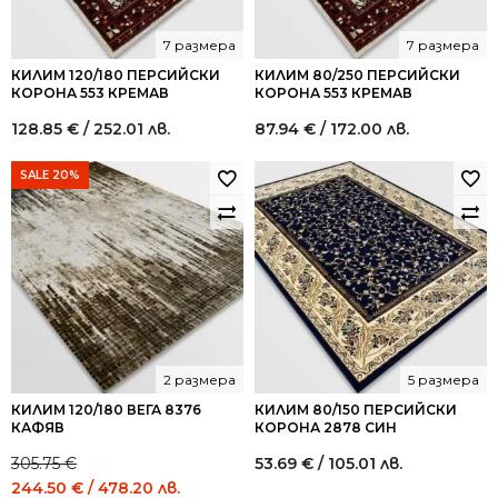
7 размера
7 размера
КИЛИМ 120/180 ПЕРСИЙСКИ
КИЛИМ 80/250 ПЕРСИЙСКИ
КОРОНА 553 КРЕМАВ
КОРОНА 553 КРЕМАВ
128.85
€
/ 252.01 лв.
87.94
€
/ 172.00 лв.
SALE 20%
2 размера
5 размера
КИЛИМ 120/180 ВЕГА 8376
КИЛИМ 80/150 ПЕРСИЙСКИ
КАФЯВ
КОРОНА 2878 СИН
305.75
€
53.69
€
/ 105.01 лв.
Original
Current
244.50
€
/ 478.20 лв.