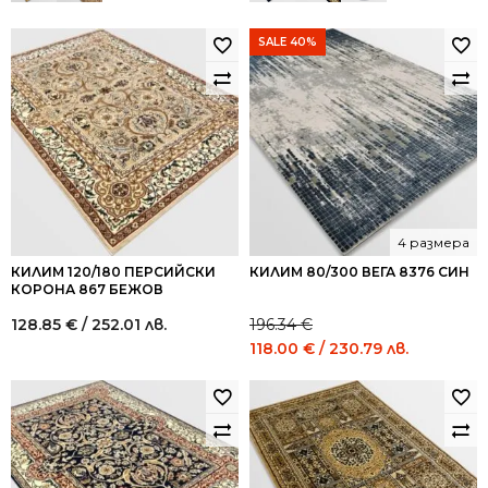
SALE 40%
4 размера
КИЛИМ 120/180 ПЕРСИЙСКИ
КИЛИМ 80/300 ВЕГА 8376 СИН
КОРОНА 867 БЕЖОВ
128.85
€
/ 252.01 лв.
196.34
€
Original
Current
118.00
€
/ 230.79 лв.
price
price
was:
is:
196.34 €
118.00 €
/
/
384.01
230.79
лв..
лв..