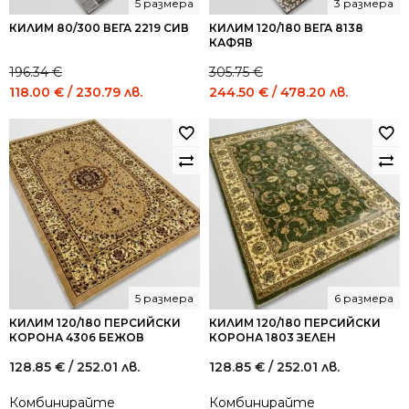
5 размера
3 размера
КИЛИМ 80/300 ВЕГА 2219 СИВ
КИЛИМ 120/180 ВЕГА 8138
КАФЯВ
196.34
€
305.75
€
Original
Current
Original
Curren
118.00
€
/ 230.79 лв.
244.50
€
/ 478.20 лв.
price
price
price
price
was:
is:
was:
is:
196.34 €
118.00 €
305.75 €
244.50
/
/
/
/
384.01
230.79
598.00
478.20
лв..
лв..
лв..
лв..
5 размера
6 размера
КИЛИМ 120/180 ПЕРСИЙСКИ
КИЛИМ 120/180 ПЕРСИЙСКИ
КОРОНА 4306 БЕЖОВ
КОРОНА 1803 ЗЕЛЕН
128.85
€
/ 252.01 лв.
128.85
€
/ 252.01 лв.
Комбинирайте
Комбинирайте