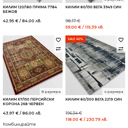
КИЛИМ 120/180 ПРИМА 7784
КИЛИМ 80/150 ВЕГА 3949 СИН
БЕЖОВ
42.95
€
/ 84.00 лв.
98.17
€
Original
Current
59.00
€
/ 115.39 лв.
price
price
was:
is:
SALE 40%
98.17 €
59.00 €
/
/
192.00
115.39
лв..
лв..
8 размера
4 размера
КИЛИМ 67/150 ПЕРСИЙСКИ
КИЛИМ 80/300 ВЕГА 2219 СИН
КОРОНА 268 ЧЕРВЕН
43.97
€
/ 86.00 лв.
196.34
€
Original
Current
118.00
€
/ 230.79 лв.
Комбинирайте
price
price