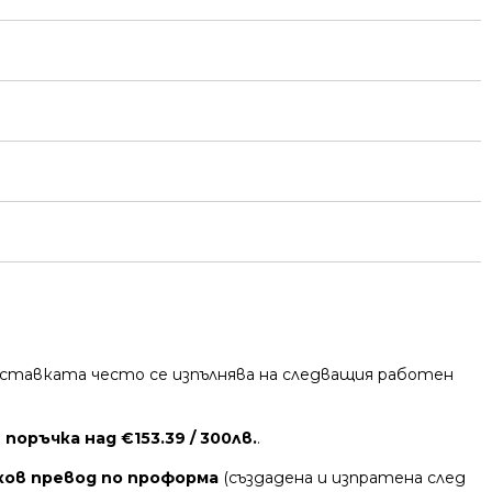
 Доставката често се изпълнява на следващия работен
поръчка над €153.39 / 300лв.
.
ков превод по проформа
(създадена и изпратена след