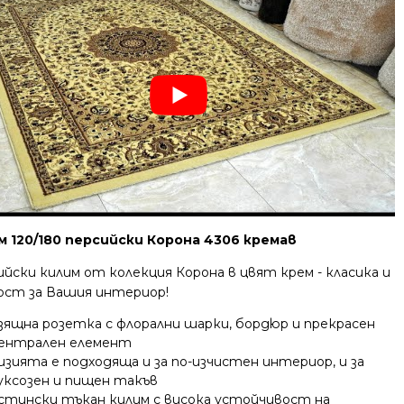
м 120/180 персийски Корона 4306 кремав
йски килим от колекция Корона в цвят крем - класика и
ост за Вашия интериор!
зящна розетка с флорални шарки, бордюр и прекрасен
ентрален елемент
изията е подходяща и за по-изчистен интериор, и за
уксозен и пищен такъв
стински тъкан килим с висока устойчивост на