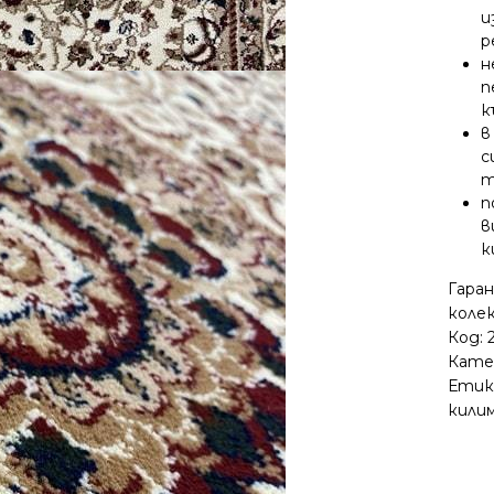
и
р
н
п
к
в
с
т
п
в
к
Гара
колек
Код:
Кате
Етик
кили