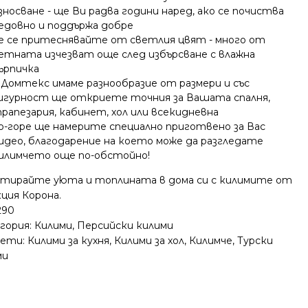
зносване - ще Ви радва години наред, ако се почиства
едовно и поддържа добре
е се притеснявайте от светлия цвят - много от
етната изчезват още след избърсване с влажна
ърпичка
 Домтекс имаме разнообразие от размери и със
игурност ще откриете точния за Вашата спалня,
рапезария, кабинет, хол или всекидневна
о-горе ще намерите специално приготвено за Вас
идео, благодарение на което може да разгледате
илимчето още по-обстойно!
нтирайте уюта и топлината в дома си с килимите от
ция Корона.
290
гория:
Килими
,
Персийски килими
ети:
Килими за кухня
,
Килими за хол
,
Килимче
,
Турски
ми