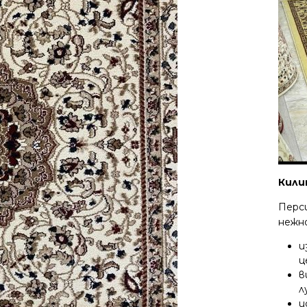
Кили
Перси
нежн
и
ц
в
л
и