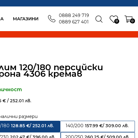
0888 249 719
БА
MАГАЗИНИ
0
0
0889 627 401
лим 120/180 персийски
рона 4306 кремав
личност
85
€
/ 252.01 лв.
налични размери
0/180
128.85
€
/ 252.01 лв.
140/200
157.99
€
/ 309.00 лв.
/230
202.47
€
/ 396.00 лв.
200/250
260.25
€
/ 509.00 лв.