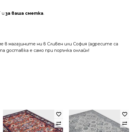
Т и
за ваша сметка
.
 в магазините ни в Сливен или София (адресите са
та доставка е само при поръчка онлайн!