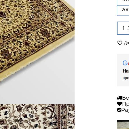
20
Alter
коли
за
Кил
До
120/
пер
Коро
4306
крем
Бе
Пр
Ра