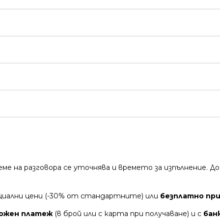
време на разговора се уточнява и времето за изпълнение.
циални цени (-30% от стандартните) или
безплатно при 
ожен платеж
(в брой или с карта при получаване) и с
бан