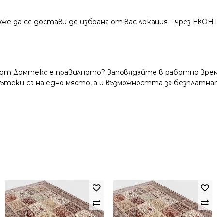
же да се достави до избрана от вас локация – чрез ЕКОН
 от Домтекс е правилното? Заповядайте в работно време
и пътеки са на едно място, а и възможността за безплатна