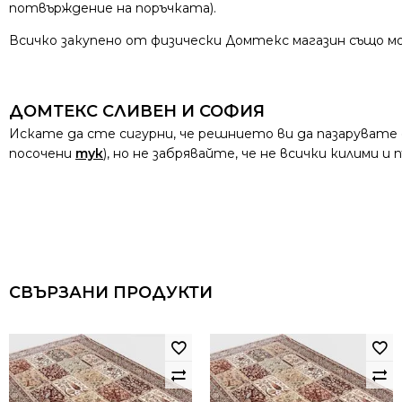
потвърждение на поръчката).
Всичко закупено от физически Домтекс магазин също мо
ДОМТЕКС СЛИВЕН И СОФИЯ
Искате да сте сигурни, че решнието ви да пазарувате
посочени
тук
), но не забрявайте, че не всички килими 
СВЪРЗАНИ ПРОДУКТИ