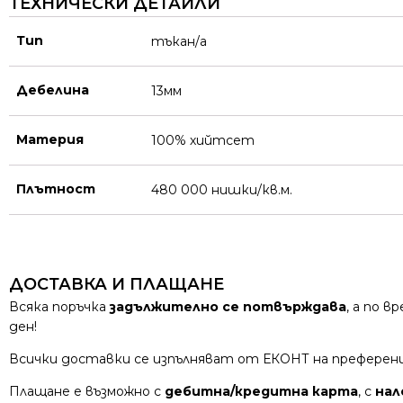
ТЕХНИЧЕСКИ ДЕТАЙЛИ
Тип
тъкан/а
Дебелина
13мм
Материя
100% хийтсет
Плътност
480 000 нишки/кв.м.
ДОСТАВКА И ПЛАЩАНЕ
Всяка поръчка
задължително се потвърждава
, а по 
ден!
Всички доставки се изпълняват от ЕКОНТ на преферен
Плащане е възможно с
дебитна/кредитна карта
, с
нал