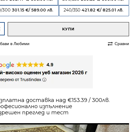
0/300
301.15
€
/ 589.00 лв.
240/350
421.82
€
/ 825.01 лв.
native:
чество
КУПИ
им
бави в Любими
Сравни
180
сийски
на
ав
зплатна доставка над €153.39 / 300лв.
офесионално изпълнение
зрешен преглед и тест