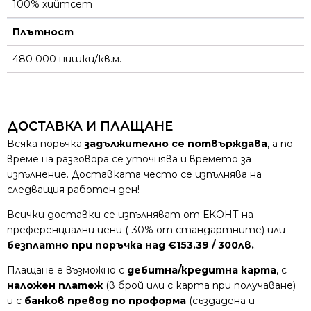
100% хийтсет
Плътност
480 000 нишки/кв.м.
ДОСТАВКА И ПЛАЩАНЕ
Всяка поръчка
задължително се потвърждава
, а по
време на разговора се уточнява и времето за
изпълнение. Доставката често се изпълнява на
следващия работен ден!
Всички доставки се изпълняват от ЕКОНТ на
преференциални цени (-30% от стандартните) или
безплатно при поръчка над €153.39 / 300лв.
.
Плащане е възможно с
дебитна/кредитна карта
, с
наложен платеж
(в брой или с карта при получаване)
и с
банков превод по проформа
(създадена и