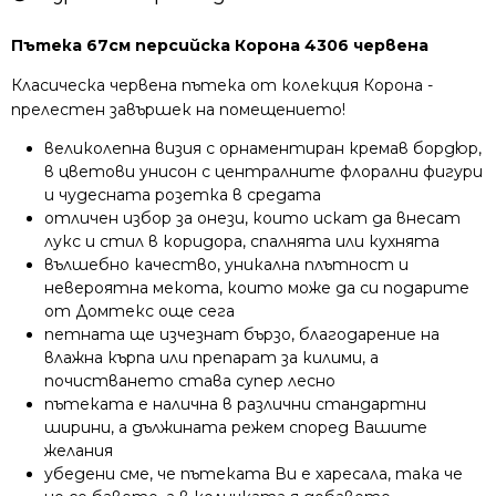
Пътека 67см персийска Корона 4306 червена
Класическа червена пътека от колекция Корона -
прелестен завършек на помещението!
великолепна визия с орнаментиран кремав бордюр,
в цветови унисон с централните флорални фигури
и чудесната розетка в средата
отличен избор за онези, които искат да внесат
лукс и стил в коридора, спалнята или кухнята
вълшебно качество, уникална плътност и
невероятна мекота, които може да си подарите
от Домтекс още сега
петната ще изчезнат бързо, благодарение на
влажна кърпа или препарат за килими, а
почистването става супер лесно
пътеката е налична в различни стандартни
ширини, а дължината режем според Вашите
желания
убедени сме, че пътеката Ви е харесала, така че