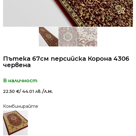
Пътека 67см персийска Корона 4306
червена
В наличност
/л.м.
22.50
€
/ 44.01 лв.
Комбинирайте