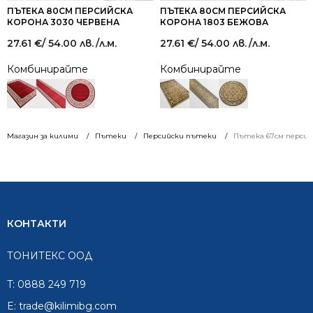
ПЪТЕКА 80СМ ПЕРСИЙСКА
ПЪТЕКА 80СМ ПЕРСИЙСКА
КОРОНА 3030 ЧЕРВЕНА
КОРОНА 1803 БЕЖОВА
27.61
€
/ 54.00 лв.
/л.м.
27.61
€
/ 54.00 лв.
/л.м.
Комбинирайте
Комбинирайте
Магазин за килими
Пътеки
Персийски пътеки
Пътека 67см персийс
КОНТАКТИ
ТОНИТЕКС ООД
T:
0888 249 719
E:
trade@kilimibg.com