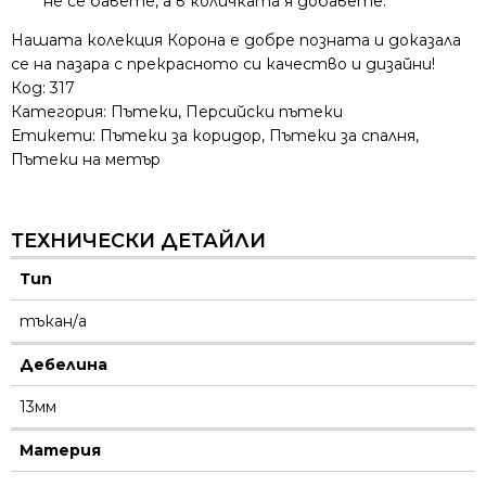
не се бавете, а в количката я добавете.
Нашата колекция Корона е добре позната и доказала
се на пазара с прекрасното си качество и дизайни!
Код:
317
Категория:
Пътеки
,
Персийски пътеки
Етикети:
Пътеки за коридор
,
Пътеки за спалня
,
Пътеки на метър
ТЕХНИЧЕСКИ ДЕТАЙЛИ
Тип
тъкан/а
Дебелина
13мм
Материя