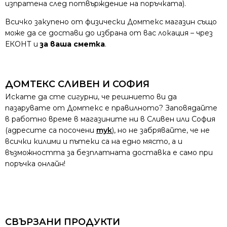
изпратена след потвърждение на поръчката).
Всичко закупено от физически Домтекс магазин също
може да се достави до избрана от вас локация – чрез
ЕКОНТ и
за ваша сметка
.
ДОМТЕКС СЛИВЕН И СОФИЯ
Искате да сте сигурни, че решнието ви да
пазарувате от Домтекс е правилното? Заповядайте
в работно време в магазините ни в Сливен или София
(адресите са посочени
тук
), но не забрявайте, че не
всички килими и пътеки са на едно място, а и
възможността за безплатната доставка е само при
поръчка онлайн!
СВЪРЗАНИ ПРОДУКТИ