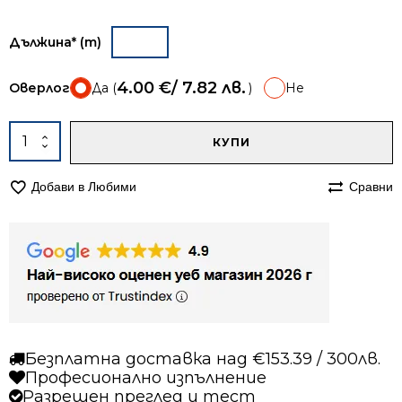
Дължина* (m)
4.00
€
/ 7.82 лв.
Оверлог
Да (
)
Не
A
количество
КУПИ
за
Пътека
Добави в Любими
Сравни
67см
персийска
Корона
4306
червена
Безплатна доставка над €153.39 / 300лв.
Професионално изпълнение
Разрешен преглед и тест