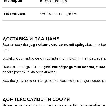
Материя
100% хийтсет
Плътност
480 000 нишки/кв.м.
ДОСТАВКА И ПЛАЩАНЕ
Всяка поръчка
задължително се потвърждава
, а по 
ден!
Всички доставки се изпълняват от ЕКОНТ на преферен
Плащане е възможно с
дебитна/кредитна карта
, с
нал
потвърждение на поръчката).
Всичко закупено от физически Домтекс магазин също мо
ДОМТЕКС СЛИВЕН И СОФИЯ
Искате да сте сигурни, че решнието ви да пазарувате