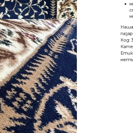
м
с
м
Нашат
пазар
Код:
Кате
Етик
метъ