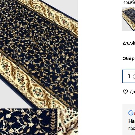
Комб
Дълж
Овер
коли
за
Път
До
100с
перс
Коро
1878
синя