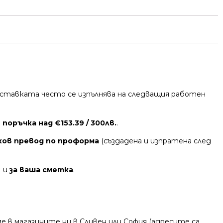
 Доставката често се изпълнява на следващия работен
поръчка над €153.39 / 300лв.
.
ков превод по проформа
(създадена и изпратена след
Т и
за ваша сметка
.
 в магазините ни в Сливен или София (адресите са