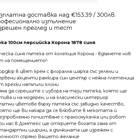
зплатна доставка над €153.39 / 300лв.
офесионално изпълнение
зрешен преглед и тест
ка 100см персийска Корона 1878 синя
ческа синя пътека от колекция Корона - вдъхнете нов
т на помещението!-
ордюр в цвят крем с флорална шарка със зелени и
ервени акценти рамкира син център с нежна плетеница
т крехки напъпили клони
яма да сгрешите с избора на тази пътека, която ще
тива и на модерен, и на класически интериор
лътни цветове върху пътека със завидно качество,
оято ще Ви накара да се влюбите в мекотата ѝ
езпроблемно почистване с прахосмукачка или робот
ри нас в Домтекс ще откриете богата гама от
тандартни ширини, а дължината ще изрежем с
очност спрямо Вашето желание