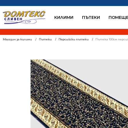
КИЛИМИ
ПЪТЕКИ
ПОМЕЩЕ
Магазин за килими
Пътеки
Персийски пътеки
Пътека 100см персий