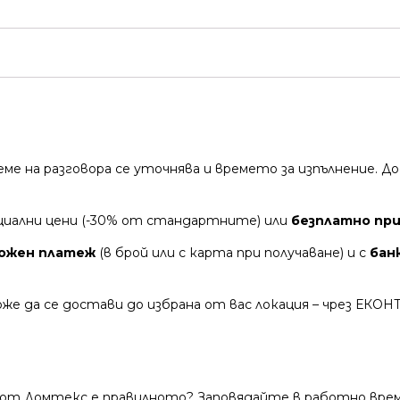
време на разговора се уточнява и времето за изпълнение.
циални цени (-30% от стандартните) или
безплатно при 
ожен платеж
(в брой или с карта при получаване) и с
бан
же да се достави до избрана от вас локация – чрез ЕКОН
 от Домтекс е правилното? Заповядайте в работно време