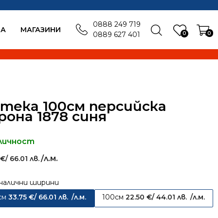
0888 249 719
БА
MАГАЗИНИ
0
0
0889 627 401
тека 100см персийска
рона 1878 синя
личност
/л.м.
5
€
/ 66.01 лв.
налични ширини
см
33.75
€
/ 66.01 лв.
/л.м.
100см
22.50
€
/ 44.01 лв.
/л.м.