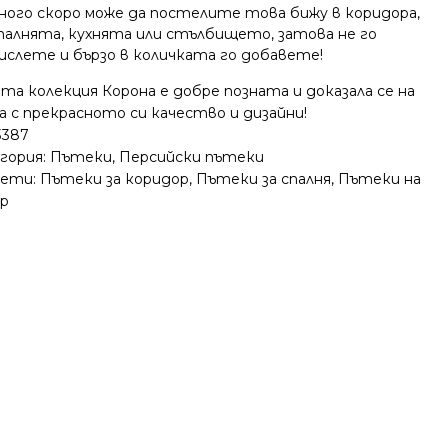
ного скоро може да постелите това бижу в коридора,
палнята, кухнята или стълбището, затова не го
ислете и бързо в количката го добавете!
а колекция Корона е добре позната и доказала се на
а с прекрасното си качество и дизайни!
3387
гория:
Пътеки
,
Персийски пътеки
ети:
Пътеки за коридор
,
Пътеки за спалня
,
Пътеки на
р