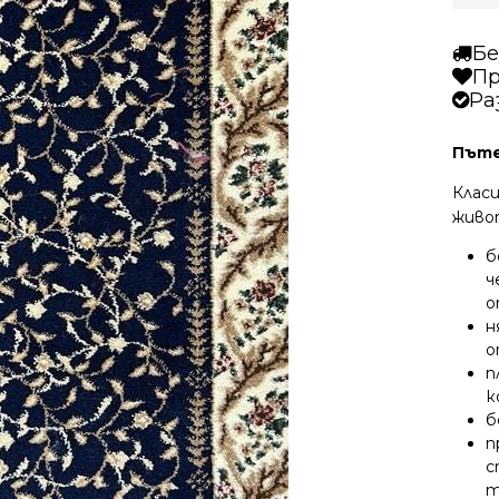
Бе
Пр
Ра
Пъте
Класи
живо
б
ч
о
н
о
п
к
б
п
с
т