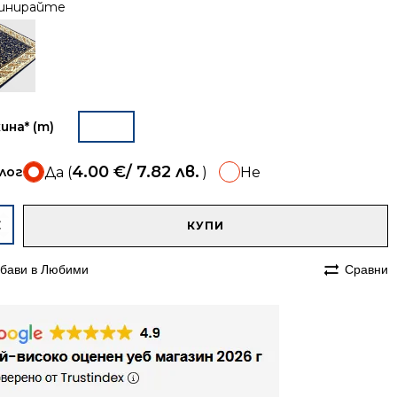
инирайте
ина* (m)
4.00
€
/ 7.82 лв.
лог
Да (
)
Не
A
чество
КУПИ
ека
бави в Любими
Сравни
м
ийска
на