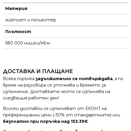
Материя
хийтсет и полиестeр
Плътност
580 000 нишки/кв.м.
ДОСТАВКА И ПЛАЩАНЕ
Всяка поръчка
задължително се потвърждава
, а по
време на разговора се уточнява и времето за
изпълнение. Доставката често се изпълнява на
следващия работен ден!
Всички доставки се изпълняват от ЕКОНТ на
преференциални цени (-30% от стандартните) или
безплатно при поръчка над 153.39€
.