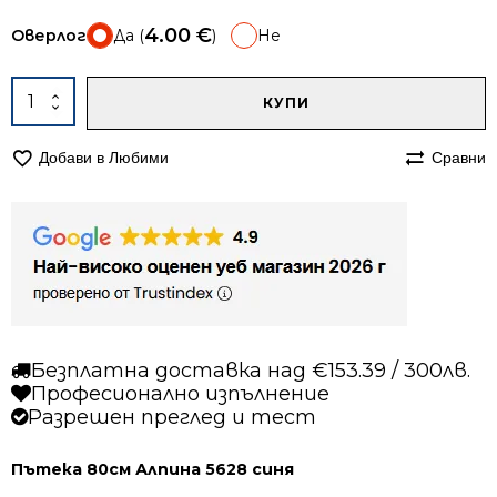
4.00
€
Оверлог
Да (
)
Не
A
количество
КУПИ
за
Пътека
Добави в Любими
Сравни
80см
Алпина
5628
синя
Безплатна доставка над €153.39 / 300лв.
Професионално изпълнение
Разрешен преглед и тест
Пътека 80см Алпина 5628 синя