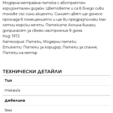
Модерна метражна пътека с абстрактен
хоризонтален дизайн. Цветовете и са в бледо сиви
тонове със сини акценти. Синият цвят ще донесе
прохлада в помещението и ще ви предразположи към
летни морски мечти. Пътеките Алпина винаги
допринасят за свежо настроение в дома.
Код:
1972
Категория:
Пътеки
,
Модерни пътеки
Етикети:
Пътеки за коридор
,
Пътеки за спалня
,
Пътеки на метър
ТЕХНИЧЕСКИ ДЕТАЙЛИ
Тип
тъкан/а
Дебелина
9мм