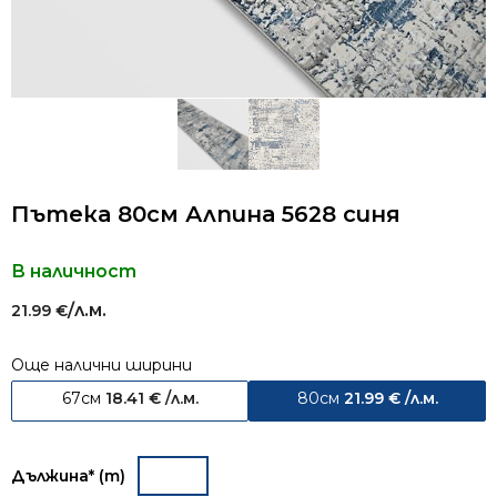
Пътека 80см Алпина 5628 синя
В наличност
/л.м.
21.99
€
Още налични ширини
67см
18.41
€
/л.м.
80см
21.99
€
/л.м.
Дължина* (m)