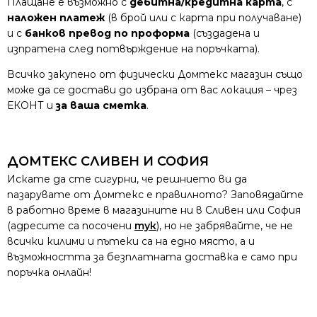
Плащане е възможно с
дебитна/кредитна карта
, с
наложен платеж
(в брой или с карта при получаване)
и с
банков превод по проформа
(създадена и
изпратена след потвърждение на поръчката).
Всичко закупено от физически Домтекс магазин също
може да се достави до избрана от вас локация – чрез
ЕКОНТ и
за ваша сметка
.
ДОМТЕКС СЛИВЕН И СОФИЯ
Искате да сте сигурни, че решнието ви да
пазарувате от Домтекс е правилното? Заповядайте
в работно време в магазините ни в Сливен или София
(адресите са посочени
тук
), но не забрявайте, че не
всички килими и пътеки са на едно място, а и
възможността за безплатната доставка е само при
поръчка онлайн!