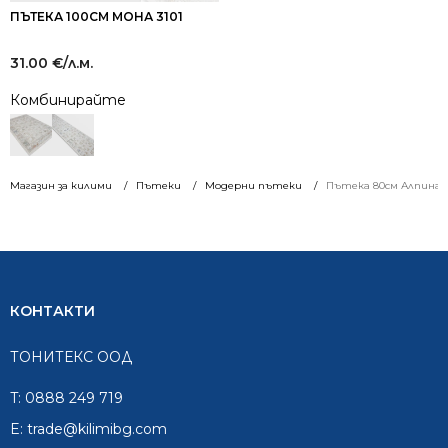
ПЪТЕКА 100СМ МОНА 3101
31.00
€
/л.м.
Комбинирайте
Магазин за килими
Пътеки
Модерни пътеки
Пътека 80см Алпина 5
КОНТАКТИ
ТОНИТЕКС ООД
T:
0888 249 719
E:
trade@kilimibg.com