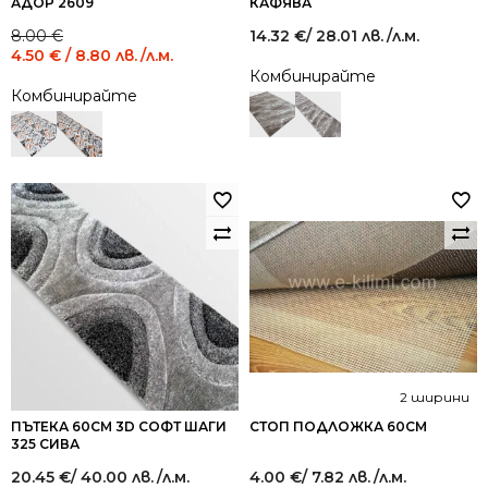
АДОР 2609
КАФЯВА
Original
Current
8.00
€
14.32
€
/ 28.01 лв.
/л.м.
price
price
4.50
€
/ 8.80 лв.
/л.м.
was:
is:
Комбинирайте
8.00 €
4.50 €
Комбинирайте
/
/
15.65
8.80
лв..
лв..
2 ширини
ПЪТЕКА 60СМ 3D СОФТ ШАГИ
СТОП ПОДЛОЖКА 60СМ
325 СИВА
20.45
€
/ 40.00 лв.
/л.м.
4.00
€
/ 7.82 лв.
/л.м.