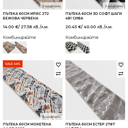
2 ширини
2 ширини
ПЪТЕКА 60СМ ИРИС 272
ПЪТЕКА 60СМ 3D СОФТ ШАГИ
БЕЖОВА ЧЕРВЕНА
481 СИВА
14.00
€
/ 27.38 лв.
/л.м.
20.45
€
/ 40.00 лв.
/л.м.
Комбинирайте
Комбинирайте
SALE 44%
4 ширини
ПЪТЕКА 60СМ МОКЕТЕНА
ПЪТЕКА 60СМ ЕСТЕР 2787