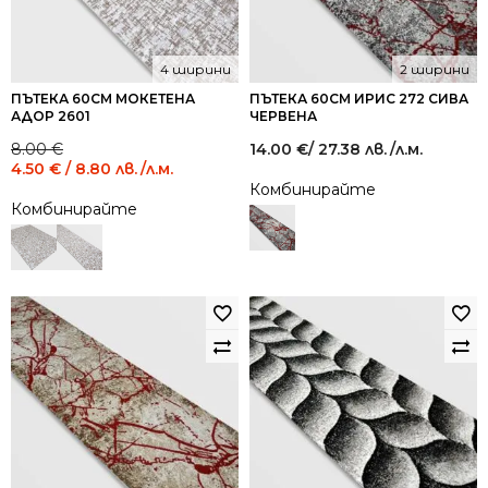
4 ширини
2 ширини
ПЪТЕКА 60СМ МОКЕТЕНА
ПЪТЕКА 60СМ ИРИС 272 СИВА
АДОР 2601
ЧЕРВЕНА
Original
Current
8.00
€
14.00
€
/ 27.38 лв.
/л.м.
price
price
4.50
€
/ 8.80 лв.
/л.м.
was:
is:
Комбинирайте
8.00 €
4.50 €
Комбинирайте
/
/
15.65
8.80
лв..
лв..