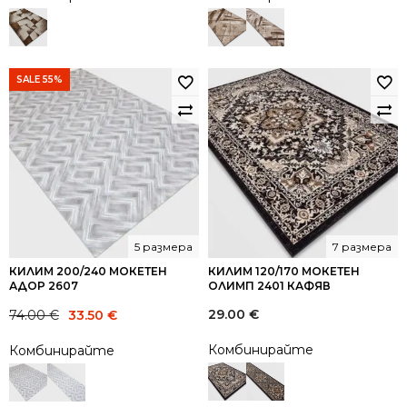
SALE 55%
5 размера
7 размера
КИЛИМ 200/240 МОКЕТЕН
КИЛИМ 120/170 МОКЕТЕН
АДОР 2607
ОЛИМП 2401 КАФЯВ
Original
Current
29.00
€
74.00
€
33.50
€
price
price
Комбинирайте
Комбинирайте
was:
is:
74.00 €.
33.50 €.