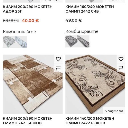
КИЛИМ 200/290 МОКЕТЕН
КИЛИМ 160/240 МОКЕТЕН
АДОР 2611
ОЛИМП 2442 СИВ
Original
Current
49.00
€
89.00
€
40.00
€
price
price
Комбинирайте
Комбинирайте
was:
is:
89.00 €.
40.00 €.
5 размера
КИЛИМ 200/290 МОКЕТЕН
КИЛИМ 140/200 МОКЕТЕН
ОЛИМП 2421 БЕЖОВ
ОЛИМП 2422 БЕЖОВ