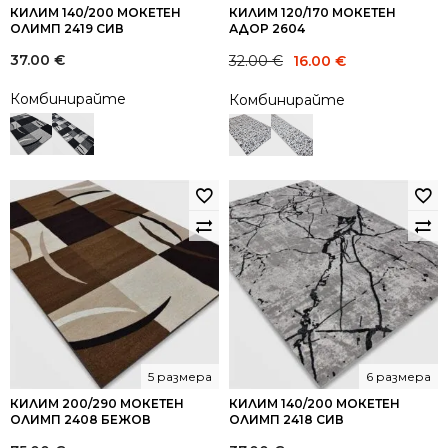
КИЛИМ 140/200 МОКЕТЕН
КИЛИМ 120/170 МОКЕТЕН
ОЛИМП 2419 СИВ
АДОР 2604
Original
Current
37.00
€
32.00
€
16.00
€
price
price
Комбинирайте
Комбинирайте
was:
is:
32.00 €.
16.00 €.
5 размера
6 размера
КИЛИМ 200/290 МОКЕТЕН
КИЛИМ 140/200 МОКЕТЕН
ОЛИМП 2408 БЕЖОВ
ОЛИМП 2418 СИВ