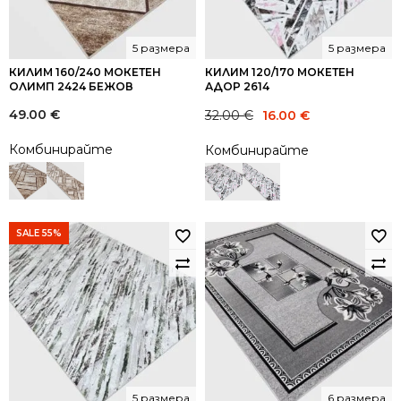
5 размера
5 размера
КИЛИМ 160/240 МОКЕТЕН
КИЛИМ 120/170 МОКЕТЕН
ОЛИМП 2424 БЕЖОВ
АДОР 2614
Original
Current
49.00
€
32.00
€
16.00
€
price
price
Комбинирайте
Комбинирайте
was:
is:
32.00 €.
16.00 €.
SALE 55%
5 размера
6 размера