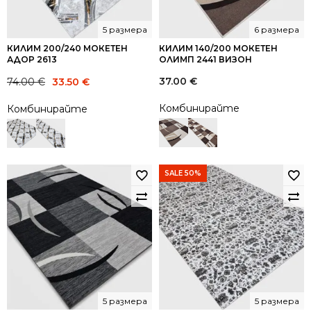
5 размера
6 размера
КИЛИМ 200/240 МОКЕТЕН
КИЛИМ 140/200 МОКЕТЕН
АДОР 2613
ОЛИМП 2441 ВИЗОН
Original
Current
37.00
€
74.00
€
33.50
€
price
price
Комбинирайте
Комбинирайте
was:
is:
74.00 €.
33.50 €.
SALE 50%
5 размера
5 размера