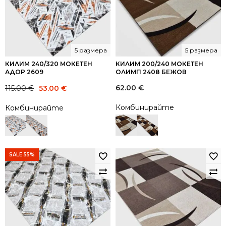
5 размера
5 размера
КИЛИМ 240/320 МОКЕТЕН
КИЛИМ 200/240 МОКЕТЕН
АДОР 2609
ОЛИМП 2408 БЕЖОВ
Original
Current
62.00
€
115.00
€
53.00
€
price
price
Комбинирайте
Комбинирайте
was:
is:
115.00 €.
53.00 €.
SALE 55%