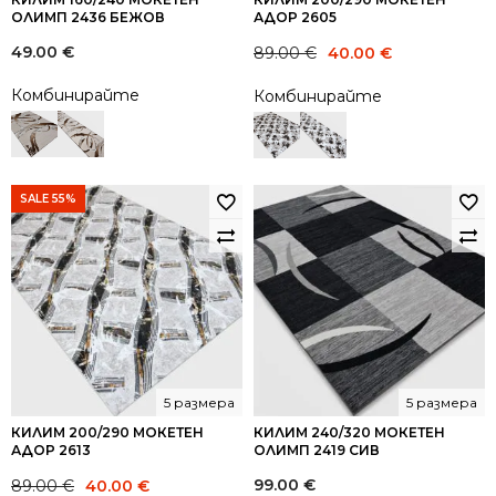
ОЛИМП 2436 БЕЖОВ
АДОР 2605
Original
Current
49.00
€
89.00
€
40.00
€
price
price
Комбинирайте
Комбинирайте
was:
is:
89.00 €.
40.00 €.
SALE 55%
5 размера
5 размера
КИЛИМ 200/290 МОКЕТЕН
КИЛИМ 240/320 МОКЕТЕН
АДОР 2613
ОЛИМП 2419 СИВ
Original
Current
99.00
€
89.00
€
40.00
€