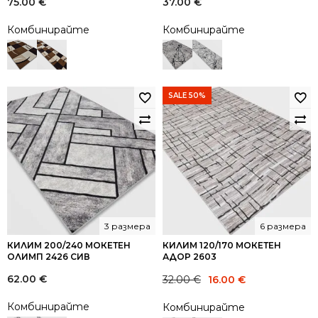
75.00
€
37.00
€
Комбинирайте
Комбинирайте
SALE 50%
3 размера
6 размера
КИЛИМ 200/240 МОКЕТЕН
КИЛИМ 120/170 МОКЕТЕН
ОЛИМП 2426 СИВ
АДОР 2603
Original
Current
62.00
€
32.00
€
16.00
€
price
price
Комбинирайте
Комбинирайте
was:
is: