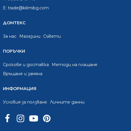
E:
trade@kilimibg.com
ДОМТЕКС
За нас
Mагазини
Съвети
ПОРЪЧКИ
Срокове и доставка
Методи на плащане
Връщане и замяна
ИНФОРМАЦИЯ
Условия за ползване
Личните данни