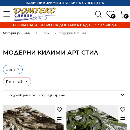
НАЛИЧНИ КИЛИМИ И ПЪТЕКИ НА СУПЕР ЦЕНА
0
0
БЕЗПЛАТНА И ЕКСПРЕСНА ДОСТАВКА НАД €153.39 / 300ЛВ.
Магазин за килими
Килими
Модерни килими
МОДЕРНИ КИЛИМИ АРТ СТИЛ
×
арт
×
Reset all