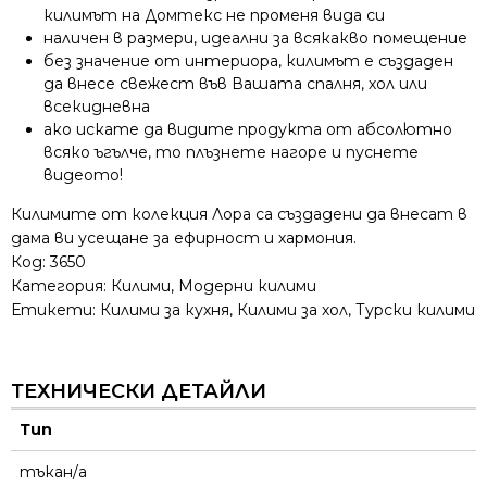
килимът на Домтекс не променя вида си
наличен в размери, идеални за всякакво помещение
без значение от интериора, килимът е създаден
да внесе свежест във Вашата спалня, хол или
всекидневна
ако искате да видите продукта от абсолютно
всяко ъгълче, то плъзнете нагоре и пуснете
видеото!
Килимите от колекция Лора са създадени да внесат в
дама ви усещане за ефирност и хармония.
Код:
3650
Категория:
Килими
,
Модерни килими
Етикети:
Килими за кухня
,
Килими за хол
,
Турски килими
ТЕХНИЧЕСКИ ДЕТАЙЛИ
Тип
тъкан/а