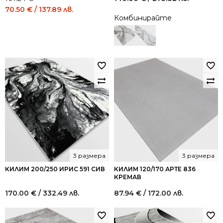
Original
Current
70.50
€
/ 137.89 лв.
Комбинирайте
price
price
was:
is:
101.24 €
70.50 €
/
/
198.01
137.89
лв..
лв..
3 размера
3 размера
КИЛИМ 200/250 ИРИС 591 СИВ
КИЛИМ 120/170 АРТЕ 836
КРЕМАВ
170.00
€
/ 332.49 лв.
87.94
€
/ 172.00 лв.