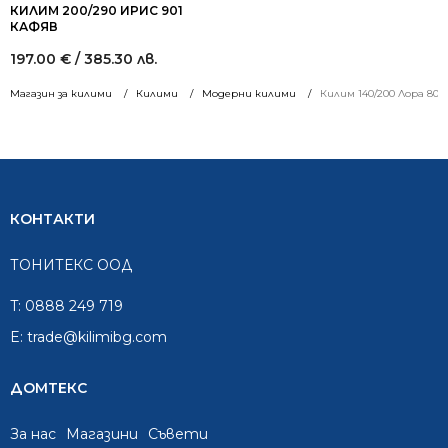
КИЛИМ 200/290 ИРИС 901
КАФЯВ
197.00
€
/ 385.30 лв.
Магазин за килими
Килими
Модерни килими
Килим 140/200 Лора 805
КОНТАКТИ
ТОНИТЕКС ООД
T:
0888 249 719
E:
trade@kilimibg.com
ДОМТЕКС
За нас
Mагазини
Съвети