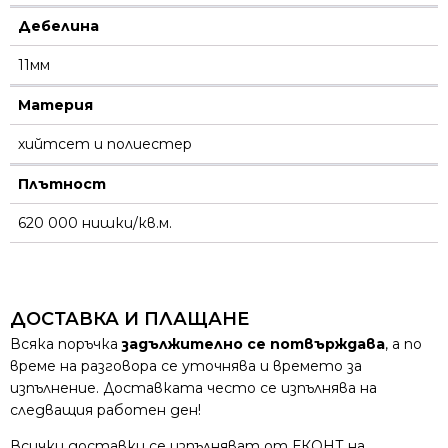
Дебелина
11мм
Материя
хийтсет и полиестeр
Плътност
620 000 нишки/кв.м.
ДОСТАВКА И ПЛАЩАНЕ
Всяка поръчка
задължително се потвърждава
, а по
време на разговора се уточнява и времето за
изпълнение. Доставката често се изпълнява на
следващия работен ден!
Всички доставки се изпълняват от ЕКОНТ на