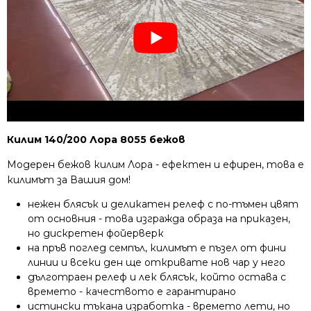
Килим 140/200 Лора 8055 бежов
Модерен бежов килим Лора - ефектен и ефирен, това е
килимът за Вашия дом!
нежен блясък и деликатен релеф с по-тъмен цвят
от основния - това изгражда образа на приказен,
но дискретен фойерверк
на пръв поглед семпъл, килимът е пъзел от фини
линии и всеки ден ще откривате нов чар у него
дълготраен релеф и лек блясък, който остава с
времето - качеството е гарантирано
истински тъкана изработка - времето лети, но