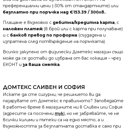
преференциални цени (-30% от стандартните) или
безплатно при поръчка над €153.39 / 300лв.
.
Плащане е възможно с
дебитна/кредитна карта
, с
наложен платеж
(в брой или с карта при получаване)
и с
банков превод по проформа
(създадена и
изпратена след потвърждение на поръчката).
Всичко закупено от физически Домтекс магазин също
може да се достави до избрана от вас локация – чрез
ЕКОНТ и
за ваша сметка
.
ДОМТЕКС СЛИВЕН И СОФИЯ
Искате да сте сигурни, че решнието ви да
пазарувате от Домтекс е правилното? Заповядайте
в работно време в магазините ни в Сливен или София
(адресите са посочени
тук
), но не забрявайте, че не
всички килими и пътеки са на едно място, а и
възможността за безплатната доставка е само при