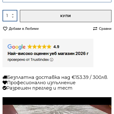
Alternative:
количество
КУПИ
за
Килим
Добави в Любими
Сравни
140/200
Лора
8055
бежов
Безплатна доставка над €153.39 / 300лв.
Професионално изпълнение
Разрешен преглед и тест