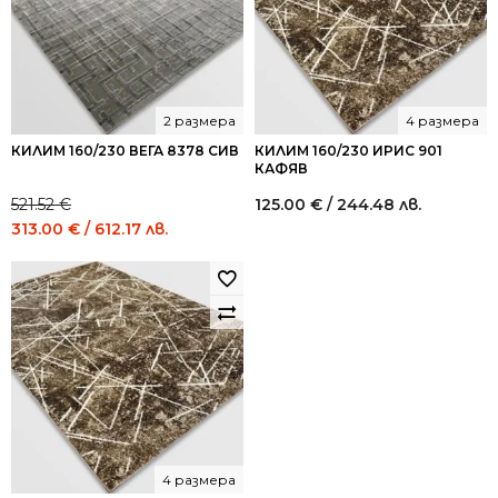
2 размера
4 размера
КИЛИМ 160/230 ВЕГА 8378 СИВ
КИЛИМ 160/230 ИРИС 901
КАФЯВ
521.52
€
125.00
€
/ 244.48 лв.
Original
Current
313.00
€
/ 612.17 лв.
price
price
was:
is:
521.52 €
313.00 €
/
/
1,020.00
612.17
лв..
лв..
4 размера