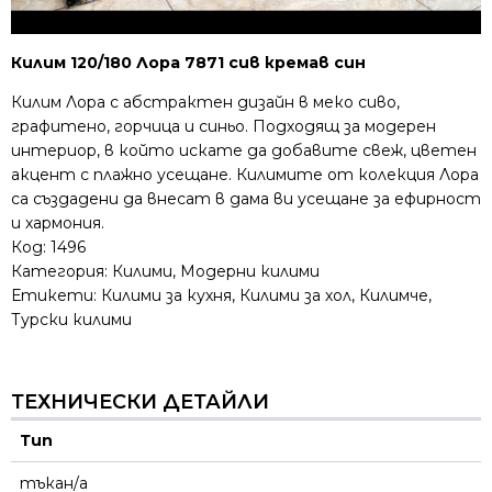
Килим 120/180 Лора 7871 сив кремав син
Килим Лора с абстрактен дизайн в меко сиво,
графитено, горчица и синьо. Подходящ за модерен
интериор, в който искате да добавите свеж, цветен
акцент с плажно усещане. Килимите от колекция Лора
са създадени да внесат в дама ви усещане за ефирност
и хармония.
Код:
1496
Категория:
Килими
,
Модерни килими
Етикети:
Килими за кухня
,
Килими за хол
,
Килимче
,
Турски килими
ТЕХНИЧЕСКИ ДЕТАЙЛИ
Тип
тъкан/а