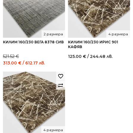
2 размера
4 размера
КИЛИМ 160/230 ВЕГА 8378 СИВ
КИЛИМ 160/230 ИРИС 901
КАФЯВ
521.52
€
125.00
€
/ 244.48 лв.
Original
Current
313.00
€
/ 612.17 лв.
price
price
was:
is:
521.52 €
313.00 €
/
/
1,020.00
612.17
лв..
лв..
4 размера