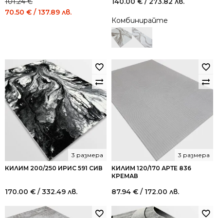
101.24
€
140.00
€
/ 273.82 лв.
Original
Current
70.50
€
/ 137.89 лв.
Комбинирайте
price
price
was:
is:
101.24 €
70.50 €
/
/
198.01
137.89
лв..
лв..
3 размера
3 размера
КИЛИМ 200/250 ИРИС 591 СИВ
КИЛИМ 120/170 АРТЕ 836
КРЕМАВ
170.00
€
/ 332.49 лв.
87.94
€
/ 172.00 лв.