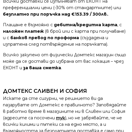
Всички доставки се изпълняват от ЕКОНТ на
преференциални цени (-30% от стандартните) или
безплатно при поръчка над €153.39 / 300лв.
.
Плащане е възможно с
дебитна/кредитна карта
, с
наложен платеж
(в брой или с карта при получаване)
и с
банков превод по проформа
(създадена и
изпратена след потвърждение на поръчката).
Всичко закупено от физически Домтекс магазин също
може да се достави до избрана от вас локация – чрез
ЕКОНТ и
за ваша сметка
.
ДОМТЕКС СЛИВЕН И СОФИЯ
Искате да сте сигурни, че решнието ви да
пазарувате от Домтекс е правилното? Заповядайте
в работно време в магазините ни в Сливен или София
(адресите са посочени
тук
), но не забрявайте, че не
всички килими и пътеки са на едно място, а и
възможността за безплатната доставка е само при