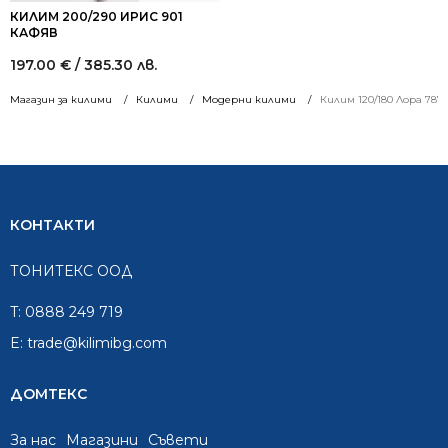
КИЛИМ 200/290 ИРИС 901
КАФЯВ
197.00
€
/ 385.30 лв.
Магазин за килими
Килими
Модерни килими
Килим 120/180 Лора 787
КОНТАКТИ
ТОНИТЕКС ООД
T:
0888 249 719
E:
trade@kilimibg.com
ДОМТЕКС
За нас
Mагазини
Съвети