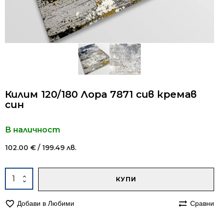
Килим 120/180 Лора 7871 сив кремав
син
В наличност
102.00
€
/ 199.49 лв.
Alternative:
количество
КУПИ
за
Килим
Добави в Любими
Сравни
120/180
Лора