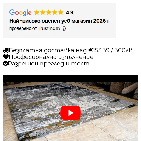
7871
сив
кремав
син
Безплатна доставка над €153.39 / 300лв.
Професионално изпълнение
Разрешен преглед и тест