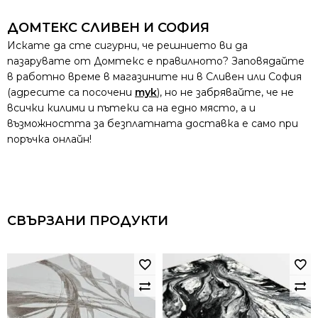
ДОМТЕКС СЛИВЕН И СОФИЯ
Искате да сте сигурни, че решнието ви да
пазарувате от Домтекс е правилното? Заповядайте
в работно време в магазините ни в Сливен или София
(адресите са посочени
тук
), но не забрявайте, че не
всички килими и пътеки са на едно място, а и
възможността за безплатната доставка е само при
поръчка онлайн!
СВЪРЗАНИ ПРОДУКТИ