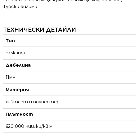
Турски килими
ТЕХНИЧЕСКИ ДЕТАЙЛИ
Тип
тъкан/а
Дебелина
11мм
Материя
хийтсет и полиестeр
Плътност
620 000 нишки/кв.м.