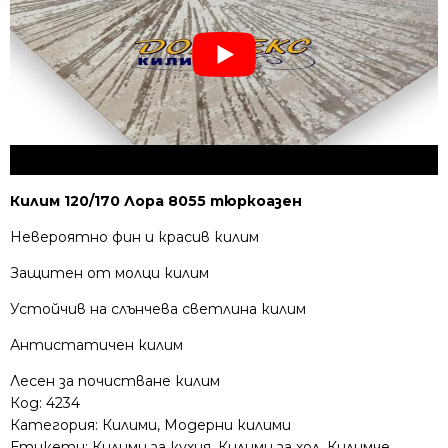
Килим 120/170 Лора 8055 тюркоазен
Невероятно фин и красив килим
Защитен от молци килим
Устойчив на слънчева светлина килим
Антистатичен килим
Лесен за почистване килим
Код:
4234
Категория:
Килими
,
Модерни килими
Етикети:
Килими за кухня
,
Килими за хол
,
Килимче
,