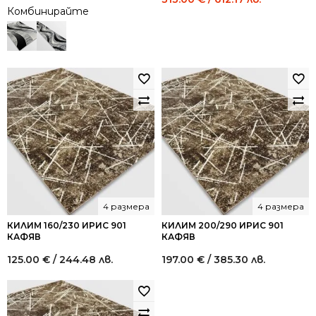
Комбинирайте
price
price
was:
is:
521.52 €
313.00 €
/
/
1,020.00
612.17
лв..
лв..
4 размера
4 размера
КИЛИМ 160/230 ИРИС 901
КИЛИМ 200/290 ИРИС 901
КАФЯВ
КАФЯВ
125.00
€
/ 244.48 лв.
197.00
€
/ 385.30 лв.