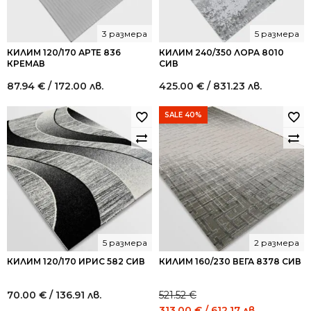
3 размера
5 размера
КИЛИМ 120/170 АРТЕ 836
КИЛИМ 240/350 ЛОРА 8010
КРЕМАВ
СИВ
87.94
€
/ 172.00 лв.
425.00
€
/ 831.23 лв.
SALE 40%
5 размера
2 размера
КИЛИМ 120/170 ИРИС 582 СИВ
КИЛИМ 160/230 ВЕГА 8378 СИВ
70.00
€
/ 136.91 лв.
521.52
€
Original
Current
313.00
€
/ 612.17 лв.