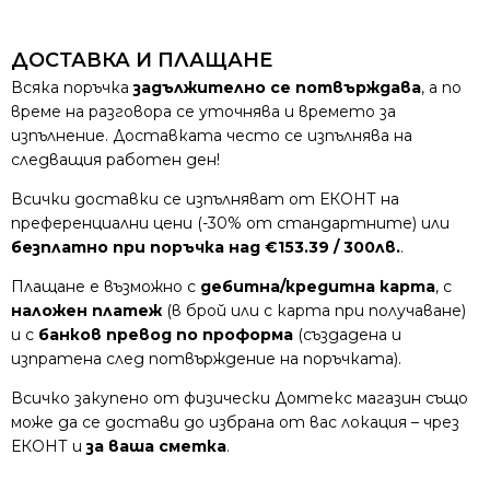
ДОСТАВКА И ПЛАЩАНЕ
Всяка поръчка
задължително се потвърждава
, а по
време на разговора се уточнява и времето за
изпълнение. Доставката често се изпълнява на
следващия работен ден!
Всички доставки се изпълняват от ЕКОНТ на
преференциални цени (-30% от стандартните) или
безплатно при поръчка над €153.39 / 300лв.
.
Плащане е възможно с
дебитна/кредитна карта
, с
наложен платеж
(в брой или с карта при получаване)
и с
банков превод по проформа
(създадена и
изпратена след потвърждение на поръчката).
Всичко закупено от физически Домтекс магазин също
може да се достави до избрана от вас локация – чрез
ЕКОНТ и
за ваша сметка
.