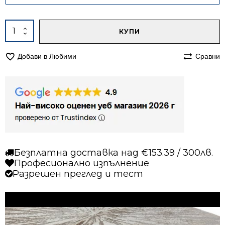
Alternative:
количество
КУПИ
за
Килим
Добави в Любими
Сравни
120/170
Лора
8055
тюркоазен
Безплатна доставка над €153.39 / 300лв.
Професионално изпълнение
Разрешен преглед и тест