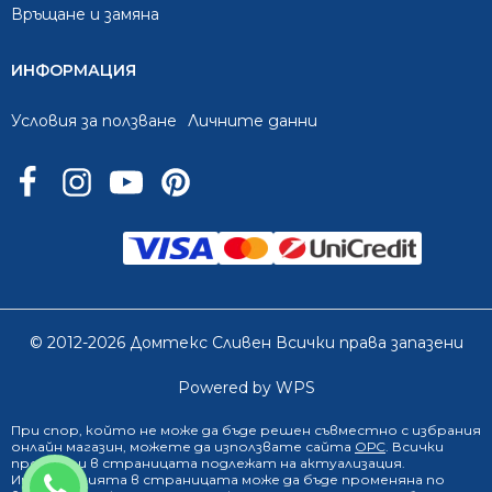
Връщане и замяна
ИНФОРМАЦИЯ
Условия за ползване
Личните данни
© 2012-2026 Домтекс Сливен Всички права запазени
Powered by WPS
При спор, който не може да бъде решен съвместно с избрания
онлайн магазин
, можете да използвате сайта
ОРС
. Всички
продукти в страницата подлежат на актуализация.
0888 249 719
Информацията в страницата може да бъде променяна по