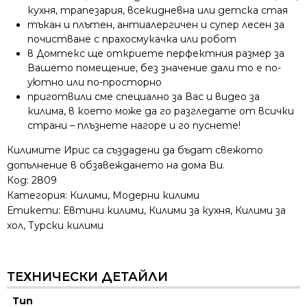
кухня, трапезария, всекидневна или детска стая
тъкан и плътен, антиалергичен и супер лесен за
почистване с прахосмукачка или робот
в Домтекс ще откриете перфектния размер за
Вашето помещение, без значение дали то е по-
уютно или по-просторно
приготвили сме специално за Вас и видео за
килима, в което може да го разгледате от всички
страни – плъзнете нагоре и го пуснете!
Килимите Ирис са създадени да бъдат свежото
допълнение в обзавеждането на дома Ви.
Код:
2809
Категория:
Килими
,
Модерни килими
Етикети:
Евтини килими
,
Килими за кухня
,
Килими за
хол
,
Турски килими
ТЕХНИЧЕСКИ ДЕТАЙЛИ
Тип