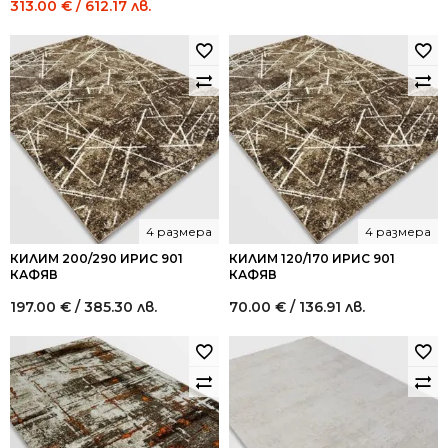
Original
Current
313.00
€
/ 612.17 лв.
price
price
was:
is:
521.52 €
313.00 €
/
/
1,020.00
612.17
лв..
лв..
4 размера
4 размера
КИЛИМ 200/290 ИРИС 901
КИЛИМ 120/170 ИРИС 901
КАФЯВ
КАФЯВ
197.00
€
/ 385.30 лв.
70.00
€
/ 136.91 лв.