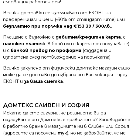
следващия работен ден!
Всички доставки се изпълняват от ЕКОНТ на
преференциални цени (-30% от стандартните) или
безплатно при поръчка над €153.39 / 300лв.
.
Плащане е възможно с
дебитна/кредитна карта
, с
наложен платеж
(в брой или с карта при получаване)
и с
банков превод по проформа
(създадена и
изпратена след потвърждение на поръчката).
Всичко закупено от физически Домтекс магазин също
може да се достави до избрана от вас локация – чрез
ЕКОНТ и
за ваша сметка
.
ДОМТЕКС СЛИВЕН И СОФИЯ
Искате да сте сигурни, че решнието ви да
пазарувате от Домтекс е правилното? Заповядайте
в работно време в магазините ни в Сливен или София
(адресите са посочени
тук
), но не забрявайте, че не