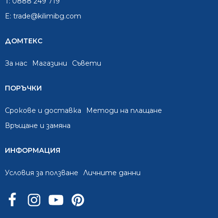
T:
0888 249 719
E:
trade@kilimibg.com
ДОМТЕКС
За нас
Mагазини
Съвети
ПОРЪЧКИ
Срокове и доставка
Методи на плащане
Връщане и замяна
ИНФОРМАЦИЯ
Условия за ползване
Личните данни