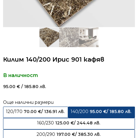
Килим 140/200 Ирис 901 кафяв
В наличност
95.00
€
/ 185.80 лв.
Още налични размери
120/170
70.00
€
/ 136.91 лв.
140/200
95.00
€
/ 185.80 лв.
160/230
125.00
€
/ 244.48 лв.
200/290
197.00
€
/ 385.30 лв.