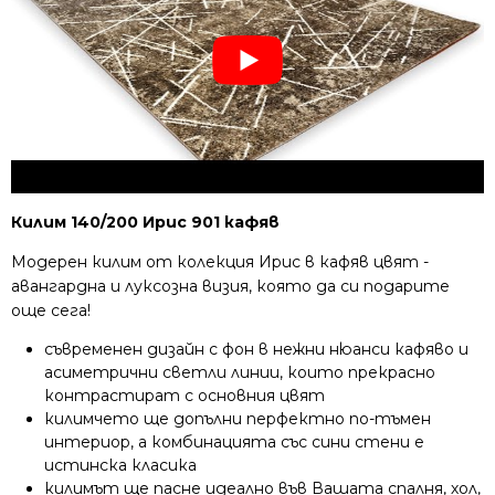
Килим 140/200 Ирис 901 кафяв
Модерен килим от колекция Ирис в кафяв цвят -
авангардна и луксозна визия, която да си подарите
още сега!
съвременен дизайн с фон в нежни нюанси кафяво и
асиметрични светли линии, които прекрасно
контрастират с основния цвят
килимчето ще допълни перфектно по-тъмен
интериор, а комбинацията със сини стени е
истинска класика
килимът ще пасне идеално във Вашата спалня, хол,