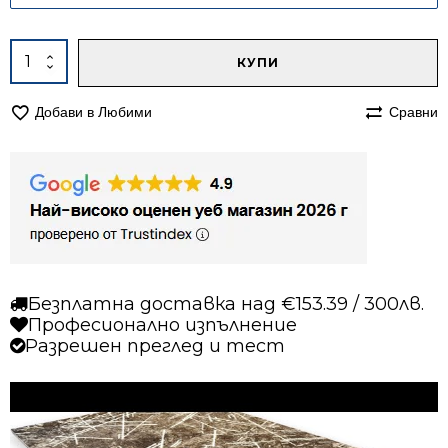
Alternative:
количество
КУПИ
за
Килим
Добави в Любими
Сравни
140/200
Ирис
901
кафяв
Безплатна доставка над €153.39 / 300лв.
Професионално изпълнение
Разрешен преглед и тест