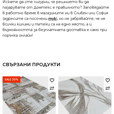
Искате да сте сигурни, че решнието ви да
пазарувате от Домтекс е правилното? Заповядайте
в работно време в магазините ни в Сливен или София
(адресите са посочени
тук
), но не забрявайте, че не
всички килими и пътеки са на едно място, а и
възможността за безплатната доставка е само при
поръчка онлайн!
СВЪРЗАНИ ПРОДУКТИ
SALE 30%