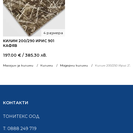
лв..
лв..
4 размера
КИЛИМ 200/290 ИРИС 901
КАФЯВ
197.00
€
/ 385.30 лв.
Магазин за килими
Килими
Модерни килими
Килим 200/250 Ирис 27
КОНТАКТИ
ТОНИТЕКС ООД
T:
0888 249 719