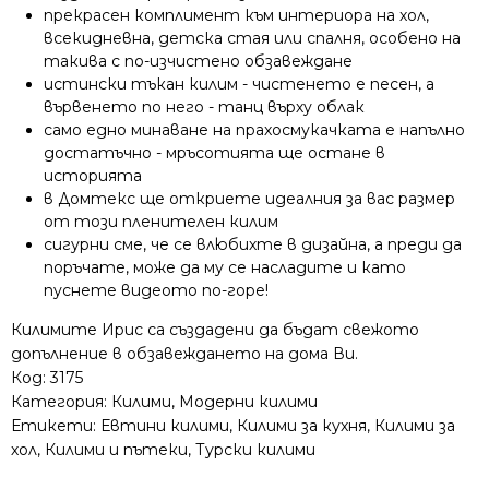
прекрасен комплимент към интериора на хол,
всекидневна, детска стая или спалня, особено на
такива с по-изчистено обзавеждане
истински тъкан килим - чистенето е песен, а
вървенето по него - танц върху облак
само едно минаване на прахосмукачката е напълно
достатъчно - мръсотията ще остане в
историята
в Домтекс ще откриете идеалния за вас размер
от този пленителен килим
сигурни сме, че се влюбихте в дизайна, а преди да
поръчате, може да му се насладите и като
пуснете видеото по-горе!
Килимите Ирис са създадени да бъдат свежото
допълнение в обзавеждането на дома Ви.
Код:
3175
Категория:
Килими
,
Модерни килими
Етикети:
Евтини килими
,
Килими за кухня
,
Килими за
хол
,
Килими и пътеки
,
Турски килими