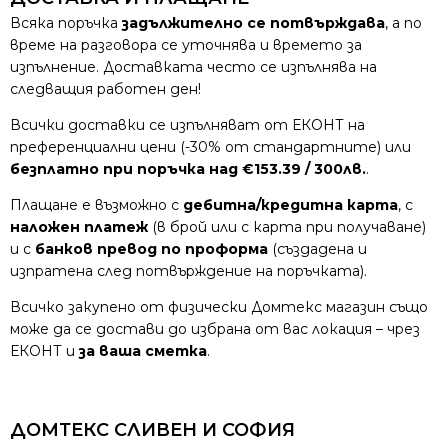
Всяка поръчка
задължително се потвърждава
, а по
време на разговора се уточнява и времето за
изпълнение. Доставката често се изпълнява на
следващия работен ден!
Всички доставки се изпълняват от ЕКОНТ на
преференциални цени (-30% от стандартните) или
безплатно при поръчка над €153.39 / 300лв.
.
Плащане е възможно с
дебитна/кредитна карта
, с
наложен платеж
(в брой или с карта при получаване)
и с
банков превод по проформа
(създадена и
изпратена след потвърждение на поръчката).
Всичко закупено от физически Домтекс магазин също
може да се достави до избрана от вас локация – чрез
ЕКОНТ и
за ваша сметка
.
ДОМТЕКС СЛИВЕН И СОФИЯ