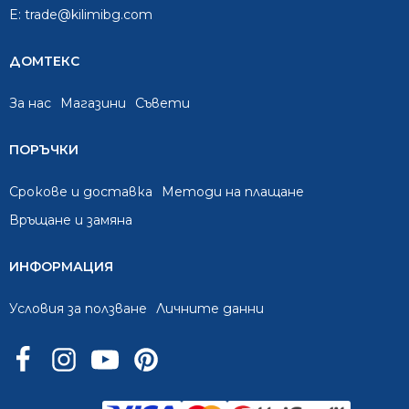
E:
trade@kilimibg.com
ДОМТЕКС
За нас
Mагазини
Съвети
ПОРЪЧКИ
Срокове и доставка
Методи на плащане
Връщане и замяна
ИНФОРМАЦИЯ
Условия за ползване
Личните данни