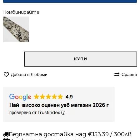
Комбинирайте
Alternative:
количество
КУПИ
за
Килим
Добави в Любими
Сравни
200/250
Ирис
272
бежов
Безплатна доставка над €153.39 / 300лв.