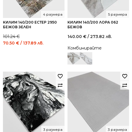
4 размера
5 размера
КИЛИМ 140/200 ЕСТЕР 2950
КИЛИМ 140/200 ЛОРА 062
БЕЖОВ ЗЕЛЕН
БЕЖОВ
101.24
€
140.00
€
/ 273.82 лв.
Original
Current
70.50
€
/ 137.89 лв.
Комбинирайте
price
price
was:
is:
101.24 €
70.50 €
/
/
198.01
137.89
лв..
лв..
3 размера
3 размера