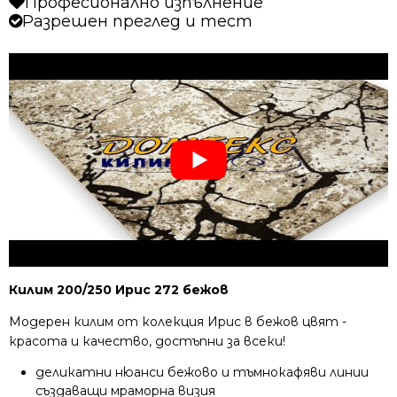
Професионално изпълнение
Разрешен преглед и тест
Килим 200/250 Ирис 272 бежов
Модерен килим от колекция Ирис в бежов цвят -
красота и качество, достъпни за всеки!
деликатни нюанси бежово и тъмнокафяви линии
създаващи мраморна визия