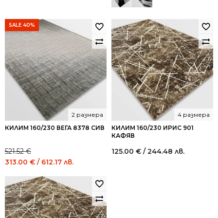
SALE 40%
2 размера
4 размера
КИЛИМ 160/230 ВЕГА 8378 СИВ
КИЛИМ 160/230 ИРИС 901
КАФЯВ
521.52
€
125.00
€
/ 244.48 лв.
Original
Current
313.00
€
/ 612.17 лв.
price
price
was:
is:
521.52 €
313.00 €
/
/
1,020.00
612.17