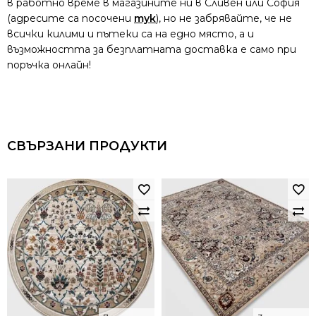
в работно време в магазините ни в Сливен или София
(адресите са посочени
тук
), но не забрявайте, че не
всички килими и пътеки са на едно място, а и
възможността за безплатната доставка е само при
поръчка онлайн!
СВЪРЗАНИ ПРОДУКТИ