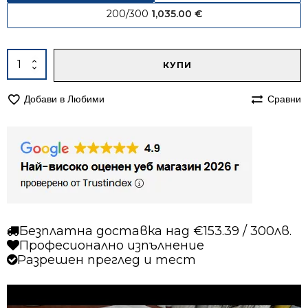
200/300
1,035.00
€
Alternative:
количество
КУПИ
за
Килим
Добави в Любими
Сравни
133/190
вълнен
966
Безплатна доставка над €153.39 / 300лв.
Професионално изпълнение
Разрешен преглед и тест