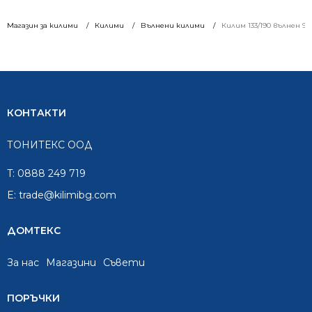
Магазин за килими
Килими
Вълнени килими
Килим 133/190 вълнен 96
КОНТАКТИ
ТОНИТЕКС ООД
T:
0888 249 719
E:
trade@kilimibg.com
ДОМТЕКС
За нас
Mагазини
Съвети
ПОРЪЧКИ