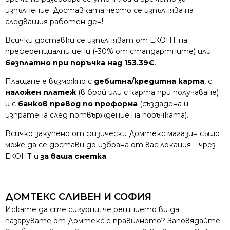
изпълнение. Доставката често се изпълнява на
следващия работен ден!
Всички доставки се изпълняват от ЕКОНТ на
преференциални цени (-30% от стандартните) или
безплатно при поръчка над 153.39€
.
Плащане е възможно с
дебитна/кредитна карта
, с
наложен платеж
(в брой или с карта при получаване)
и с
банков превод по проформа
(създадена и
изпратена след потвърждение на поръчката).
Всичко закупено от физически Домтекс магазин също
може да се достави до избрана от вас локация – чрез
ЕКОНТ и
за ваша сметка
.
ДОМТЕКС СЛИВЕН И СОФИЯ
Искате да сте сигурни, че решнието ви да
пазарувате от Домтекс е правилното? Заповядайте