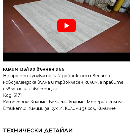
Килим 133/190 вълнен 966
Не просто купувате най-доброкачествената
новозеландска вълна и първокласен килим, а правите
съвършена инвестиция!
Код:
5171
Категория:
Килими
,
Вълнени килими
,
Модерни килими
Етикети:
Килими за кухня
,
Килими за хол
,
Килимче
ТЕХНИЧЕСКИ ДЕТАЙЛИ