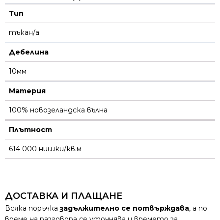
Тип
тъкан/а
Дебелина
10мм
Материя
100% новозеландска вълна
Плътност
614 000 нишки/кв.м
ДОСТАВКА И ПЛАЩАНЕ
Всяка поръчка
задължително се потвърждава
, а по
време на разговора се уточнява и времето за