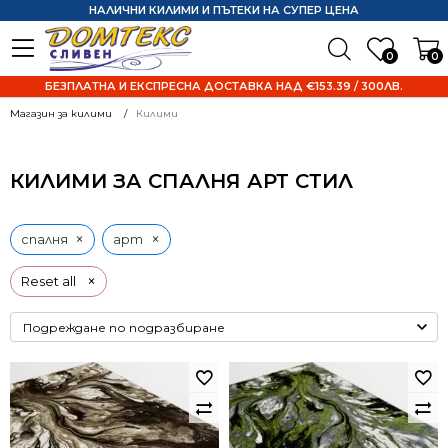
НАЛИЧНИ КИЛИМИ И ПЪТЕКИ НА СУПЕР ЦЕНА
0
0
БЕЗПЛАТНА И ЕКСПРЕСНА ДОСТАВКА НАД €153.39 / 300ЛВ.
Магазин за килими
Килими
КИЛИМИ ЗА СПАЛНЯ АРТ СТИЛ
×
×
спалня
арт
×
Reset all