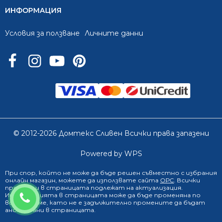
ИНФОРМАЦИЯ
Условия за ползване
Личните данни
© 2012-2026 Домтекс Сливен Всички права запазени
Powered by WPS
При спор, който не може да бъде решен съвместно с избрания
онлайн магазин
, можете да използвате сайта
ОРС
. Всички
продукти в страницата подлежат на актуализация.
0888 249 719
Информацията в страницата може да бъде променяна по
всяко време, като не е задължително промените да бъдат
анонсирани в страницата.