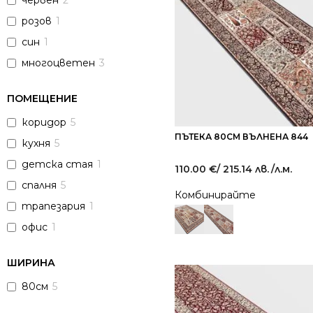
червен
2
розов
1
син
1
многоцветен
3
ПОМЕЩЕНИЕ
коридор
5
ПЪТЕКА 80СМ ВЪЛНЕНА 844
кухня
5
детска стая
1
110.00
€
/ 215.14 лв.
/л.м.
спалня
5
Комбинирайте
трапезария
1
офис
1
ШИРИНА
80см
5