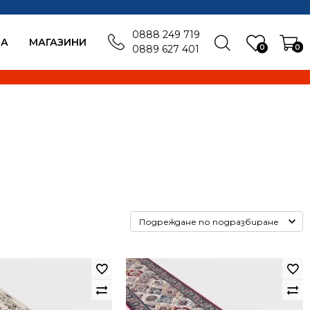
0888 249 719
БА
MАГАЗИНИ
0
0
0889 627 401