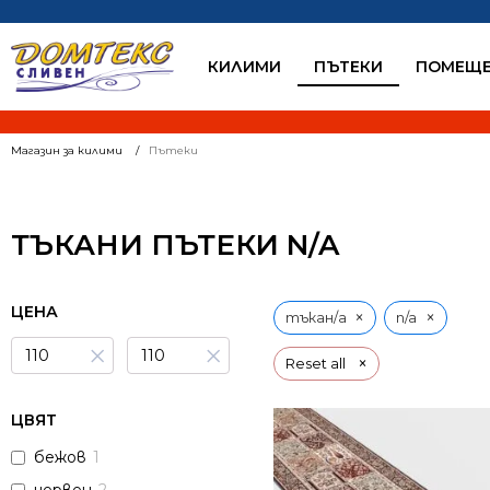
КИЛИМИ
ПЪТЕКИ
ПОМЕЩЕ
Магазин за килими
Пътеки
ТЪКАНИ ПЪТЕКИ N/A
ЦЕНА
×
×
тъкан/а
n/a
×
×
×
Reset all
ЦВЯТ
бежов
1