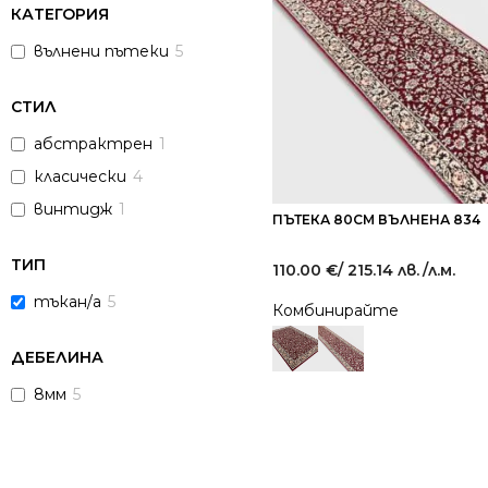
КАТЕГОРИЯ
вълнени пътеки
5
СТИЛ
абстрактрен
1
класически
4
винтидж
1
ПЪТЕКА 80СМ ВЪЛНЕНА 834
ТИП
110.00
€
/ 215.14 лв.
/л.м.
тъкан/а
5
Комбинирайте
ДЕБЕЛИНА
8мм
5