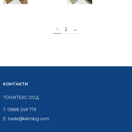
1
2
→
КОНТАКТИ
ТОНИТЕКС ООД
T:
0888 249 719
E:
trade@kilimibg.com