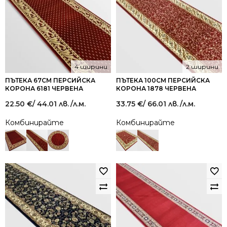
4 ширини
2 ширини
ПЪТЕКА 67СМ ПЕРСИЙСКА
ПЪТЕКА 100СМ ПЕРСИЙСКА
КОРОНА 6181 ЧЕРВЕНА
КОРОНА 1878 ЧЕРВЕНА
22.50
€
/ 44.01 лв.
/л.м.
33.75
€
/ 66.01 лв.
/л.м.
Комбинирайте
Комбинирайте