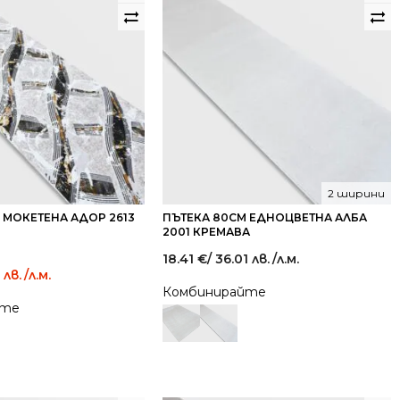
2 ширини
 МОКЕТЕНА АДОР 2613
ПЪТЕКА 80СМ ЕДНОЦВЕТНА АЛБА
2001 КРЕМАВА
18.41
€
/ 36.01 лв.
/л.м.
 лв.
/л.м.
Комбинирайте
йте