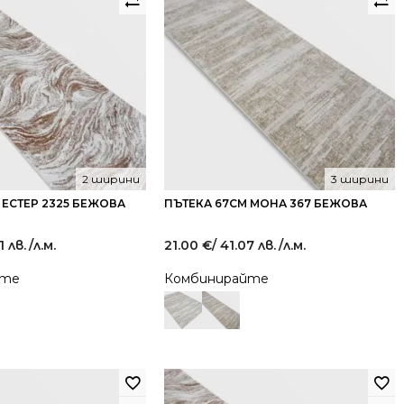
2 ширини
3 ширини
 ЕСТЕР 2325 БЕЖОВА
ПЪТЕКА 67СМ МОНА 367 БЕЖОВА
1 лв.
/л.м.
21.00
€
/ 41.07 лв.
/л.м.
йте
Комбинирайте