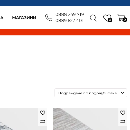
0888 249 719
БА
MАГАЗИНИ
0
0
0889 627 401