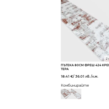
2
ПЪТЕКА 80СМ ФРЕШ 424 КР
ТЕРА
18.41
€
/ 36.01 лв.
/л.м.
Комбинирайте