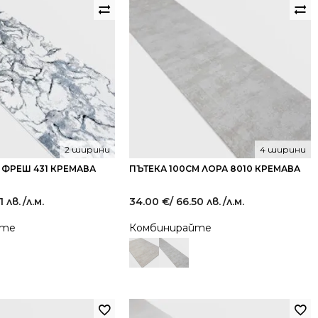
2 ширини
4 ширини
 ФРЕШ 431 КРЕМАВА
ПЪТЕКА 100СМ ЛОРА 8010 КРЕМАВА
1 лв.
/л.м.
34.00
€
/ 66.50 лв.
/л.м.
йте
Комбинирайте