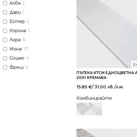
Алба
2
Дари
1
Естер
5
Корона
5
Лора
8
Мона
17
Олимп
4
2
Фреш
6
ПЪТЕКА 67СМ ЕДНОЦВЕТНА 
2001 КРЕМАВА
15.85
€
/ 31.00 лв.
/л.м.
Комбинирайте