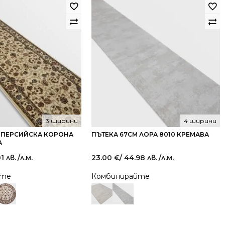
3 ширини
4 ширини
М ПЕРСИЙСКА КОРОНА
ПЪТЕКА 67СМ ЛОРА 8010 КРЕМАВА
А
1 лв.
/л.м.
23.00
€
/ 44.98 лв.
/л.м.
йте
Комбинирайте