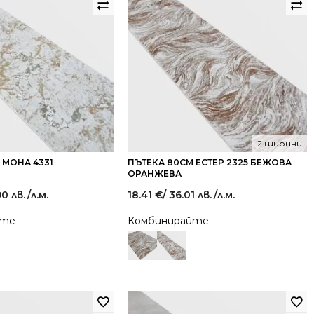
2 ширини
 МОНА 4331
ПЪТЕКА 80СМ ЕСТЕР 2325 БЕЖОВА
ОРАНЖЕВА
90 лв.
/л.м.
18.41
€
/ 36.01 лв.
/л.м.
йте
Комбинирайте