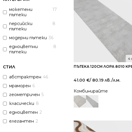
мокетени
17
пътеки
персийски
8
пътеки
модерни пътеки
36
едноцветни
8
пътеки
4
СТИЛ
ПЪТЕКА 120СМ ЛОРА 8010 К
абстрактрен
46
41.00
€
/ 80.19 лв.
/л.м.
мраморен
6
Комбинирайте
геометричен
5
класически
8
едноцветен
2
елегантен
2