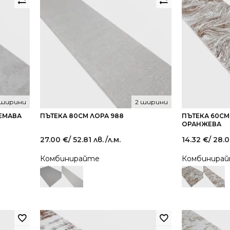
 ширини
2 ширини
РЕМАВА
ПЪТЕКА 80СМ ЛОРА 988
ПЪТЕКА 60СМ
ОРАНЖЕВА
27.00
€
/ 52.81 лв.
/л.м.
14.32
€
/ 28.0
Комбинирайте
Комбинира