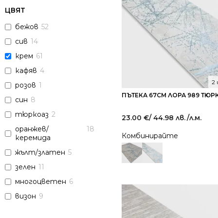
ЦВЯТ
бежов
52
сив
14
крем
61
кафяв
4
2
розов
1
ПЪТЕКА 67СМ ЛОРА 989 ТЮ
син
8
тюркоаз
2
23.00
€
/ 44.98 лв.
/л.м.
оранжев/
18
Комбинирайте
керемида
жълт/златен
5
зелен
11
многоцветен
6
визон
9