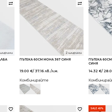
 ширини
2 ширини
АЛБА
ПЪТЕКА 60СМ МОНА 367 СИНЯ
ПЪТЕКА 60СМ
СИНЯ
19.00
€
/ 37.16 лв.
/л.м.
14.32
€
/ 28.0
Комбинирайте
Комбинира
SALE 45%