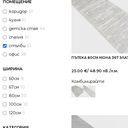
ПОМЕЩЕНИЕ
коридор
61
кухня
61
детска стая
44
спалня
61
стълби
61
офис
38
ПЪТЕКА 80СМ МОНА 367 ЗЛА
ШИРИНА
25.00
€
/ 48.90 лв.
/л.м.
60см
8
Комбинирайте
67см
10
80см
30
100см
10
120см
3
КАТЕГОРИЯ