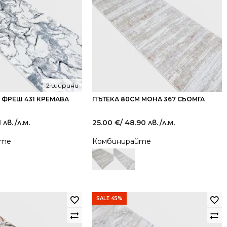
2 ширини
 ФРЕШ 431 КРЕМАВА
ПЪТЕКА 80СМ МОНА 367 СЬОМГА
1 лв.
/л.м.
25.00
€
/ 48.90 лв.
/л.м.
йте
Комбинирайте
SALE 45%