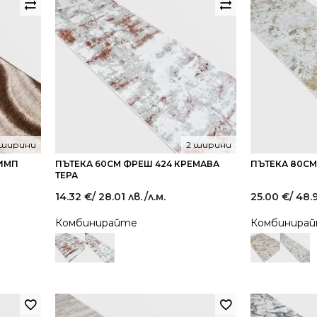
 ширини
2 ширини
ЛИМП
ПЪТЕКА 60СМ ФРЕШ 424 КРЕМАВА
ПЪТЕКА 80СМ
ТЕРА
14.32
€
/ 28.01 лв.
/л.м.
25.00
€
/ 48.
Комбинирайте
Комбинира