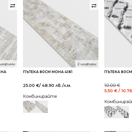
 ширини
2 ширини
ЕНА
ПЪТЕКА 80СМ МОНА 4181
ПЪТЕКА 80СМ
Original
Current
25.00
€
/ 48.90 лв.
/л.м.
10.00
€
price
price
5.50
€
/ 10.76
was:
is:
Комбинирайте
10.00 €
5.50 €
Комбинира
/
/
19.56
10.76
лв..
лв..