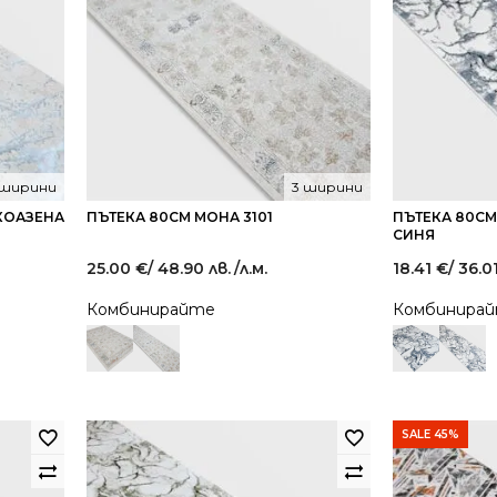
 ширини
3 ширини
РКОАЗЕНА
ПЪТЕКА 80СМ МОНА 3101
ПЪТЕКА 80СМ
СИНЯ
25.00
€
/ 48.90 лв.
/л.м.
18.41
€
/ 36.0
Комбинирайте
Комбинира
SALE 45%