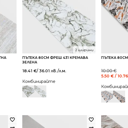
2 ширини
ТНА
ПЪТЕКА 80СМ ФРЕШ 431 КРЕМАВА
ПЪТЕКА 80СМ
ЗЕЛЕНА
Original
Current
18.41
€
/ 36.01 лв.
/л.м.
10.00
€
price
price
5.50
€
/ 10.76
was:
is:
Комбинирайте
10.00 €
5.50 €
Комбинира
/
/
19.56
10.76
лв..
лв..