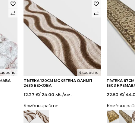
 ширини
4 ширини
ЕМАВА
ПЪТЕКА 120СМ МОКЕТЕНА ОЛИМП
ПЪТЕКА 67С
2435 БЕЖОВА
1803 КРЕМАВ
12.27
€
/ 24.00 лв.
/л.м.
22.50
€
/ 44.0
Комбинирайте
Комбинира