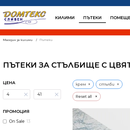
КИЛИМИ
ПЪТЕКИ
ПОМЕЩЕ
Магазин за килими
Пътеки
ПЪТЕКИ ЗА СТЪЛБИЩЕ С ЦВЯ
ЦЕНА
×
×
крем
стълби
×
×
×
Reset all
ПРОМОЦИЯ
On Sale
13