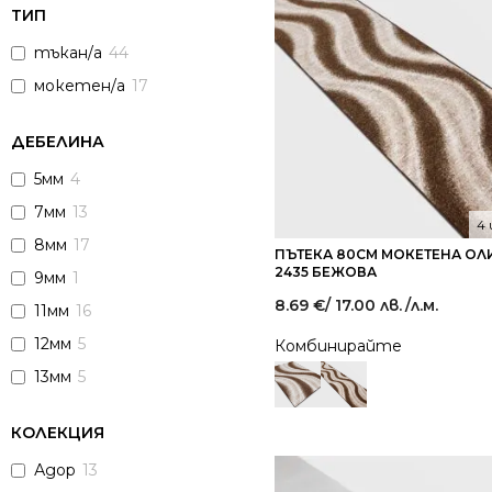
ТИП
тъкан/а
44
мокетен/а
17
ДЕБЕЛИНА
5мм
4
7мм
13
4
8мм
17
ПЪТЕКА 80СМ МОКЕТЕНА О
2435 БЕЖОВА
9мм
1
8.69
€
/ 17.00 лв.
/л.м.
11мм
16
12мм
5
Комбинирайте
13мм
5
КОЛЕКЦИЯ
Адор
13