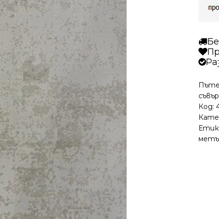
Бе
Пр
Ра
Пъте
съвър
Код:
Кате
Етик
метъ