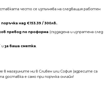
 Доставката често се изпълнява на следващия работен
поръчка над €153.39 / 300лв.
.
ков превод по проформа
(създадена и изпратена след
Т и
за ваша сметка
.
 в магазините ни в Сливен или София (адресите са
та доставка е само при поръчка онлайн!