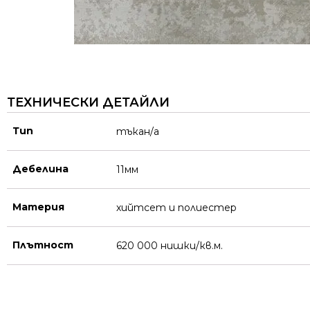
ТЕХНИЧЕСКИ ДЕТАЙЛИ
Тип
тъкан/а
Дебелина
11мм
Материя
хийтсет и полиестeр
Плътност
620 000 нишки/кв.м.