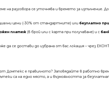
време на разговора се уточнява и времето за изпълнение.
циални цени (-30% от стандартните) или
безплатно при 
ожен платеж
(в брой или с карта при получаване) и с
бан
же да се достави до избрана от вас локация – чрез ЕКОН
 от Домтекс е правилното? Заповядайте в работно време
и пътеки са на едно място, а и възможността за безплатна