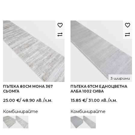
3 ширини
ПЪТЕКА 80СМ МОНА 367
ПЪТЕКА 67СМ ЕДНОЦВЕТНА
СЬОМГА
АЛБА 1002 СИВА
25.00
€
/ 48.90 лв.
/л.м.
15.85
€
/ 31.00 лв.
/л.м.
Комбинирайте
Комбинирайте