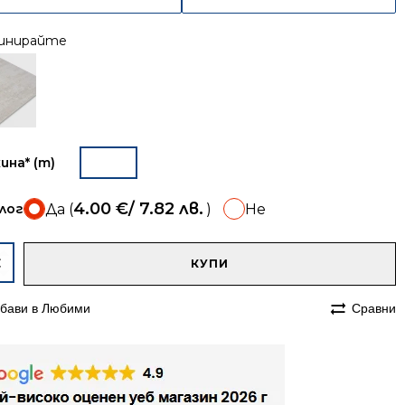
инирайте
ина* (m)
4.00
€
/ 7.82 лв.
лог
Да (
)
Не
A
чество
КУПИ
ека
бави в Любими
Сравни
ава