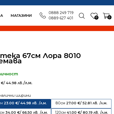
0888 249 719
БА
MАГАЗИНИ
0
0
0889 627 401
тека 67см Лора 8010
емава
личност
/л.м.
0
€
/ 44.98 лв.
налични ширини
см
23.00
€
/ 44.98 лв.
/л.м.
80см
27.00
€
/ 52.81 лв.
/л.м.
0см
34.00
€
/ 66.50 лв.
/л.м.
120см
41.00
€
/ 80.19 лв.
/л.м.