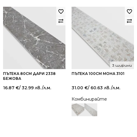
3 ширини
ПЪТЕКА 80СМ ДАРИ 2338
ПЪТЕКА 100СМ МОНА 3101
БЕЖОВА
16.87
€
/ 32.99 лв.
/л.м.
31.00
€
/ 60.63 лв.
/л.м.
Комбинирайте