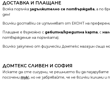
ДОСТАВКА И ПЛАЩАНЕ
Всяка поръчка
задължително се потвърждава
, а по 
ден!
Всички доставки се изпълняват от ЕКОНТ на преферен
Плащане е възможно с
дебитна/кредитна карта
, с
нал
потвърждение на поръчката).
Всичко закупено от физически Домтекс магазин също мо
ДОМТЕКС СЛИВЕН И СОФИЯ
Искате да сте сигурни, че решнието ви да пазарувате
посочени
тук
), но не забрявайте, че не всички килими 