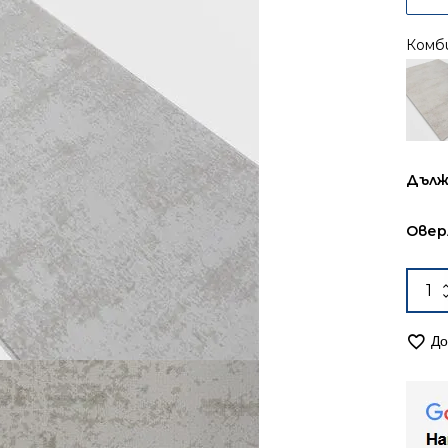
Комб
Дълж
Овер
коли
за
Път
До
67см
Лора
8010
крем