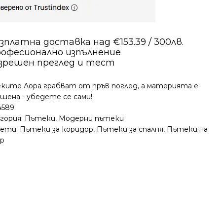
зплатна доставка над €153.39 / 300лв.
офесионално изпълнение
зрешен преглед и тест
ките Лора грабват от пръв поглед, а материята е
шена - убедете се сами!
4589
гория:
Пътеки
,
Модерни пътеки
ети:
Пътеки за коридор
,
Пътеки за спалня
,
Пътеки на
р