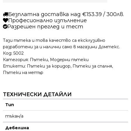
Безплатна доставка над €153.39 / 300лв.
Професионално изпълнение
Разрешен преглед и тест
Тази пътека и това качество са ексклузивно
разработени за и налични само в магазини Домтекс.
Код:
5002
Категория:
Пътеки
,
Модерни пътеки
Етикети:
Пътеки за коридор
,
Пътеки за спалня
,
Пътеки на метър
ТЕХНИЧЕСКИ ДЕТАЙЛИ
Тип
тъкан/а
Дебелина