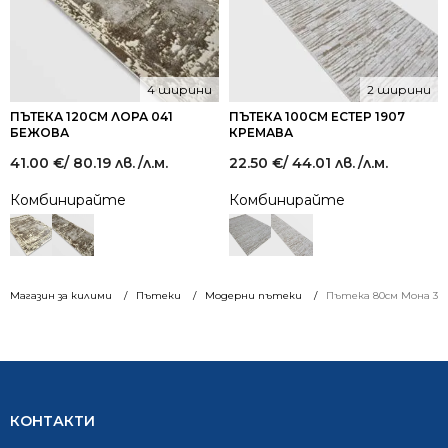
4 ширини
2 ширини
ПЪТЕКА 120СМ ЛОРА 041
ПЪТЕКА 100СМ ЕСТЕР 1907
БЕЖОВА
КРЕМАВА
41.00
€
/ 80.19 лв.
/л.м.
22.50
€
/ 44.01 лв.
/л.м.
Комбинирайте
Комбинирайте
Магазин за килими
Пътеки
Модерни пътеки
Пътека 80см Мона 367
КОНТАКТИ