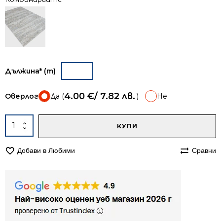
Дължина* (m)
4.00
€
/ 7.82 лв.
Оверлог
Да (
)
Не
A
количество
КУПИ
за
Пътека
Добави в Любими
Сравни
80см
Мона
367
зелена