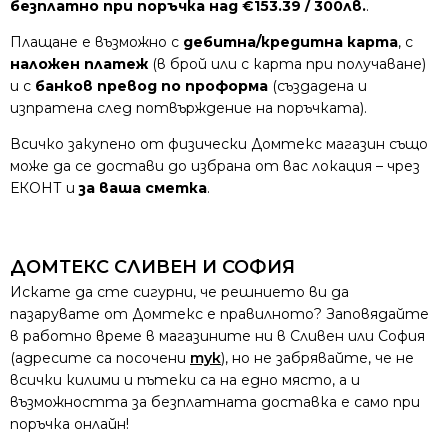
безплатно при поръчка над €153.39 / 300лв.
.
Плащане е възможно с
дебитна/кредитна карта
, с
наложен платеж
(в брой или с карта при получаване)
и с
банков превод по проформа
(създадена и
изпратена след потвърждение на поръчката).
Всичко закупено от физически Домтекс магазин също
може да се достави до избрана от вас локация – чрез
ЕКОНТ и
за ваша сметка
.
ДОМТЕКС СЛИВЕН И СОФИЯ
Искате да сте сигурни, че решнието ви да
пазарувате от Домтекс е правилното? Заповядайте
в работно време в магазините ни в Сливен или София
(адресите са посочени
тук
), но не забрявайте, че не
всички килими и пътеки са на едно място, а и
възможността за безплатната доставка е само при
поръчка онлайн!