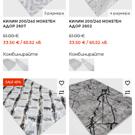
5 размера
4 размера
КИЛИМ 200/240 МОКЕТЕН
КИЛИМ 200/240 МОКЕТЕН
АДОР 2607
АДОР 2602
61.00
€
61.00
€
Original
Current
Original
Current
33.50
€
/ 65.52 лв.
33.50
€
/ 65.52 лв.
price
price
price
price
Комбинирайте
Комбинирайте
was:
is:
was:
is:
61.00 €
33.50 €
61.00 €
33.50 €
/
/
/
/
119.31
65.52
119.31
65.52
лв..
лв..
лв..
лв..
SALE 45%