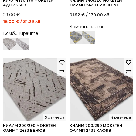
КИЛИМ 120/170 МОКЕТЕН
КИЛИМ 240/320 МОКЕТЕН
АДОР 2603
ОЛИМП 2420 СИВ ЖЪЛТ
29.00
€
91.52
€
/ 179.00 лв.
Original
Current
16.00
€
/ 31.29 лв.
Комбинирайте
price
price
Комбинирайте
was:
is:
29.00 €
16.00 €
/
/
56.72
31.29
лв..
лв..
5 размера
4 размера
КИЛИМ 200/290 МОКЕТЕН
КИЛИМ 200/290 МОКЕТЕН
ОЛИМП 2433 БЕЖОВ
ОЛИМП 2432 КАФЯВ