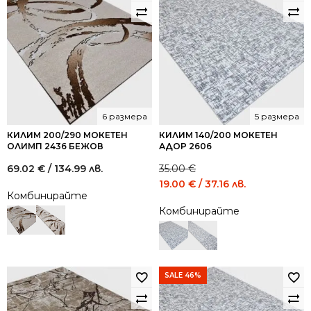
6 размера
5 размера
КИЛИМ 200/290 МОКЕТЕН
КИЛИМ 140/200 МОКЕТЕН
ОЛИМП 2436 БЕЖОВ
АДОР 2606
69.02
€
/ 134.99 лв.
35.00
€
Original
Current
19.00
€
/ 37.16 лв.
Комбинирайте
price
price
Комбинирайте
was:
is:
35.00 €
19.00 €
/
/
68.45
37.16
лв..
лв..
SALE 46%