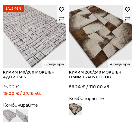
SALE 46%
6 размера
4 размера
КИЛИМ 140/200 МОКЕТЕН
КИЛИМ 200/240 МОКЕТЕН
АДОР 2603
ОЛИМП 2405 БЕЖОВ
35.00
€
56.24
€
/ 110.00 лв.
Original
Current
19.00
€
/ 37.16 лв.
Комбинирайте
price
price
Комбинирайте
was:
is:
35.00 €
19.00 €
/
/
68.45
37.16
лв..
лв..