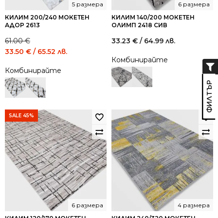
5 размера
6 размера
КИЛИМ 200/240 МОКЕТЕН
КИЛИМ 140/200 МОКЕТЕН
АДОР 2613
ОЛИМП 2418 СИВ
61.00
€
33.23
€
/ 64.99 лв.
Original
Current
33.50
€
/ 65.52 лв.
Комбинирайте
price
price
Комбинирайте
was:
is:
61.00 €
33.50 €
/
/
119.31
65.52
лв..
лв..
SALE 45%
6 размера
4 размера