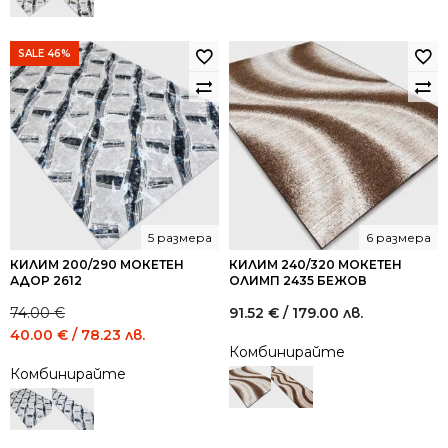
/
/
144.73
78.23
лв..
лв..
SALE 46%
5 размера
6 размера
КИЛИМ 200/290 МОКЕТЕН
КИЛИМ 240/320 МОКЕТЕН
АДОР 2612
ОЛИМП 2435 БЕЖОВ
74.00
€
91.52
€
/ 179.00 лв.
Original
Current
40.00
€
/ 78.23 лв.
Комбинирайте
price
price
Комбинирайте
was:
is:
74.00 €
40.00 €
/
/
144.73
78.23