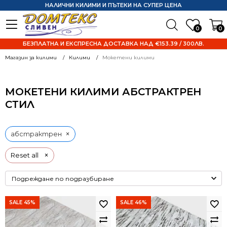
НАЛИЧНИ КИЛИМИ И ПЪТЕКИ НА СУПЕР ЦЕНА
0
0
БЕЗПЛАТНА И ЕКСПРЕСНА ДОСТАВКА НАД €153.39 / 300ЛВ.
Магазин за килими
Килими
Мокетени килими
МОКЕТЕНИ КИЛИМИ АБСТРАКТРЕН
СТИЛ
×
абстрактрен
×
Reset all
SALE 45%
SALE 46%