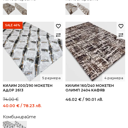
SALE 46%
5 размера
4 размера
КИЛИМ 200/290 МОКЕТЕН
КИЛИМ 160/240 МОКЕТЕН
АДОР 2613
ОЛИМП 2404 КАФЯВ
74.00
€
46.02
€
/ 90.01 лв.
Original
Current
40.00
€
/ 78.23 лв.
price
price
Комбинирайте
was:
is:
74.00 €
40.00 €