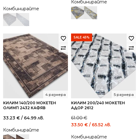
Комбинирайте
price
price
Комбинирайте
was:
is:
74.00 €
40.00 €
/
/
144.73
78.23
лв..
лв..
SALE 45%
4 размера
5 размера
КИЛИМ 140/200 МОКЕТЕН
КИЛИМ 200/240 МОКЕТЕН
ОЛИМП 2432 КАФЯВ
АДОР 2612
33.23
€
/ 64.99 лв.
61.00
€
Original
Current
33.50
€
/ 65.52 лв.
Комбинирайте
price
price
Комбинирайте
was:
is: