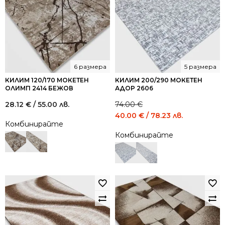
6 размера
5 размера
КИЛИМ 120/170 МОКЕТЕН
КИЛИМ 200/290 МОКЕТЕН
ОЛИМП 2414 БЕЖОВ
АДОР 2606
28.12
€
/ 55.00 лв.
74.00
€
Original
Current
40.00
€
/ 78.23 лв.
Комбинирайте
price
price
Комбинирайте
was:
is:
74.00 €
40.00 €
/
/
144.73
78.23
лв..
лв..