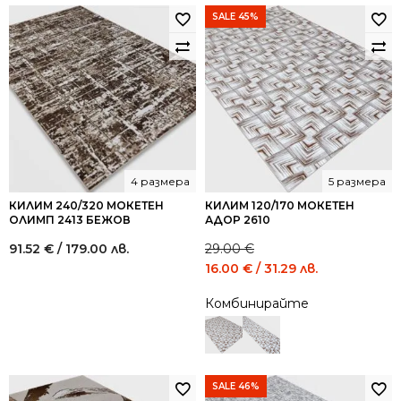
лв..
лв..
SALE 45%
4 размера
5 размера
КИЛИМ 240/320 МОКЕТЕН
КИЛИМ 120/170 МОКЕТЕН
ОЛИМП 2413 БЕЖОВ
АДОР 2610
91.52
€
/ 179.00 лв.
29.00
€
Original
Current
16.00
€
/ 31.29 лв.
price
price
Комбинирайте
was:
is:
29.00 €
16.00 €
/
/
56.72
31.29
лв..
лв..
SALE 46%