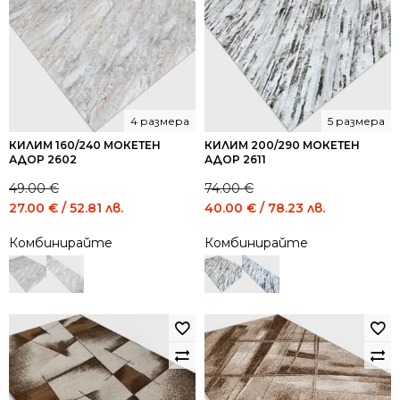
4 размера
5 размера
КИЛИМ 160/240 МОКЕТЕН
КИЛИМ 200/290 МОКЕТЕН
АДОР 2602
АДОР 2611
49.00
€
74.00
€
Original
Current
Original
Current
27.00
€
/ 52.81 лв.
40.00
€
/ 78.23 лв.
price
price
price
price
Комбинирайте
Комбинирайте
was:
is:
was:
is:
49.00 €
27.00 €
74.00 €
40.00 €
/
/
/
/
95.84
52.81
144.73
78.23
лв..
лв..
лв..
лв..