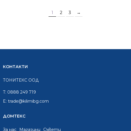
1
2
3
→
КОНТАКТИ
ТОНИТЕКС ООД
T:
0888 249 719
E:
trade@kilimibg.com
ДОМТЕКС
За нас
Mагазини
Съвети