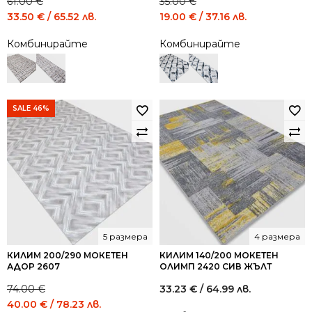
61.00
€
35.00
€
Original
Current
Original
Current
33.50
€
/ 65.52 лв.
19.00
€
/ 37.16 лв.
price
price
price
price
Комбинирайте
Комбинирайте
was:
is:
was:
is:
61.00 €
33.50 €
35.00 €
19.00 €
/
/
/
/
119.31
65.52
68.45
37.16
лв..
лв..
лв..
лв..
SALE 46%
5 размера
4 размера
КИЛИМ 200/290 МОКЕТЕН
КИЛИМ 140/200 МОКЕТЕН
АДОР 2607
ОЛИМП 2420 СИВ ЖЪЛТ
74.00
€
33.23
€
/ 64.99 лв.
Original
Current
40.00
€
/ 78.23 лв.