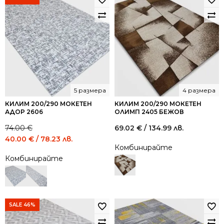
5 размера
4 размера
КИЛИМ 200/290 МОКЕТЕН
КИЛИМ 200/290 МОКЕТЕН
АДОР 2606
ОЛИМП 2405 БЕЖОВ
74.00
€
69.02
€
/ 134.99 лв.
Original
Current
40.00
€
/ 78.23 лв.
Комбинирайте
price
price
Комбинирайте
was:
is:
74.00 €
40.00 €
/
/
144.73
78.23
лв..
лв..
SALE 46%