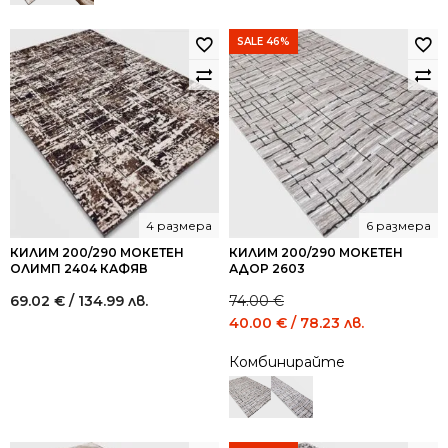
SALE 46%
4 размера
6 размера
КИЛИМ 200/290 МОКЕТЕН
КИЛИМ 200/290 МОКЕТЕН
ОЛИМП 2404 КАФЯВ
АДОР 2603
69.02
€
/ 134.99 лв.
74.00
€
Original
Current
40.00
€
/ 78.23 лв.
price
price
Комбинирайте
was:
is:
74.00 €
40.00 €
/
/
144.73
78.23
лв..
лв..