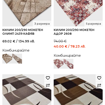
3 размера
5 размера
КИЛИМ 200/290 МОКЕТЕН
КИЛИМ 200/290 МОКЕТЕН
ОЛИМП 2439 КАФЯВ
АДОР 2608
69.02
€
/ 134.99 лв.
74.00
€
Original
Current
40.00
€
/ 78.23 лв.
Комбинирайте
price
price
Комбинирайте
was:
is:
74.00 €
40.00 €
/
/
144.73
78.23
лв..
лв..