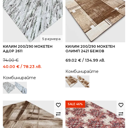
5 размера
КИЛИМ 200/290 МОКЕТЕН
КИЛИМ 200/290 МОКЕТЕН
АДОР 2611
ОЛИМП 2421 БЕЖОВ
74.00
€
69.02
€
/ 134.99 лв.
Original
Current
40.00
€
/ 78.23 лв.
Комбинирайте
price
price
Комбинирайте
was:
is:
74.00 €
40.00 €
/
/
144.73
78.23
лв..
лв..
SALE 46%