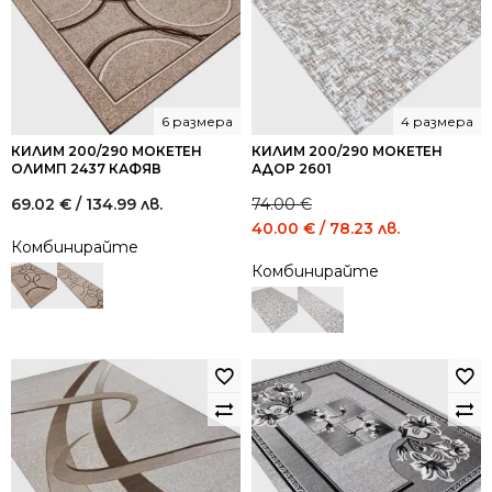
6 размера
4 размера
КИЛИМ 200/290 МОКЕТЕН
КИЛИМ 200/290 МОКЕТЕН
ОЛИМП 2437 КАФЯВ
АДОР 2601
69.02
€
/ 134.99 лв.
74.00
€
Original
Current
40.00
€
/ 78.23 лв.
Комбинирайте
price
price
Комбинирайте
was:
is:
74.00 €
40.00 €
/
/
144.73
78.23
лв..
лв..