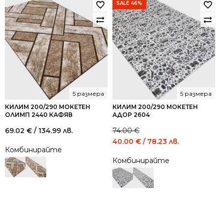
SALE 46%
5 размера
5 размера
КИЛИМ 200/290 МОКЕТЕН
КИЛИМ 200/290 МОКЕТЕН
ОЛИМП 2440 КАФЯВ
АДОР 2604
69.02
€
/ 134.99 лв.
74.00
€
Original
Current
40.00
€
/ 78.23 лв.
Комбинирайте
price
price
Комбинирайте
was:
is:
74.00 €
40.00 €
/
/
144.73
78.23
лв..
лв..