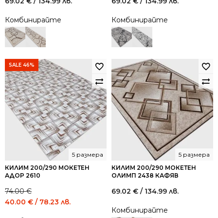
69.02
€
/ 134.99 лв.
69.02
€
/ 134.99 лв.
Комбинирайте
Комбинирайте
SALE 46%
5 размера
5 размера
КИЛИМ 200/290 МОКЕТЕН
КИЛИМ 200/290 МОКЕТЕН
АДОР 2610
ОЛИМП 2438 КАФЯВ
74.00
€
69.02
€
/ 134.99 лв.
Original
Current
40.00
€
/ 78.23 лв.
Комбинирайте
price
price