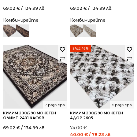
69.02
€
/ 134.99 лв.
69.02
€
/ 134.99 лв.
Комбинирайте
Комбинирайте
SALE 46%
7 размера
5 размера
КИЛИМ 200/290 МОКЕТЕН
КИЛИМ 200/290 МОКЕТЕН
ОЛИМП 2401 КАФЯВ
АДОР 2605
69.02
€
/ 134.99 лв.
74.00
€
Original
Current
40.00
€
/ 78.23 лв.