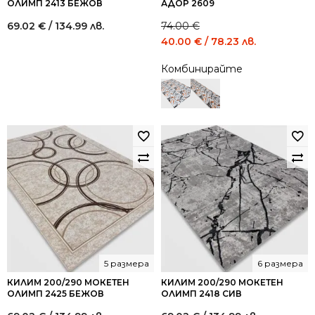
ОЛИМП 2413 БЕЖОВ
АДОР 2609
69.02
€
/ 134.99 лв.
74.00
€
Original
Current
40.00
€
/ 78.23 лв.
price
price
Комбинирайте
was:
is:
74.00 €
40.00 €
/
/
144.73
78.23
лв..
лв..
5 размера
6 размера
КИЛИМ 200/290 МОКЕТЕН
КИЛИМ 200/290 МОКЕТЕН
ОЛИМП 2425 БЕЖОВ
ОЛИМП 2418 СИВ