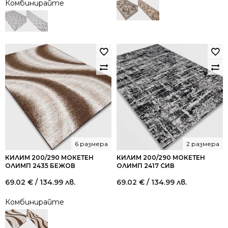
Комбинирайте
was:
is:
74.00 €
40.00 €
/
/
144.73
78.23
лв..
лв..
6 размера
2 размера
КИЛИМ 200/290 МОКЕТЕН
КИЛИМ 200/290 МОКЕТЕН
ОЛИМП 2435 БЕЖОВ
ОЛИМП 2417 СИВ
69.02
€
/ 134.99 лв.
69.02
€
/ 134.99 лв.
Комбинирайте