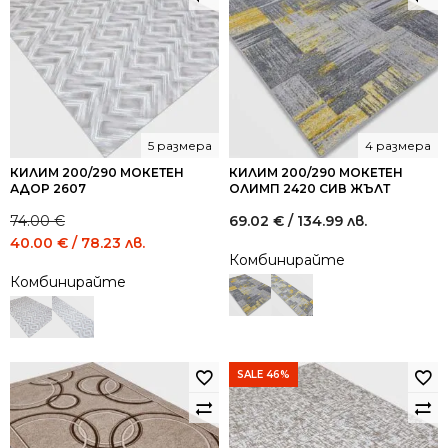
5 размера
4 размера
КИЛИМ 200/290 МОКЕТЕН
КИЛИМ 200/290 МОКЕТЕН
АДОР 2607
ОЛИМП 2420 СИВ ЖЪЛТ
74.00
€
69.02
€
/ 134.99 лв.
Original
Current
40.00
€
/ 78.23 лв.
Комбинирайте
price
price
Комбинирайте
was:
is:
74.00 €
40.00 €
/
/
144.73
78.23
лв..
лв..
SALE 46%