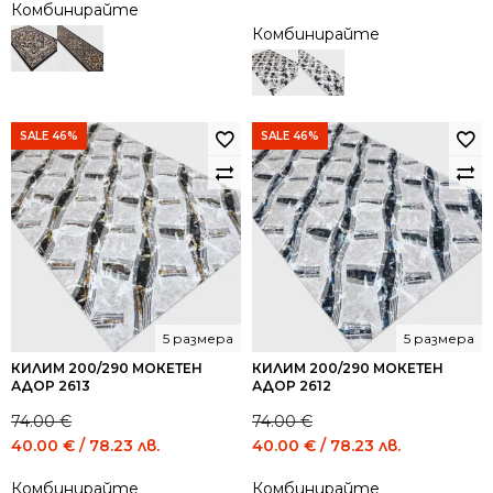
Комбинирайте
price
price
Комбинирайте
was:
is:
74.00 €
40.00 €
/
/
144.73
78.23
лв..
лв..
SALE 46%
SALE 46%
5 размера
5 размера
КИЛИМ 200/290 МОКЕТЕН
КИЛИМ 200/290 МОКЕТЕН
АДОР 2613
АДОР 2612
74.00
€
74.00
€
Original
Current
Original
Current
40.00
€
/ 78.23 лв.
40.00
€
/ 78.23 лв.
price
price
price
price
Комбинирайте
Комбинирайте
was:
is:
was:
is: