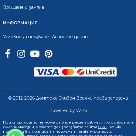
Връщане и замяна
ИНФОРМАЦИЯ
Условия за ползване
Личните данни
© 2012-2026 Домтекс Сливен Всички права запазени
Powered by WPS
При спор, който не може да бъде решен съвместно с избрания
онлайн магазин
, можете да използвате сайта
ОРС
. Всички
продукти в страницата подлежат на актуализация.
0888 249 719
Информацията в страницата може да бъде променяна по