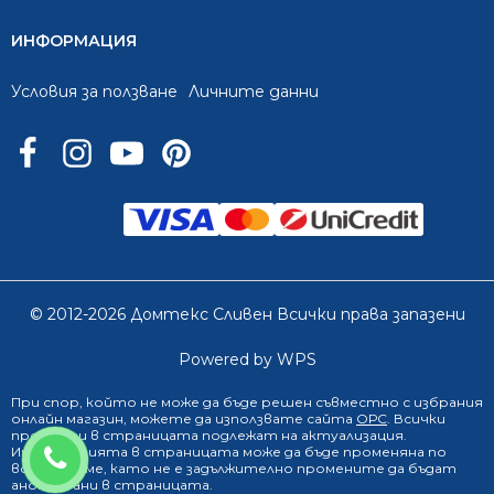
ИНФОРМАЦИЯ
Условия за ползване
Личните данни
© 2012-2026 Домтекс Сливен Всички права запазени
Powered by WPS
При спор, който не може да бъде решен съвместно с избрания
онлайн магазин
, можете да използвате сайта
ОРС
. Всички
продукти в страницата подлежат на актуализация.
0888 249 719
Информацията в страницата може да бъде променяна по
всяко време, като не е задължително промените да бъдат
анонсирани в страницата.