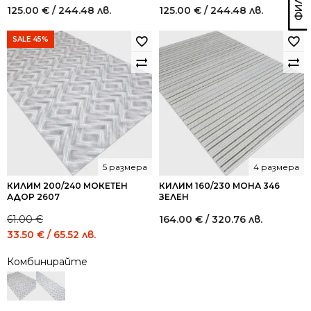
125.00
€
/ 244.48 лв.
125.00
€
/ 244.48 лв.
SALE 45%
5 размера
4 размера
КИЛИМ 200/240 МОКЕТЕН
КИЛИМ 160/230 МОНА 346
АДОР 2607
ЗЕЛЕН
61.00
€
164.00
€
/ 320.76 лв.
Original
Current
33.50
€
/ 65.52 лв.
price
price
Комбинирайте
was:
is:
61.00 €
33.50 €
/
/
119.31
65.52