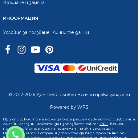
Връщане и замяна
ИНФОРМАЦИЯ
Условия за ползване
Личните данни
© 2012-2026 Домтекс Сливен Всички права запазени
Powered by WPS
При спор, който не може да бъде решен съвместно с избрания
онлайн магазин
, можете да използвате сайта
ОРС
. Всички
продукти в страницата подлежат на актуализация.
0888 249 719
Информацията в страницата може да бъде променяна по
всяко време, като не е задължително промените да бъдат