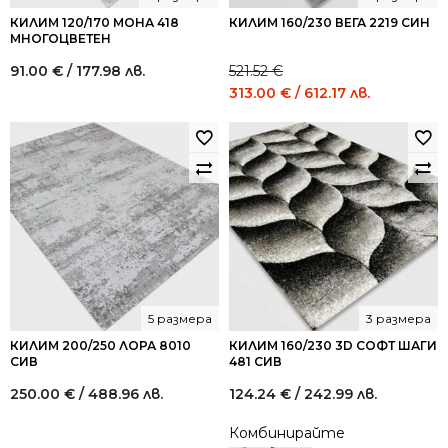
КИЛИМ 120/170 МОНА 418
КИЛИМ 160/230 ВЕГА 2219 СИН
МНОГОЦВЕТЕН
91.00
€
/ 177.98 лв.
521.52
€
Original
Current
313.00
€
/ 612.17 лв.
price
price
was:
is:
521.52 €
313.00 €
/
/
1,020.00
612.17
лв..
лв..
5 размера
3 размера
КИЛИМ 200/250 ЛОРА 8010
КИЛИМ 160/230 3D СОФТ ШАГИ
СИВ
481 СИВ
250.00
€
/ 488.96 лв.
124.24
€
/ 242.99 лв.
Комбинирайте