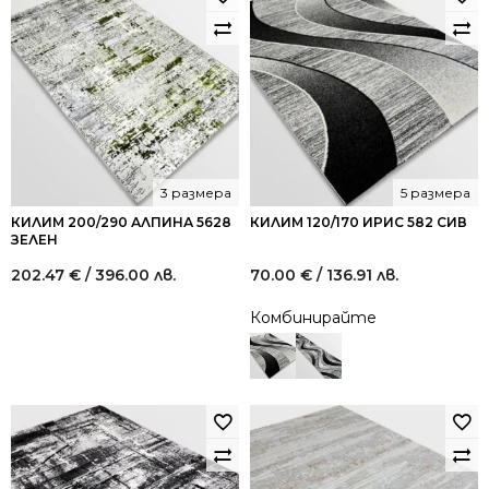
848.74 €
509.00 
/
/
1,659.99
995.52
лв..
лв..
3 размера
5 размера
КИЛИМ 200/290 АЛПИНА 5628
КИЛИМ 120/170 ИРИС 582 СИВ
ЗЕЛЕН
202.47
€
/ 396.00 лв.
70.00
€
/ 136.91 лв.
Комбинирайте