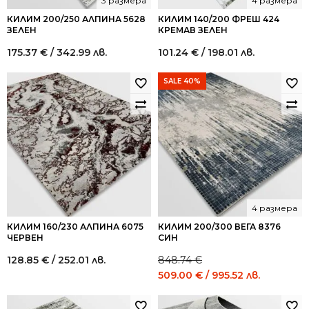
3 размера
4 размера
КИЛИМ 200/250 АЛПИНА 5628
КИЛИМ 140/200 ФРЕШ 424
ЗЕЛЕН
КРЕМАВ ЗЕЛЕН
175.37
€
/ 342.99 лв.
101.24
€
/ 198.01 лв.
SALE 40%
4 размера
КИЛИМ 160/230 АЛПИНА 6075
КИЛИМ 200/300 ВЕГА 8376
ЧЕРВЕН
СИН
128.85
€
/ 252.01 лв.
848.74
€
Original
Current
509.00
€
/ 995.52 лв.
price
price
was:
is: