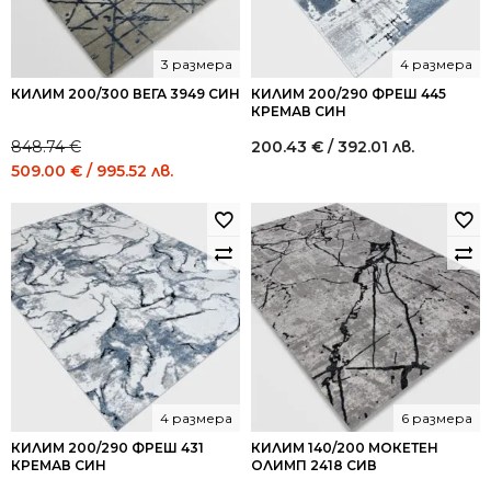
3 размера
4 размера
КИЛИМ 200/300 ВЕГА 3949 СИН
КИЛИМ 200/290 ФРЕШ 445
КРЕМАВ СИН
848.74
€
200.43
€
/ 392.01 лв.
Original
Current
509.00
€
/ 995.52 лв.
price
price
was:
is:
848.74 €
509.00 €
/
/
1,659.99
995.52
лв..
лв..
4 размера
6 размера
КИЛИМ 200/290 ФРЕШ 431
КИЛИМ 140/200 МОКЕТЕН
КРЕМАВ СИН
ОЛИМП 2418 СИВ