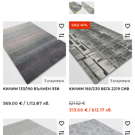
SALE 40%
3 размера
5 размера
КИЛИМ 133/190 ВЪЛНЕН 938
КИЛИМ 160/230 ВЕГА 2219 СИВ
569.00
€
/ 1,112.87 лв.
521.52
€
Original
Current
313.00
€
/ 612.17 лв.
price
price
was:
is:
521.52 €
313.00 €
/
/