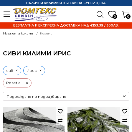
НАЛИЧНИ КИЛИМИ И ПЪТЕКИ НА СУПЕР ЦЕНА
0
0
БЕЗПЛАТНА И ЕКСПРЕСНА ДОСТАВКА НАД €153.39 / 300ЛВ.
Магазин за килими
Килими
СИВИ КИЛИМИ ИРИС
×
×
сив
Ирис
×
Reset all