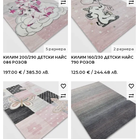
5 размера
2 размера
КИЛИМ 200/290 ДЕТСКИ НАЙС
КИЛИМ 160/230 ДЕТСКИ НАЙС
086 РОЗОВ
790 РОЗОВ
197.00
€
/ 385.30 лв.
125.00
€
/ 244.48 лв.