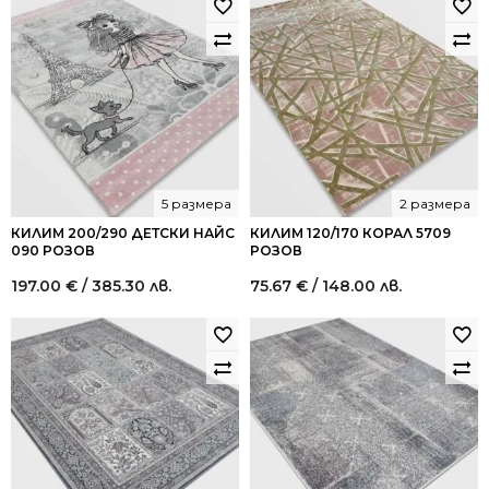
was:
is:
70.00 €
42.00 €
/
/
136.91
82.14
лв..
лв..
5 размера
2 размера
КИЛИМ 200/290 ДЕТСКИ НАЙС
КИЛИМ 120/170 КОРАЛ 5709
090 РОЗОВ
РОЗОВ
197.00
€
/ 385.30 лв.
75.67
€
/ 148.00 лв.