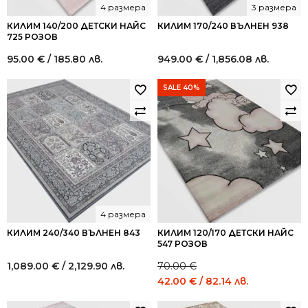
4 размера
3 размера
КИЛИМ 140/200 ДЕТСКИ НАЙС
КИЛИМ 170/240 ВЪЛНЕН 938
725 РОЗОВ
95.00
€
/ 185.80 лв.
949.00
€
/ 1,856.08 лв.
SALE 40%
4 размера
КИЛИМ 240/340 ВЪЛНЕН 843
КИЛИМ 120/170 ДЕТСКИ НАЙС
547 РОЗОВ
1,089.00
€
/ 2,129.90 лв.
70.00
€
Original
Current
42.00
€
/ 82.14 лв.
price
price