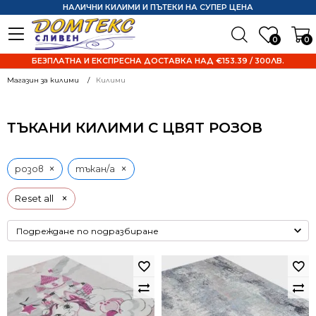
НАЛИЧНИ КИЛИМИ И ПЪТЕКИ НА СУПЕР ЦЕНА
0
0
БЕЗПЛАТНА И ЕКСПРЕСНА ДОСТАВКА НАД €153.39 / 300ЛВ.
Магазин за килими
Килими
ТЪКАНИ КИЛИМИ С ЦВЯТ РОЗОВ
×
×
розов
тъкан/а
×
Reset all