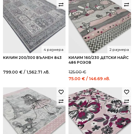
4 размера
2 размера
КИЛИМ 200/300 ВЪЛНЕН 843
КИЛИМ 160/230 ДЕТСКИ НАЙС
486 РОЗОВ
799.00
€
/ 1,562.71 лв.
125.00
€
Original
Current
75.00
€
/ 146.69 лв.
price
price
was:
is:
125.00 €
75.00 €
/
/
244.48
146.69
лв..
лв..