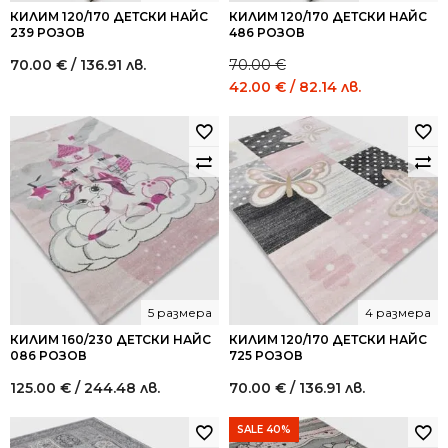
КИЛИМ 120/170 ДЕТСКИ НАЙС
КИЛИМ 120/170 ДЕТСКИ НАЙС
239 РОЗОВ
486 РОЗОВ
70.00
€
/ 136.91 лв.
70.00
€
Original
Current
42.00
€
/ 82.14 лв.
price
price
was:
is:
70.00 €
42.00 €
/
/
136.91
82.14
лв..
лв..
5 размера
4 размера
КИЛИМ 160/230 ДЕТСКИ НАЙС
КИЛИМ 120/170 ДЕТСКИ НАЙС
086 РОЗОВ
725 РОЗОВ
125.00
€
/ 244.48 лв.
70.00
€
/ 136.91 лв.
SALE 40%