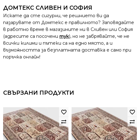
ДОМТЕКС СЛИВЕН И СОФИЯ
Искате да сте сигурни, че решнието ви да
пазарувате от Домтекс е правилното? Заповядайте
в работно време в магазините ни в Сливен или София
(адресите са посочени
тук
), но не забрявайте, че не
всички килими и пътеки са на едно място, а и
възможността за безплатната доставка е само при
поръчка онлайн!
СВЪРЗАНИ ПРОДУКТИ