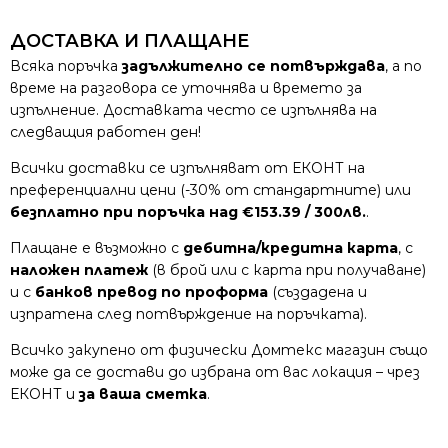
ДОСТАВКА И ПЛАЩАНЕ
Всяка поръчка
задължително се потвърждава
, а по
време на разговора се уточнява и времето за
изпълнение. Доставката често се изпълнява на
следващия работен ден!
Всички доставки се изпълняват от ЕКОНТ на
преференциални цени (-30% от стандартните) или
безплатно при поръчка над €153.39 / 300лв.
.
Плащане е възможно с
дебитна/кредитна карта
, с
наложен платеж
(в брой или с карта при получаване)
и с
банков превод по проформа
(създадена и
изпратена след потвърждение на поръчката).
Всичко закупено от физически Домтекс магазин също
може да се достави до избрана от вас локация – чрез
ЕКОНТ и
за ваша сметка
.