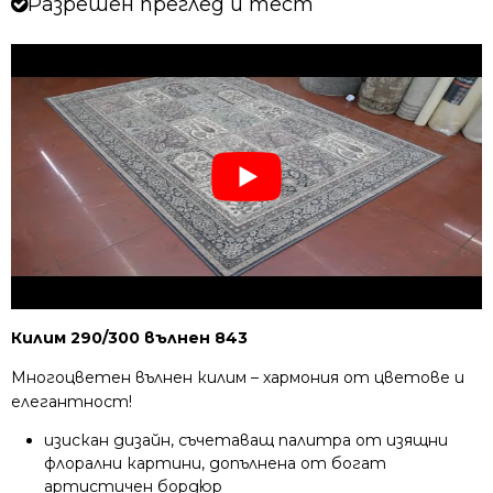
Разрешен преглед и тест
Килим 290/300 вълнен 843
Многоцветен вълнен килим – хармония от цветове и
елегантност!
изискан дизайн, съчетаващ палитра от изящни
флорални картини, допълнена от богат
артистичен бордюр