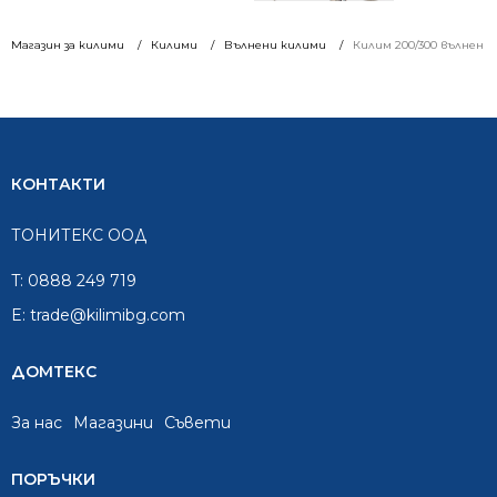
Магазин за килими
Килими
Вълнени килими
Килим 200/300 вълнен 8
КОНТАКТИ
ТОНИТЕКС ООД
T:
0888 249 719
E:
trade@kilimibg.com
ДОМТЕКС
За нас
Mагазини
Съвети
ПОРЪЧКИ