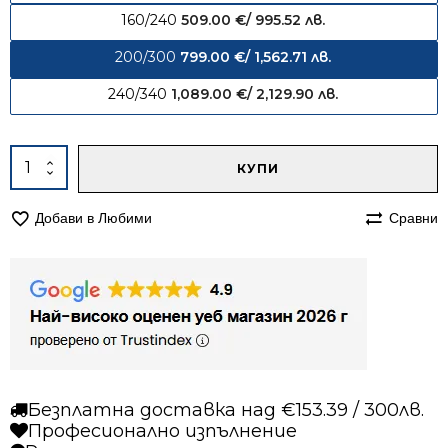
160/240
509.00
€
/ 995.52 лв.
200/300
799.00
€
/ 1,562.71 лв.
240/340
1,089.00
€
/ 2,129.90 лв.
Alternative:
количество
КУПИ
за
Килим
Добави в Любими
Сравни
200/300
вълнен
843
Безплатна доставка над €153.39 / 300лв.
Професионално изпълнение