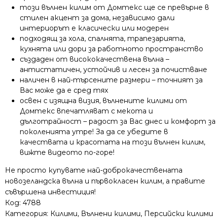
този вълнен килим от Домтекс ще се превърне в
стилен акцент за дома, независимо дали
интериорът е класически или модерен
подходящ за хола, спалнята, трапезарията,
кухнята или дори за работното пространство
създаден от висококачествена вълна –
антистатичен, устойчив и лесен за почистване
наличен в най-търсените размери – точният за
Вас може да е сред тях
освен с изящна визия, вълнените килими от
Домтекс впечатляват с мекота и
дълготрайност – радост за Вас днес и комфорт за
поколенията утре! За да се убедите в
качествата и красотата на този вълнен килим,
вижте видеото по-горе!
Не просто купувате най-доброкачествената
новозеландска вълна и първокласен килим, а правите
съвършена инвестиция!
Код:
4788
Категория:
Килими
,
Вълнени килими
,
Персийски килими