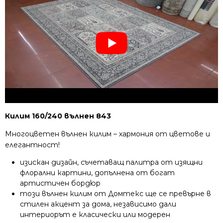
Килим 160/240 вълнен 843
Многоцветен вълнен килим – хармония от цветове и
елегантност!
изискан дизайн, съчетаващ палитра от изящни
флорални картини, допълнена от богат
артистичен бордюр
този вълнен килим от Домтекс ще се превърне в
стилен акцент за дома, независимо дали
интериорът е класически или модерен