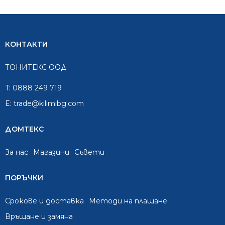
КОНТАКТИ
ТОНИТЕКС ООД
T:
0888 249 719
E:
trade@kilimibg.com
ДОМТЕКС
За нас
Mагазини
Съвети
ПОРЪЧКИ
Срокове и доставка
Методи на плащане
Връщане и замяна