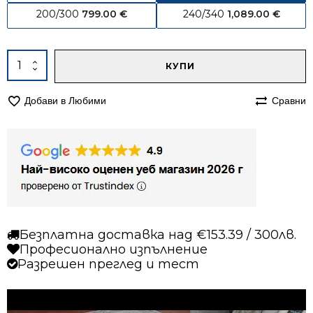
200/300
799.00
€
240/340
1,089.00
€
Alternative:
количество
КУПИ
за
Килим
Добави в Любими
Сравни
160/240
вълнен
843
Безплатна доставка над €153.39 / 300лв.
Професионално изпълнение
Разрешен преглед и тест