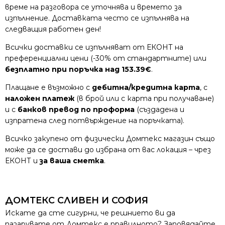
време на разговора се уточнява и времето за
изпълнение. Доставката често се изпълнява на
следващия работен ден!
Всички доставки се изпълняват от ЕКОНТ на
преференциални цени (-30% от стандартните) или
безплатно при поръчка над 153.39€
.
Плащане е възможно с
дебитна/кредитна карта
, с
наложен платеж
(в брой или с карта при получаване)
и с
банков превод по проформа
(създадена и
изпратена след потвърждение на поръчката).
Всичко закупено от физически Домтекс магазин също
може да се достави до избрана от вас локация – чрез
ЕКОНТ и
за ваша сметка
.
ДОМТЕКС СЛИВЕН И СОФИЯ
Искате да сте сигурни, че решнието ви да
пазарувате от Домтекс е правилното? Заповядайте