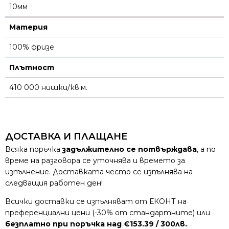
10мм
Материя
100% фризе
Плътност
410 000 нишки/кв.м.
ДОСТАВКА И ПЛАЩАНЕ
Всяка поръчка
задължително се потвърждава
, а по
време на разговора се уточнява и времето за
изпълнение. Доставката често се изпълнява на
следващия работен ден!
Всички доставки се изпълняват от ЕКОНТ на
преференциални цени (-30% от стандартните) или
безплатно при поръчка над €153.39 / 300лв.
.