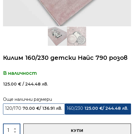
Килим 160/230 детски Найс 790 розов
В наличност
125.00
€
/ 244.48 лв.
Още налични размери
120/170
70.00
€
/ 136.91 лв.
160/230
125.00
€
/ 244.48 лв.
Alternative:
количество
КУПИ