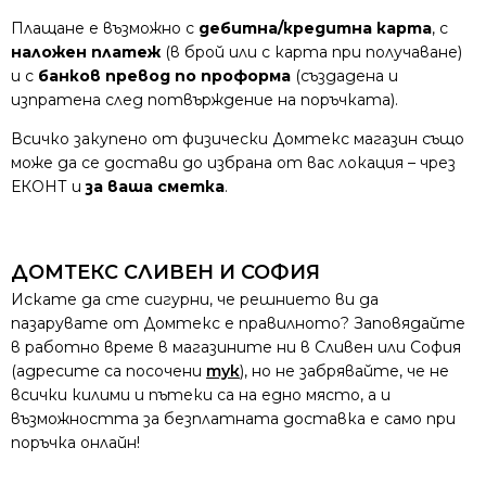
Плащане е възможно с
дебитна/кредитна карта
, с
наложен платеж
(в брой или с карта при получаване)
и с
банков превод по проформа
(създадена и
изпратена след потвърждение на поръчката).
Всичко закупено от физически Домтекс магазин също
може да се достави до избрана от вас локация – чрез
ЕКОНТ и
за ваша сметка
.
ДОМТЕКС СЛИВЕН И СОФИЯ
Искате да сте сигурни, че решнието ви да
пазарувате от Домтекс е правилното? Заповядайте
в работно време в магазините ни в Сливен или София
(адресите са посочени
тук
), но не забрявайте, че не
всички килими и пътеки са на едно място, а и
възможността за безплатната доставка е само при
поръчка онлайн!