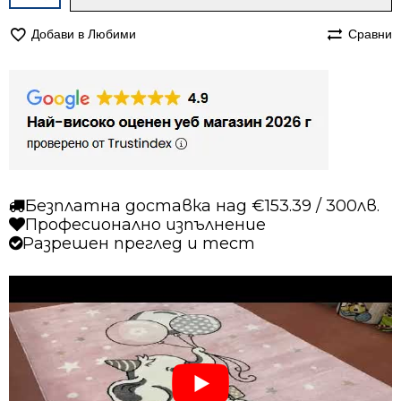
за
Килим
Добави в Любими
Сравни
160/230
детски
Найс
790
розов
Безплатна доставка над €153.39 / 300лв.
Професионално изпълнение
Разрешен преглед и тест