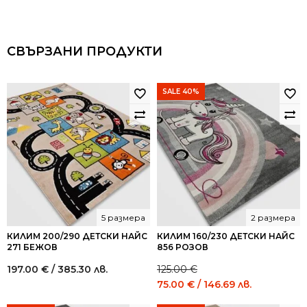
СВЪРЗАНИ ПРОДУКТИ
SALE 40%
5 размера
2 размера
КИЛИМ 200/290 ДЕТСКИ НАЙС
КИЛИМ 160/230 ДЕТСКИ НАЙС
271 БЕЖОВ
856 РОЗОВ
197.00
€
/ 385.30 лв.
125.00
€
Original
Current
75.00
€
/ 146.69 лв.
price
price