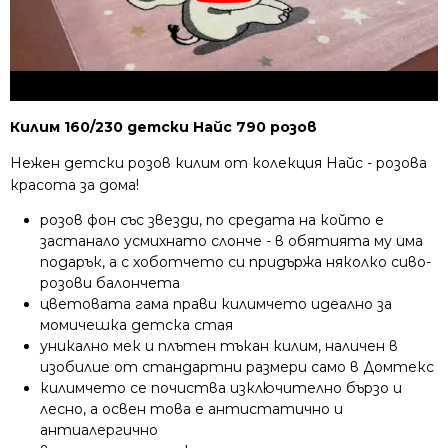
Килим 160/230 детски Найс 790 розов
Нежен детски розов килим от колекция Найс - розова
красота за дома!
розов фон със звезди, по средата на който е
застанало усмихнато слонче - в обятията му има
подарък, а с хоботчето си придържа няколко сиво-
розови балончета
цветовата гама прави килимчето идеално за
момичешка детска стая
уникално мек и плътен тъкан килим, наличен в
изобилие от стандартни размери само в Домтекс
килимчето се почиства изключително бързо и
лесно, а освен това е антистатично и
антиалергично