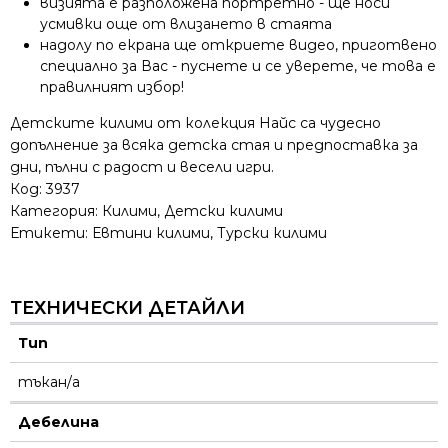
визията е разположена портретно - ще носи
усмивки още от влизането в стаята
надолу по екрана ще откриете видео, приготвено
специално за Вас - пуснете и се уверете, че това е
правилният избор!
Детските килими от колекция Найс са чудесно
допълнение за всяка детска стая и предпоставка за
дни, пълни с радост и весели игри.
Код:
3937
Категория:
Килими
,
Детски килими
Етикети:
Евтини килими
,
Турски килими
ТЕХНИЧЕСКИ ДЕТАЙЛИ
Тип
тъкан/а
Дебелина