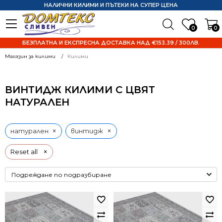
НАЛИЧНИ КИЛИМИ И ПЪТЕКИ НА СУПЕР ЦЕНА
0
0
БЕЗПЛАТНА И ЕКСПРЕСНА ДОСТАВКА НАД €153.39 / 300ЛВ.
Магазин за килими
Килими
ВИНТИДЖ КИЛИМИ С ЦВЯТ
НАТУРАЛЕН
×
×
натурален
винтидж
×
Reset all