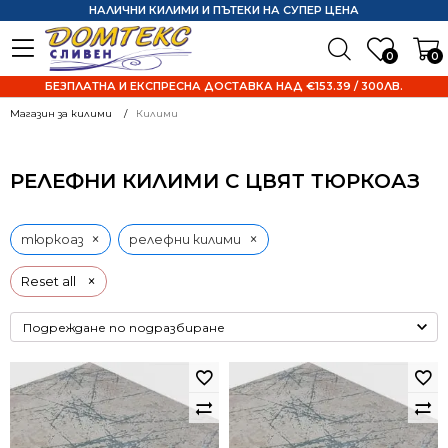
НАЛИЧНИ КИЛИМИ И ПЪТЕКИ НА СУПЕР ЦЕНА
0
0
БЕЗПЛАТНА И ЕКСПРЕСНА ДОСТАВКА НАД €153.39 / 300ЛВ.
Магазин за килими
Килими
РЕЛЕФНИ КИЛИМИ С ЦВЯТ ТЮРКОАЗ
×
×
тюркоаз
релефни килими
×
Reset all