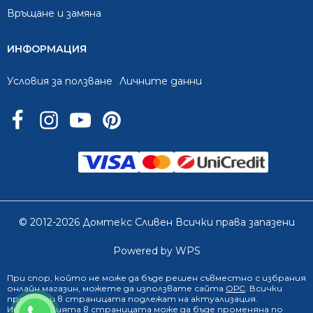
Връщане и замяна
ИНФОРМАЦИЯ
Условия за ползване
Личните данни
© 2012-2026 Домтекс Сливен Всички права запазени
Powered by WPS
При спор, който не може да бъде решен съвместно с избрания
онлайн магазин
, можете да използвате сайта
ОРС
. Всички
продукти в страницата подлежат на актуализация.
0888 249 719
Информацията в страницата може да бъде променяна по