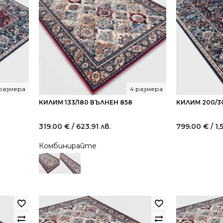
 размера
4 размера
КИЛИМ 133/180 ВЪЛНЕН 858
КИЛИМ 200/3
319.00
€
/ 623.91 лв.
799.00
€
/ 1,
Комбинирайте