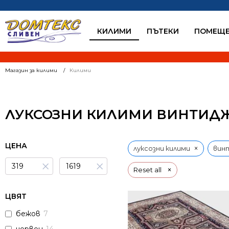
КИЛИМИ
ПЪТЕКИ
ПОМЕЩЕ
Магазин за килими
Килими
ЛУКСОЗНИ КИЛИМИ ВИНТИДЖ
ЦЕНА
×
луксозни килими
вин
×
×
×
Reset all
ЦВЯТ
бежов
7