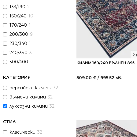
133/190
2
160/240
10
170/240
1
200/300
9
230/340
1
240/340
3
2
300/400
1
КИЛИМ 160/240 ВЪЛНЕН 895
КАТЕГОРИЯ
509.00
€
/ 995.52 лв.
персийски килими
32
вълнени килими
32
луксозни килими
32
СТИЛ
класически
32