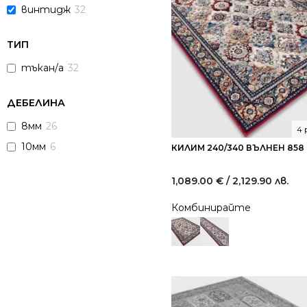
винтидж
32
ТИП
тъкан/а
32
ДЕБЕЛИНА
8мм
26
4 
10мм
6
КИЛИМ 240/340 ВЪЛНЕН 858
1,089.00
€
/ 2,129.90 лв.
Комбинирайте