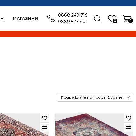
0888 249 719
БА
MАГАЗИНИ
0
0
0889 627 401