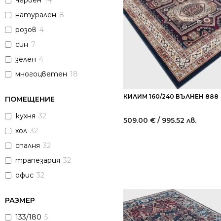
червен
14
натурален
8
розов
4
син
7
зелен
4
многоцветен
18
КИЛИМ 160/240 ВЪЛНЕН 888
ПОМЕЩЕНИЕ
кухня
32
509.00
€
/ 995.52 лв.
хол
32
спалня
32
трапезария
32
офис
32
РАЗМЕР
133/180
5