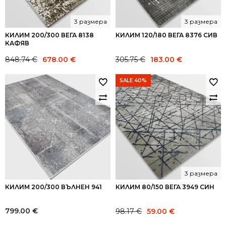
3 размера
3 размера
КИЛИМ 200/300 ВЕГА 8138
КИЛИМ 120/180 ВЕГА 8376 СИВ
КАФЯВ
Original
Current
Original
Current
848.74
€
678.00
€
305.75
€
183.00
€
price
price
price
price
was:
is:
was:
is:
SALE 40%
848.74 €.
678.00 €.
305.75 €.
183.00 €.
3 размера
КИЛИМ 200/300 ВЪЛНЕН 941
КИЛИМ 80/150 ВЕГА 3949 СИН
Original
Current
799.00
€
98.17
€
59.00
€
price
price