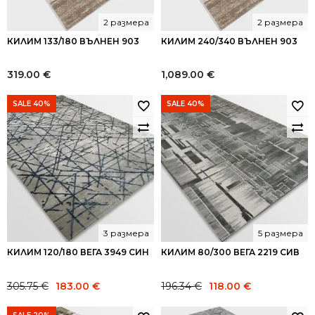
2 размера
2 размера
КИЛИМ 133/180 ВЪЛНЕН 903
КИЛИМ 240/340 ВЪЛНЕН 903
319.00
€
1,089.00
€
SALE 40%
SALE 40%
3 размера
5 размера
КИЛИМ 120/180 ВЕГА 3949 СИН
КИЛИМ 80/300 ВЕГА 2219 СИВ
Original
Current
Original
Current
305.75
€
183.00
€
196.34
€
118.00
€
price
price
price
price
was:
is:
was:
is: