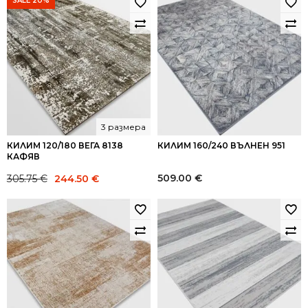
SALE 20%
305.75 €.
183.00 €.
196.34 €.
118.00 €.
3 размера
КИЛИМ 120/180 ВЕГА 8138
КИЛИМ 160/240 ВЪЛНЕН 951
КАФЯВ
Original
Current
509.00
€
305.75
€
244.50
€
price
price
was:
is:
305.75 €.
244.50 €.