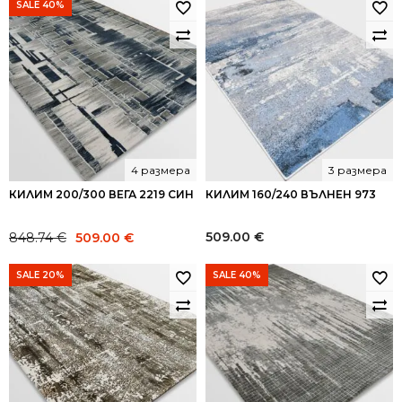
SALE 40%
4 размера
3 размера
КИЛИМ 200/300 ВЕГА 2219 СИН
КИЛИМ 160/240 ВЪЛНЕН 973
Original
Current
509.00
€
848.74
€
509.00
€
price
price
was:
is:
SALE 20%
SALE 40%
848.74 €.
509.00 €.