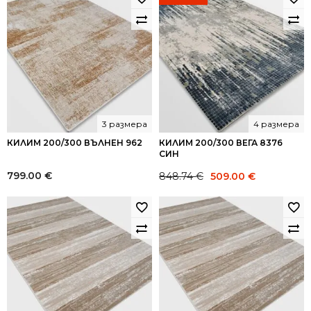
3 размера
4 размера
КИЛИМ 200/300 ВЪЛНЕН 962
КИЛИМ 200/300 ВЕГА 8376
СИН
Original
Current
799.00
€
848.74
€
509.00
€
price
price
was:
is:
848.74 €.
509.00 €.