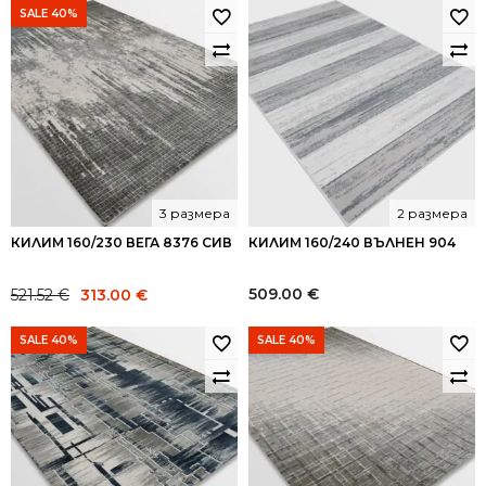
was:
is:
SALE 40%
98.17 €.
59.00 €.
3 размера
2 размера
КИЛИМ 160/230 ВЕГА 8376 СИВ
КИЛИМ 160/240 ВЪЛНЕН 904
Original
Current
509.00
€
521.52
€
313.00
€
price
price
was:
is:
SALE 40%
SALE 40%
521.52 €.
313.00 €.