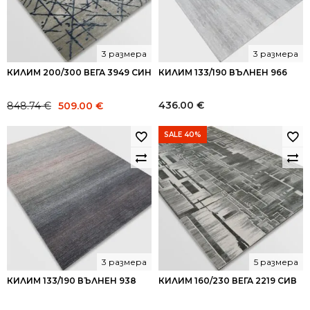
3 размера
3 размера
КИЛИМ 200/300 ВЕГА 3949 СИН
КИЛИМ 133/190 ВЪЛНЕН 966
Original
Current
436.00
€
848.74
€
509.00
€
price
price
was:
is:
SALE 40%
848.74 €.
509.00 €.
3 размера
5 размера
КИЛИМ 133/190 ВЪЛНЕН 938
КИЛИМ 160/230 ВЕГА 2219 СИВ