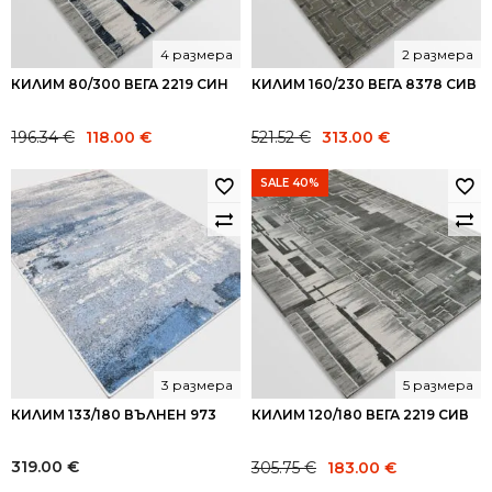
4 размера
2 размера
КИЛИМ 80/300 ВЕГА 2219 СИН
КИЛИМ 160/230 ВЕГА 8378 СИВ
Original
Current
Original
Current
196.34
€
118.00
€
521.52
€
313.00
€
price
price
price
price
was:
is:
was:
is:
SALE 40%
196.34 €.
118.00 €.
521.52 €.
313.00 €.
3 размера
5 размера
КИЛИМ 133/180 ВЪЛНЕН 973
КИЛИМ 120/180 ВЕГА 2219 СИВ
Original
Current
319.00
€
305.75
€
183.00
€
price
price