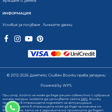
Връщане и замяна
ИНФОРМАЦИЯ
Условия за ползване
Личните данни
© 2012-2026 Домтекс Сливен Всички права запазени
Powered by WPS
При спор, който не може да бъде решен съвместно с избрания
онлайн магазин
, можете да използвате сайта
ОРС
. Всички
продукти в страницата подлежат на актуализация.
0888 249 719
Информацията в страницата може да бъде променяна по
всяко време, като не е задължително промените да бъдат