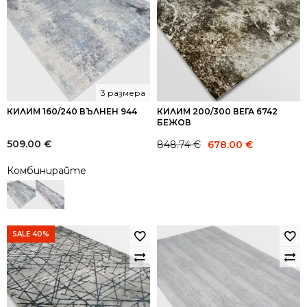
3 размера
КИЛИМ 160/240 ВЪЛНЕН 944
КИЛИМ 200/300 ВЕГА 6742
БЕЖОВ
Original
Current
509.00
€
848.74
€
678.00
€
price
price
Комбинирайте
was:
is:
848.74 €.
678.00 €.
SALE 40%