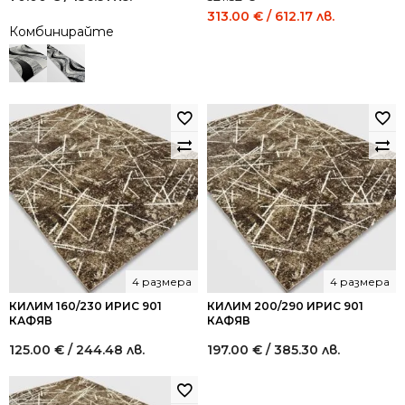
Original
Current
313.00
€
/ 612.17 лв.
Комбинирайте
price
price
was:
is:
521.52 €
313.00 €
/
/
1,020.00
612.17
лв..
лв..
4 размера
4 размера
КИЛИМ 160/230 ИРИС 901
КИЛИМ 200/290 ИРИС 901
КАФЯВ
КАФЯВ
125.00
€
/ 244.48 лв.
197.00
€
/ 385.30 лв.