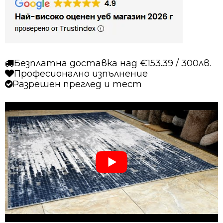
син
Безплатна доставка над €153.39 / 300лв.
Професионално изпълнение
Разрешен преглед и тест