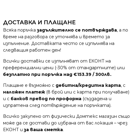
ДОСТАВКА И ПЛАЩАНЕ
Всяка поръчка
задължително се потвърждава
, а по
време на разговора се уточнява и времето за
изпълнение. Доставката често се изпълнява на
следващия работен ден!
Всички доставки се изпълняват от ЕКОНТ на
преференциални цени (-30% от стандартните) или
безплатно при поръчка над €153.39 / 300лв.
.
Плащане е възможно с
дебитна/кредитна карта
, с
наложен платеж
(в брой или с карта при получаване)
и с
банков превод по проформа
(създадена и
изпратена след потвърждение на поръчката).
Всичко закупено от физически Домтекс магазин също
може да се достави до избрана от вас локация – чрез
ЕКОНТ и
за ваша сметка
.