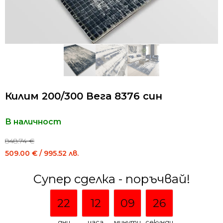
Килим 200/300 Вега 8376 син
В наличност
848.74
€
Original
Current
509.00
€
/ 995.52 лв.
price
price
was:
is:
Супер сделка - поръчвай!
848.74 €
509.00 €
/
/
22
12
09
25
1,659.99
995.52
лв..
лв..
дни
часа
минути
секунди