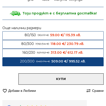
Този продукт е с безплатна доставка!
Още налични размери
Original price was: 98.17 € / 19
Current price 
80/150
98.17
€
59.00
€
/ 115.39 лв.
Original price was: 196.34 € / 
Current pric
80/300
196.34
€
118.00
€
/ 230.79 лв.
Original price was: 521.52 € / 1
Current price
160/230
521.52
€
313.00
€
/ 612.17 лв.
Original price was: 848.74 € / 
Current pri
200/300
848.74
€
509.00
€
/ 995.52 лв.
Alternative:
количество
КУПИ
за
Килим
Добави в Любими
Сравни
200/300
Вега
8376