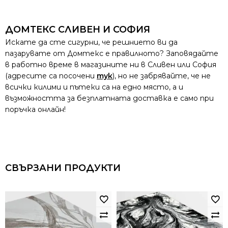
ДОМТЕКС СЛИВЕН И СОФИЯ
Искате да сте сигурни, че решнието ви да
пазарувате от Домтекс е правилното? Заповядайте
в работно време в магазините ни в Сливен или София
(адресите са посочени
тук
), но не забрявайте, че не
всички килими и пътеки са на едно място, а и
възможността за безплатната доставка е само при
поръчка онлайн!
СВЪРЗАНИ ПРОДУКТИ