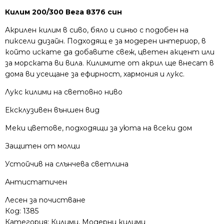
Килим 200/300 Вега 8376 син
Акрилен килим в сиво, бяло и синьо с подобен на
пиксели дизайн. Подходящ е за модерен интериор, в
който искате да добавите свеж, цветен акцент или
за морската ви вила. Килимите от акрил ще внесат в
дома ви усещане за ефирност, хармония и лукс.
Лукс килими на световно ниво
Ексклузивен външен вид
Меки цветове, подходящи за уюта на всеки дом
Защитен от молци
Устойчив на слънчева светлина
Антистатичен
Лесен за почистване
Код:
1385
Категория:
Килими
,
Модерни килими