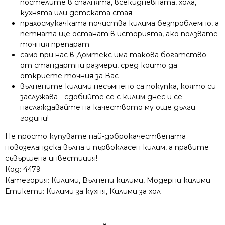
постелите в спалнята, всекидневната, хола,
кухнята или детската стая
прахосмукачката почиства килима безпроблемно, а
петната ще останат в историята, ако ползвате
точния препарат
само при нас в Домтекс има такова богатство
от стандартни размери, сред които да
откриете точния за Вас
вълнените килими несъмнено са покупка, която си
заслужава - сдобийте се с килим днес и се
наслаждавайте на качеството му още дълги
години!
Не просто купувате най-доброкачествената
новозеландска вълна и първокласен килим, а правите
съвършена инвестиция!
Код:
4479
Категория:
Килими
,
Вълнени килими
,
Модерни килими
Етикети:
Килими за кухня
,
Килими за хол