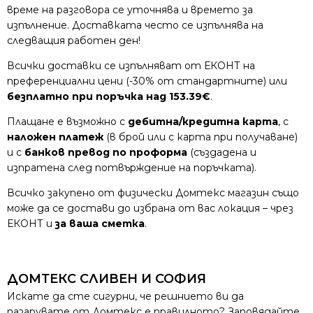
време на разговора се уточнява и времето за
изпълнение. Доставката често се изпълнява на
следващия работен ден!
Всички доставки се изпълняват от ЕКОНТ на
преференциални цени (-30% от стандартните) или
безплатно при поръчка над 153.39€
.
Плащане е възможно с
дебитна/кредитна карта
, с
наложен платеж
(в брой или с карта при получаване)
и с
банков превод по проформа
(създадена и
изпратена след потвърждение на поръчката).
Всичко закупено от физически Домтекс магазин също
може да се достави до избрана от вас локация – чрез
ЕКОНТ и
за ваша сметка
.
ДОМТЕКС СЛИВЕН И СОФИЯ
Искате да сте сигурни, че решнието ви да
пазарувате от Домтекс е правилното? Заповядайте