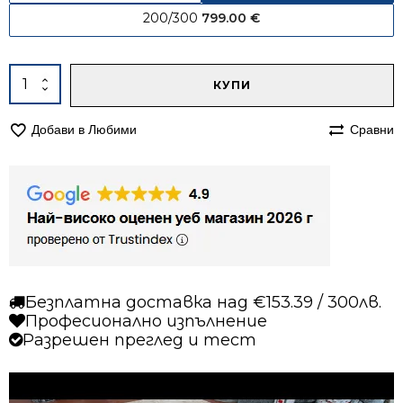
200/300
799.00
€
Alternative:
количество
КУПИ
за
Килим
Добави в Любими
Сравни
160/240
вълнен
962
Безплатна доставка над €153.39 / 300лв.
Професионално изпълнение
Разрешен преглед и тест