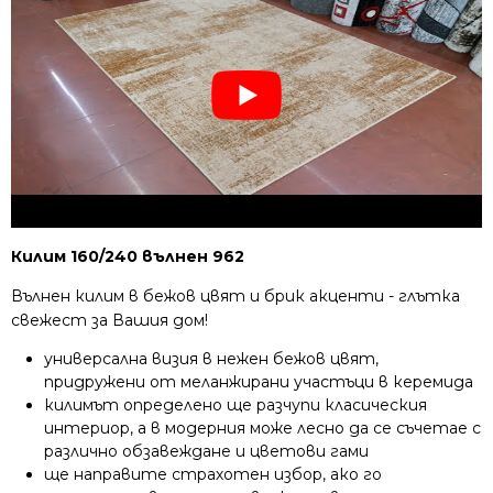
Килим 160/240 вълнен 962
Вълнен килим в бежов цвят и брик акценти - глътка
свежест за Вашия дом!
универсална визия в нежен бежов цвят,
придружени от меланжирани участъци в керемида
килимът определено ще разчупи класическия
интериор, а в модерния може лесно да се съчетае с
различно обзавеждане и цветови гами
ще направите страхотен избор, ако го