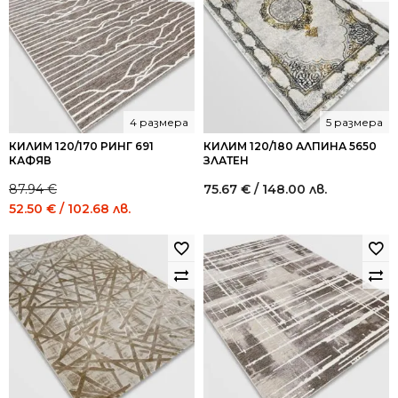
4 размера
5 размера
КИЛИМ 120/170 РИНГ 691
КИЛИМ 120/180 АЛПИНА 5650
КАФЯВ
ЗЛАТЕН
87.94
€
75.67
€
/ 148.00 лв.
Original
Current
52.50
€
/ 102.68 лв.
price
price
was:
is:
87.94 €
52.50 €
/
/
172.00
102.68
лв..
лв..