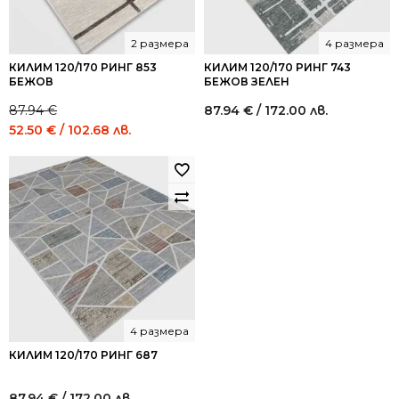
2 размера
4 размера
КИЛИМ 120/170 РИНГ 853
КИЛИМ 120/170 РИНГ 743
БЕЖОВ
БЕЖОВ ЗЕЛЕН
87.94
€
87.94
€
/ 172.00 лв.
Original
Current
52.50
€
/ 102.68 лв.
price
price
was:
is:
87.94 €
52.50 €
/
/
172.00
102.68
лв..
лв..
4 размера
КИЛИМ 120/170 РИНГ 687
87.94
€
/ 172.00 лв.