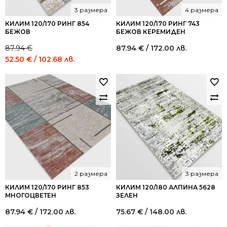
3 размера
4 размера
КИЛИМ 120/170 РИНГ 854
КИЛИМ 120/170 РИНГ 743
БЕЖОВ
БЕЖОВ КЕРЕМИДЕН
87.94
€
87.94
€
/ 172.00 лв.
Original
Current
52.50
€
/ 102.68 лв.
price
price
was:
is:
87.94 €
52.50 €
/
/
172.00
102.68
лв..
лв..
2 размера
3 размера
КИЛИМ 120/170 РИНГ 853
КИЛИМ 120/180 АЛПИНА 5628
МНОГОЦВЕТЕН
ЗЕЛЕН
87.94
€
/ 172.00 лв.
75.67
€
/ 148.00 лв.