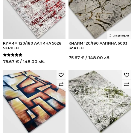
3 размера
КИЛИМ 120/180 АЛПИНА 5628
КИЛИМ 120/180 АЛПИНА 6093
ЧЕРВЕН
ЗЛАТЕН
75.67
€
/ 148.00 лв.
Оценено на
75.67
€
/ 148.00 лв.
5.00
от 5