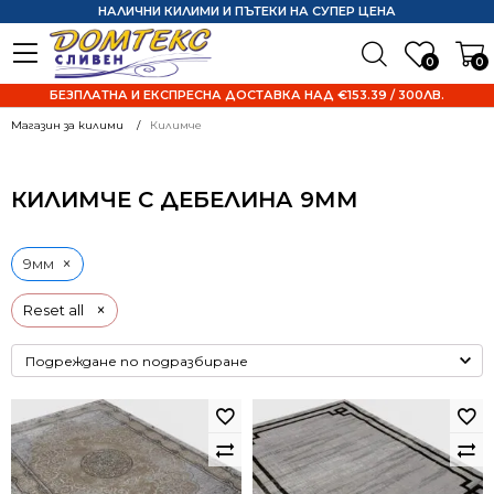
НАЛИЧНИ КИЛИМИ И ПЪТЕКИ НА СУПЕР ЦЕНА
0
0
БЕЗПЛАТНА И ЕКСПРЕСНА ДОСТАВКА НАД €153.39 / 300ЛВ.
Магазин за килими
Килимче
КИЛИМЧЕ С ДЕБЕЛИНА 9ММ
×
9мм
×
Reset all