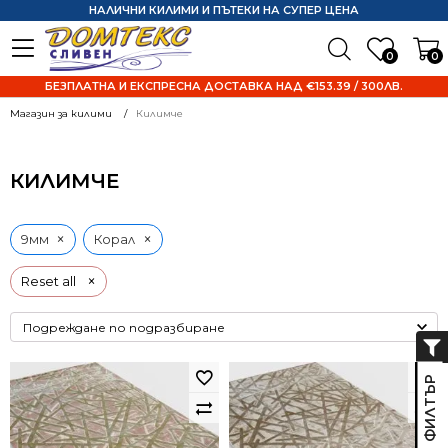
НАЛИЧНИ КИЛИМИ И ПЪТЕКИ НА СУПЕР ЦЕНА
0
0
БЕЗПЛАТНА И ЕКСПРЕСНА ДОСТАВКА НАД €153.39 / 300ЛВ.
Магазин за килими
Килимче
КИЛИМЧЕ
×
×
9мм
Корал
×
Reset all