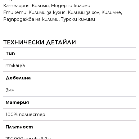
Категория:
Килими
,
Модерни килими
Етикети:
Килими за кухня
,
Килими за хол
,
Килимче
,
Разпродажба на килими
,
Турски килими
ТЕХНИЧЕСКИ ДЕТАЙЛИ
Тип
тъкан/а
Дебелина
9мм
Материя
100% полиестер
Плътност
256 000 нишки/кв.м.