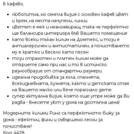
в кафяво.
любопитна, но семпла визия с основен кафяв цвят
и крем, на места начупени, линии
цветът е мек и неангажиращ, така че перфектно
ще балансира интериора във Вашето помещение
като всеки тъкан килим на Домтекс, и този е
антиалергичен и антистатичен, а почистването
му е кратко и весело като песен
този страхотен и плътен килим може да
откриете само при нас и то в истинско
разнообразие от стандартни размери
идеална придобивка за хола, спалнята,
всекидневната, кухнята, както и детската стая
на Вашето малко или вече пораснало дете
супер актуална визия, която още утре може да Ви
радва - внесете уют у дома на достъпна цена!
Модерните килими Ринг са перфектното бижу за
дома - ефектни, фини и съвършено лесни за
почистване!
Код:
4428