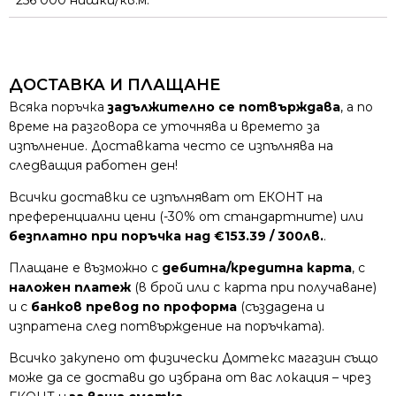
ДОСТАВКА И ПЛАЩАНЕ
Всяка поръчка
задължително се потвърждава
, а по
време на разговора се уточнява и времето за
изпълнение. Доставката често се изпълнява на
следващия работен ден!
Всички доставки се изпълняват от ЕКОНТ на
преференциални цени (-30% от стандартните) или
безплатно при поръчка над €153.39 / 300лв.
.
Плащане е възможно с
дебитна/кредитна карта
, с
наложен платеж
(в брой или с карта при получаване)
и с
банков превод по проформа
(създадена и
изпратена след потвърждение на поръчката).
Всичко закупено от физически Домтекс магазин също
може да се достави до избрана от вас локация – чрез