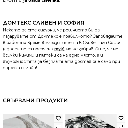
ЕКОНТ и
за ваша сметка
.
ДОМТЕКС СЛИВЕН И СОФИЯ
Искате да сте сигурни, че решнието ви да
пазарувате от Домтекс е правилното? Заповядайте
в работно време в магазините ни в Сливен или София
(адресите са посочени
тук
), но не забрявайте, че не
всички килими и пътеки са на едно място, а и
възможността за безплатната доставка е само при
поръчка онлайн!
СВЪРЗАНИ ПРОДУКТИ