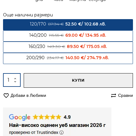
Още налични размери
Original price was: 87.94 € / 1
Current price
120/170
87.94
€
52.50
€
/ 102.68 лв.
Original price was: 115.55 € / 2
Current price
140/200
115.55
€
69.00
€
/ 134.95 лв.
Original price was: 149.30 € / 
Current price
160/230
149.30
€
89.50
€
/ 175.05 лв.
Original price was: 234.17 € / 
Current pric
200/290
234.17
€
140.50
€
/ 274.79 лв.
Alternative:
количество
КУПИ
за
Килим
Добави в Любими
Сравни
120/170
Ринг
691
кафяв