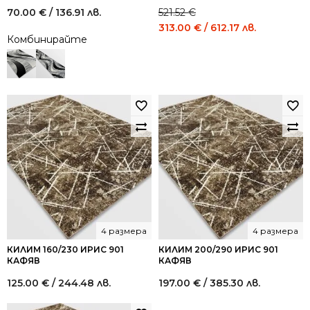
70.00
€
/ 136.91 лв.
521.52
€
Original
Current
313.00
€
/ 612.17 лв.
Комбинирайте
price
price
was:
is:
521.52 €
313.00 €
/
/
1,020.00
612.17
лв..
лв..
4 размера
4 размера
КИЛИМ 160/230 ИРИС 901
КИЛИМ 200/290 ИРИС 901
КАФЯВ
КАФЯВ
125.00
€
/ 244.48 лв.
197.00
€
/ 385.30 лв.