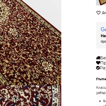
До
Бе
Пр
Ра
Пъте
Клас
завъ
в