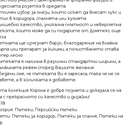
ветови унисон с централните флорални фигури и
удесната розетка в средата
тличен избор за онези, които искат да внесат лукс и
тил в коридора, спалнята или кухнята
ълшебно качество, уникална плътност и невероятна
екота, които може да си подарите от Домтекс още
ега
етната ще изчезнат бързо, благодарение на влажна
ърпа или препарат за килими, а почистването става
упер лесно
ътеката е налична в различни стандартни ширини, а
ължината режем според Вашите желания
бедени сме, че пътеката Ви е харесала, така че не се
авете, а в количката я добавете.
а колекция Корона е добре позната и доказала се на
а с прекрасното си качество и дизайни!
318
гория:
Пътеки
,
Персийски пътеки
ети:
Пътеки за коридор
,
Пътеки за спалня
,
Пътеки на
р