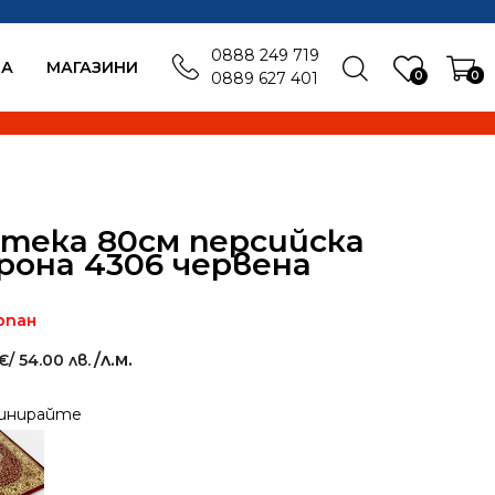
0888 249 719
БА
MАГАЗИНИ
0
0
0889 627 401
тека 80см персийска
рона 4306 червена
рпан
/л.м.
€
/ 54.00 лв.
инирайте