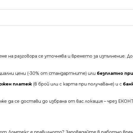
време на разговора се уточнява и времето за изпълнение.
циални цени (-30% от стандартните) или
безплатно при 
ожен платеж
(в брой или с карта при получаване) и с
бан
же да се достави до избрана от вас локация – чрез ЕКОН
 от Домтекс е правилното? Заповядайте в работно време