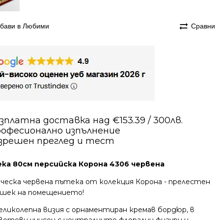
бави в Любими
Сравни
зплатна доставка над €153.39 / 300лв.
офесионално изпълнение
зрешен преглед и тест
ка 80см персийска Корона 4306 червена
ическа червена пътека от колекция Корона - прелестен
ршек на помещението!
еликолепна визия с орнаментиран кремав бордюр, в