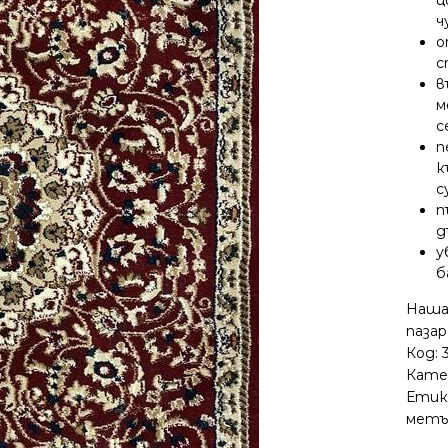
ц
ч
о
с
в
м
с
п
к
с
п
д
у
б
Нашат
пазар
Код:
Кате
Етик
метъ