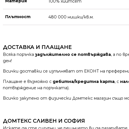
Материя
100% хийтсет
Плътност
480 000 нишки/кв.м.
ДОСТАВКА И ПЛАЩАНЕ
Всяка поръчка
задължително се потвърждава
, а по 
ден!
Всички доставки се изпълняват от ЕКОНТ на преферен
Плащане е възможно с
дебитна/кредитна карта
, с
нал
потвърждение на поръчката).
Всичко закупено от физически Домтекс магазин също мо
ДОМТЕКС СЛИВЕН И СОФИЯ
Искате да сте сигурни, че решнието ви да пазарувате