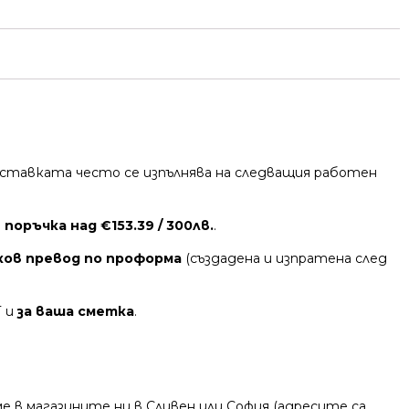
 Доставката често се изпълнява на следващия работен
поръчка над €153.39 / 300лв.
.
ков превод по проформа
(създадена и изпратена след
Т и
за ваша сметка
.
 в магазините ни в Сливен или София (адресите са