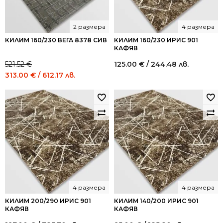
2 размера
4 размера
КИЛИМ 160/230 ВЕГА 8378 СИВ
КИЛИМ 160/230 ИРИС 901
КАФЯВ
521.52
€
125.00
€
/ 244.48 лв.
Original
Current
313.00
€
/ 612.17 лв.
price
price
was:
is:
521.52 €
313.00 €
/
/
1,020.00
612.17
лв..
лв..
4 размера
4 размера
КИЛИМ 200/290 ИРИС 901
КИЛИМ 140/200 ИРИС 901
КАФЯВ
КАФЯВ