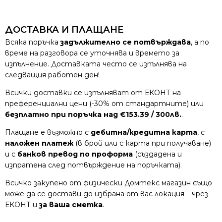
ДОСТАВКА И ПЛАЩАНЕ
Всяка поръчка
задължително се потвърждава
, а по
време на разговора се уточнява и времето за
изпълнение. Доставката често се изпълнява на
следващия работен ден!
Всички доставки се изпълняват от ЕКОНТ на
преференциални цени (-30% от стандартните) или
безплатно при поръчка над €153.39 / 300лв.
.
Плащане е възможно с
дебитна/кредитна карта
, с
наложен платеж
(в брой или с карта при получаване)
и с
банков превод по проформа
(създадена и
изпратена след потвърждение на поръчката).
Всичко закупено от физически Домтекс магазин също
може да се достави до избрана от вас локация – чрез
ЕКОНТ и
за ваша сметка
.