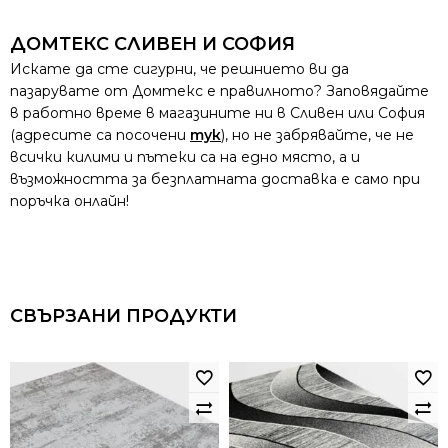
ДОМТЕКС СЛИВЕН И СОФИЯ
Искате да сте сигурни, че решнието ви да
пазарувате от Домтекс е правилното? Заповядайте
в работно време в магазините ни в Сливен или София
(адресите са посочени
тук
), но не забрявайте, че не
всички килими и пътеки са на едно място, а и
възможността за безплатната доставка е само при
поръчка онлайн!
СВЪРЗАНИ ПРОДУКТИ