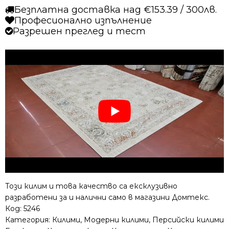
Безплатна доставка над €153.39 / 300лв.
Професионално изпълнение
Разрешен преглед и тест
Този килим и това качество са ексклузивно
разработени за и налични само в магазини Домтекс.
Код:
5246
Категория:
Килими
,
Модерни килими
,
Персийски килими