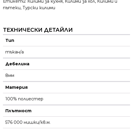
Етикети:
Килими за кухня
,
Килими за хол
,
Килими и
пътеки
,
Турски килими
ТЕХНИЧЕСКИ ДЕТАЙЛИ
Тип
тъкан/а
Дебелина
8мм
Материя
100% полиестер
Плътност
576 000 нишки/кв.м.