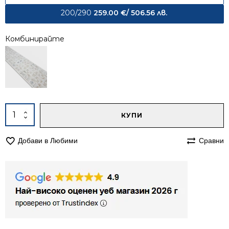
200/290
259.00
€
/ 506.56 лв.
Комбинирайте
Alternative:
количество
КУПИ
за
Килим
Добави в Любими
Сравни
200/290
Мона
3101