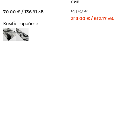
СИВ
70.00
€
/ 136.91 лв.
521.52
€
Original
Current
313.00
€
/ 612.17 лв.
Комбинирайте
price
price
was:
is:
521.52 €
313.00 €
/
/
1,020.00
612.17
лв..
лв..