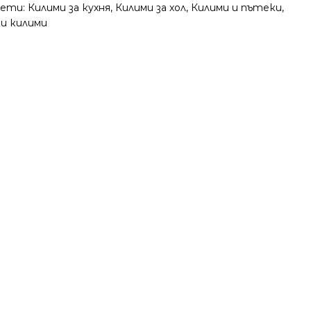
ети:
Килими за кухня
,
Килими за хол
,
Килими и пътеки
,
ки килими