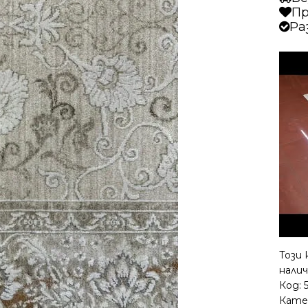
Пр
Ра
Този 
налич
Код:
Кате