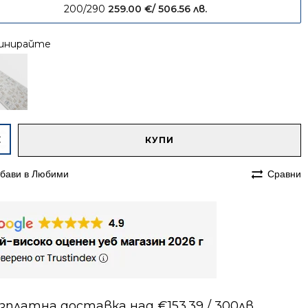
200/290
259.00
€
/ 506.56 лв.
инирайте
native:
чество
КУПИ
им
бави в Любими
Сравни
200
а
зплатна доставка над €153.39 / 300лв.