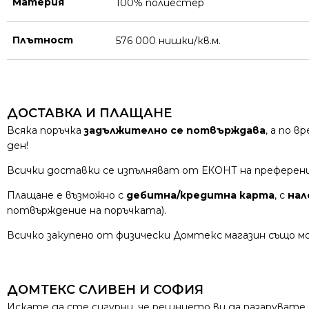
Материя
100% полиестер
Плътност
576 000 нишки/кв.м.
ДОСТАВКА И ПЛАЩАНЕ
Всяка поръчка
задължително се потвърждава
, а по 
ден!
Всички доставки се изпълняват от ЕКОНТ на преферен
Плащане е възможно с
дебитна/кредитна карта
, с
нал
потвърждение на поръчката).
Всичко закупено от физически Домтекс магазин също мо
ДОМТЕКС СЛИВЕН И СОФИЯ
Искате да сте сигурни, че решнието ви да пазарувате