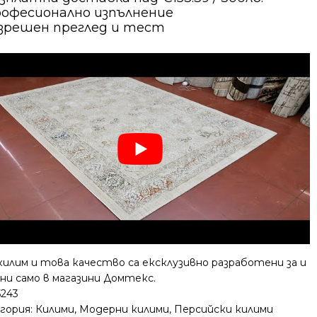
офесионално изпълнение
зрешен преглед и тест
килим и това качество са ексклузивно разработени за и
ни само в магазини Домтекс.
5243
гория:
Килими
,
Модерни килими
,
Персийски килими