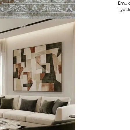
Етик
Турс