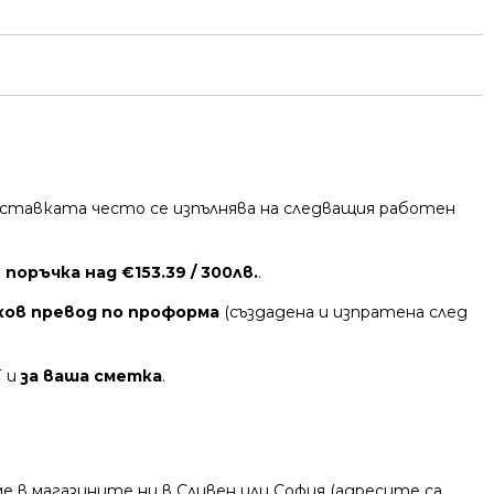
 Доставката често се изпълнява на следващия работен
поръчка над €153.39 / 300лв.
.
ков превод по проформа
(създадена и изпратена след
Т и
за ваша сметка
.
 в магазините ни в Сливен или София (адресите са