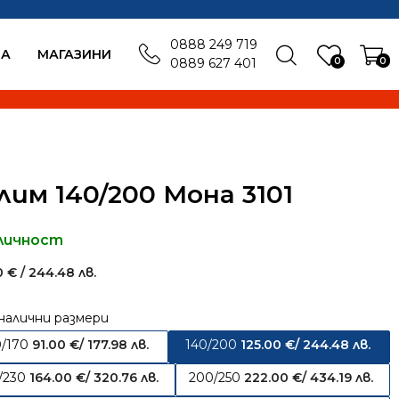
0888 249 719
БА
MАГАЗИНИ
0
0
0889 627 401
лим 140/200 Мона 3101
личност
00
€
/ 244.48 лв.
налични размери
0/170
91.00
€
/ 177.98 лв.
140/200
125.00
€
/ 244.48 лв.
/230
164.00
€
/ 320.76 лв.
200/250
222.00
€
/ 434.19 лв.