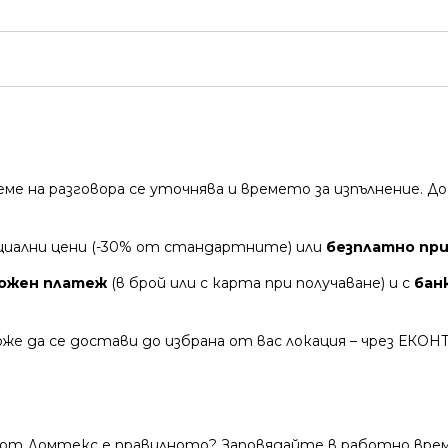
време на разговора се уточнява и времето за изпълнение.
циални цени (-30% от стандартните) или
безплатно при 
ожен платеж
(в брой или с карта при получаване) и с
бан
же да се достави до избрана от вас локация – чрез ЕКОН
 от Домтекс е правилното? Заповядайте в работно време