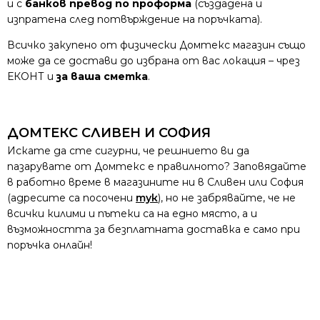
и с
банков превод по проформа
(създадена и
изпратена след потвърждение на поръчката).
Всичко закупено от физически Домтекс магазин също
може да се достави до избрана от вас локация – чрез
ЕКОНТ и
за ваша сметка
.
ДОМТЕКС СЛИВЕН И СОФИЯ
Искате да сте сигурни, че решнието ви да
пазарувате от Домтекс е правилното? Заповядайте
в работно време в магазините ни в Сливен или София
(адресите са посочени
тук
), но не забрявайте, че не
всички килими и пътеки са на едно място, а и
възможността за безплатната доставка е само при
поръчка онлайн!