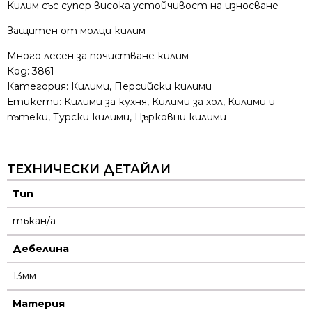
Килим със супер висока устойчивост на износване
Защитен от молци килим
Много лесен за почистване килим
Код:
3861
Категория:
Килими
,
Персийски килими
Етикети:
Килими за кухня
,
Килими за хол
,
Килими и
пътеки
,
Турски килими
,
Църковни килими
ТЕХНИЧЕСКИ ДЕТАЙЛИ
Тип
тъкан/а
Дебелина
13мм
Материя