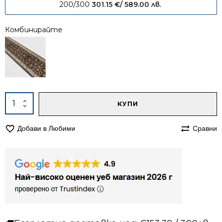
200/300
301.15
€
/ 589.00 лв.
Комбинирайте
Alternative:
количество
КУПИ
за
Килим
Добави в Любими
Сравни
160/230
персийски
Корона
1803
кафяв