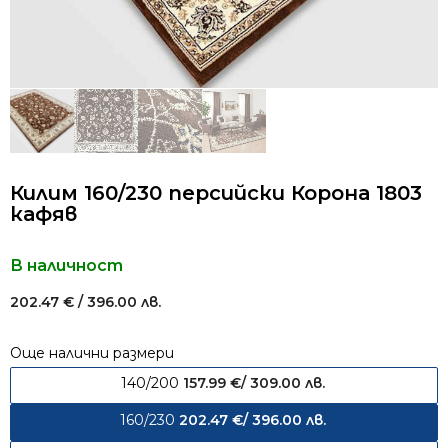
Килим 160/230 персийски Корона 1803
кафяв
В наличност
202.47
€
/ 396.00 лв.
Още налични размери
140/200
157.99
€
/ 309.00 лв.
160/230
202.47
€
/ 396.00 лв.