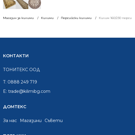
Магазин за килими
Килими
Персийски килими
Килим 160/230 персийс
КОНТАКТИ
ТОНИТЕКС ООД
T:
0888 249 719
E:
trade@kilimibg.com
ДОМТЕКС
За нас
Mагазини
Съвети