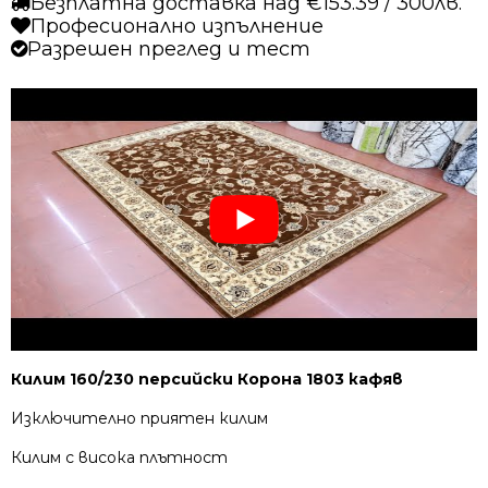
Безплатна доставка над €153.39 / 300лв.
Професионално изпълнение
Разрешен преглед и тест
Килим 160/230 персийски Корона 1803 кафяв
Изключително приятен килим
Килим с висока плътност