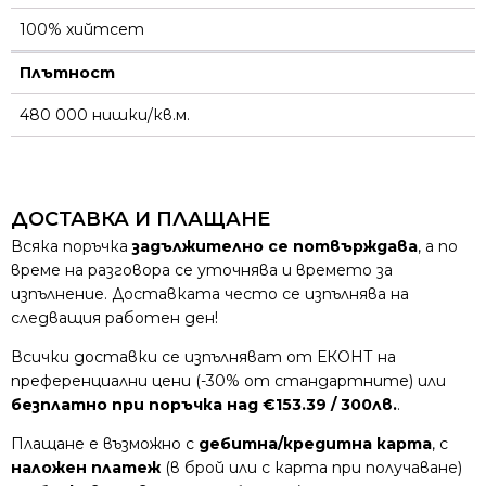
100% хийтсет
Плътност
480 000 нишки/кв.м.
ДОСТАВКА И ПЛАЩАНЕ
Всяка поръчка
задължително се потвърждава
, а по
време на разговора се уточнява и времето за
изпълнение. Доставката често се изпълнява на
следващия работен ден!
Всички доставки се изпълняват от ЕКОНТ на
преференциални цени (-30% от стандартните) или
безплатно при поръчка над €153.39 / 300лв.
.
Плащане е възможно с
дебитна/кредитна карта
, с
наложен платеж
(в брой или с карта при получаване)