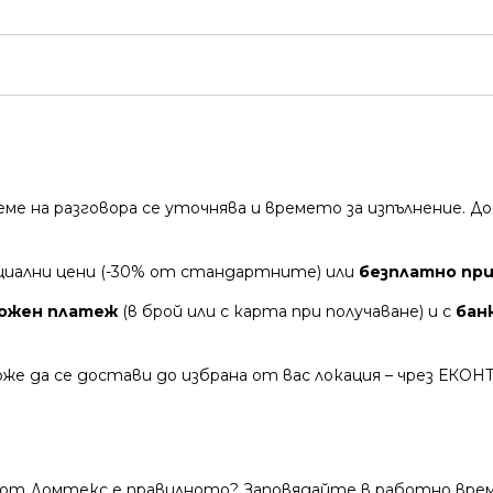
време на разговора се уточнява и времето за изпълнение.
циални цени (-30% от стандартните) или
безплатно при 
ожен платеж
(в брой или с карта при получаване) и с
бан
же да се достави до избрана от вас локация – чрез ЕКОН
 от Домтекс е правилното? Заповядайте в работно време