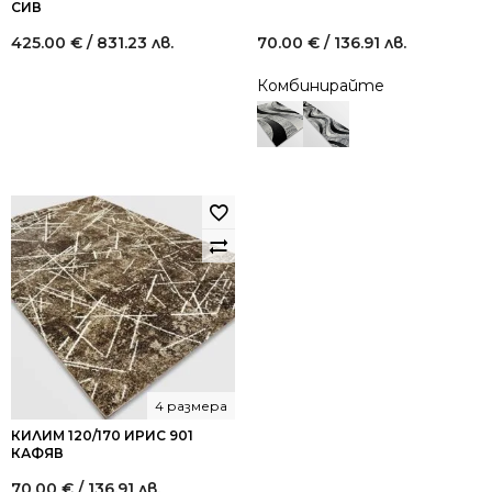
СИВ
425.00
€
/ 831.23 лв.
70.00
€
/ 136.91 лв.
Комбинирайте
4 размера
КИЛИМ 120/170 ИРИС 901
КАФЯВ
70.00
€
/ 136.91 лв.