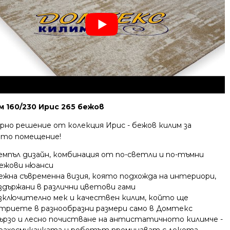
м 160/230 Ирис 265 бежов
рно решение от колекция Ирис - бежов килим за
то помещение!
емпъл дизайн, комбинация от по-светли и по-тъмни
ежови нюанси
ежна съвременна визия, която подхожда на интериори,
здържани в различни цветови гами
зключително мек и качествен килим, който ще
триете в разнообразни размери само в Домтекс
ързо и лесно почистване на антистатичното килимче -
рахосмукачката и роботът преминават с лекота