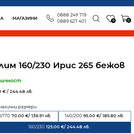
0888 249 719
БА
MАГАЗИНИ
0
0
0889 627 401
лим 160/230 Ирис 265 бежов
личност
00
€
/ 244.48 лв.
налични размери
0/170
70.00
€
/ 136.91 лв.
140/200
95.00
€
/ 185.80 лв.
160/230
125.00
€
/ 244.48 лв.