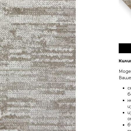
Кили
Моде
Ваше
с
б
н
и
и
о
б
п