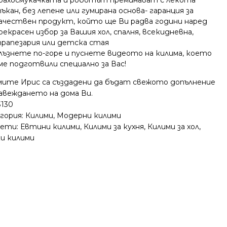
ъкан, без лепене или гумирана основа- гаранция за
ачествен продукт, който ще Ви радва години наред
рекрасен избор за Вашия хол, спалня, всекидневна,
рапезария или детска стая
лъзнете по-горе и пуснете видеото на килима, което
ме подготвили специално за Вас!
мите Ирис са създадени да бъдат свежото допълнение
завеждането на дома Ви.
3130
гория:
Килими
,
Модерни килими
ети:
Евтини килими
,
Килими за кухня
,
Килими за хол
,
ки килими