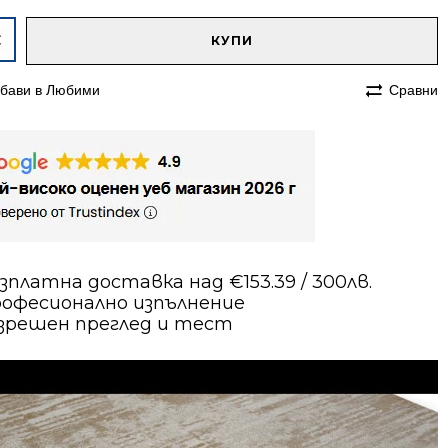
native:
чество
КУПИ
им
бави в Любими
Сравни
230
с
в
зплатна доставка над €153.39 / 300лв.
офесионално изпълнение
зрешен преглед и тест