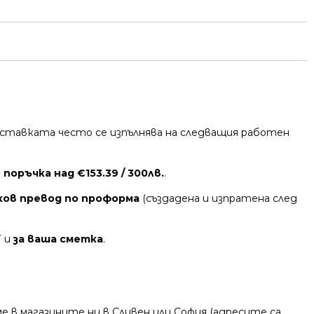
 Доставката често се изпълнява на следващия работен
поръчка над €153.39 / 300лв.
.
ков превод по проформа
(създадена и изпратена след
Т и
за ваша сметка
.
 в магазините ни в Сливен или София (адресите са