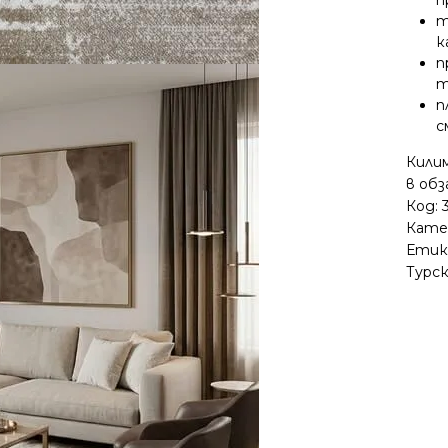
т
к
п
т
п
с
Кили
в об
Код:
Кате
Етик
Турс