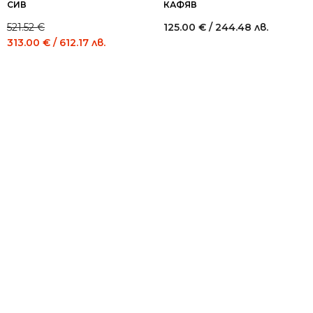
СИВ
КАФЯВ
521.52
€
125.00
€
/ 244.48 лв.
Original
Current
313.00
€
/ 612.17 лв.
price
price
was:
is:
521.52 €
313.00 €
/
/
1,020.00
612.17
лв..
лв..