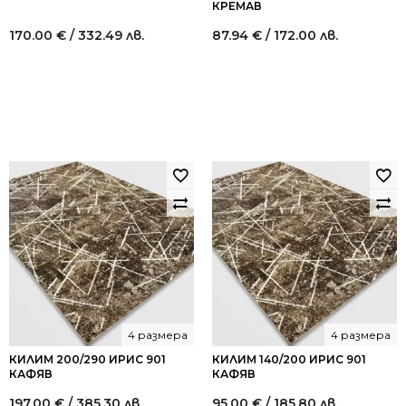
КРЕМАВ
170.00
€
/ 332.49 лв.
87.94
€
/ 172.00 лв.
4 размера
4 размера
КИЛИМ 200/290 ИРИС 901
КИЛИМ 140/200 ИРИС 901
КАФЯВ
КАФЯВ
197.00
€
/ 385.30 лв.
95.00
€
/ 185.80 лв.