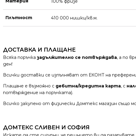
Материя
100% фризе
Плътност
410 000 нишки/кв.м.
ДОСТАВКА И ПЛАЩАНЕ
Всяка поръчка
задължително се потвърждава
, а по 
ден!
Всички доставки се изпълняват от ЕКОНТ на преферен
Плащане е възможно с
дебитна/кредитна карта
, с
нал
потвърждение на поръчката).
Всичко закупено от физически Домтекс магазин също мо
ДОМТЕКС СЛИВЕН И СОФИЯ
Искате да сте сигурни, че решнието ви да пазарувате