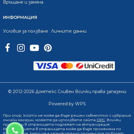
Връщане и замяна
ИНФОРМАЦИЯ
Условия за ползване
Личните данни
© 2012-2026 Домтекс Сливен Всички права запазени
Powered by WPS
При спор, който не може да бъде решен съвместно с избрания
онлайн магазин
, можете да използвате сайта
ОРС
. Всички
продукти в страницата подлежат на актуализация.
0888 249 719
Информацията в страницата може да бъде променяна по
всяко време, като не е задължително промените да бъдат