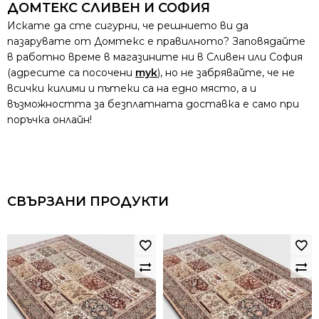
ДОМТЕКС СЛИВЕН И СОФИЯ
Искате да сте сигурни, че решнието ви да
пазарувате от Домтекс е правилното? Заповядайте
в работно време в магазините ни в Сливен или София
(адресите са посочени
тук
), но не забрявайте, че не
всички килими и пътеки са на едно място, а и
възможността за безплатната доставка е само при
поръчка онлайн!
СВЪРЗАНИ ПРОДУКТИ