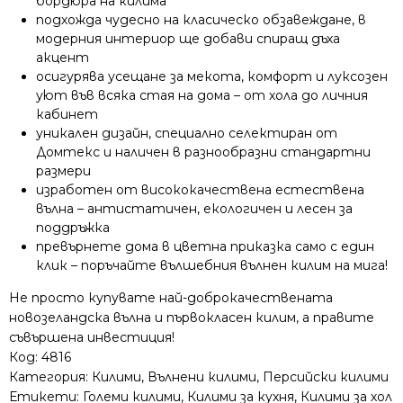
бордюра на килима
подхожда чудесно на класическо обзавеждане, в
модерния интериор ще добави спиращ дъха
акцент
осигурява усещане за мекота, комфорт и луксозен
уют във всяка стая на дома – от хола до личния
кабинет
уникален дизайн, специално селектиран от
Домтекс и наличен в разнообразни стандартни
размери
изработен от висококачествена естествена
вълна – антистатичен, екологичен и лесен за
поддръжка
превърнете дома в цветна приказка само с един
клик – поръчайте вълшебния вълнен килим на мига!
Не просто купувате най-доброкачествената
новозеландска вълна и първокласен килим, а правите
съвършена инвестиция!
Код:
4816
Категория:
Килими
,
Вълнени килими
,
Персийски килими
Етикети:
Големи килими
,
Килими за кухня
,
Килими за хол