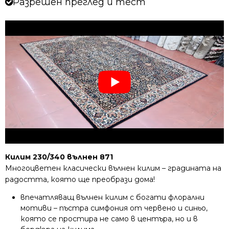
Разрешен преглед и тест
Килим 230/340 вълнен 871
Многоцветен класически вълнен килим – градината на
радостта, която ще преобрази дома!
впечатляващ вълнен килим с богати флорални
мотиви – пъстра симфония от червено и синьо,
която се простира не само в центъра, но и в