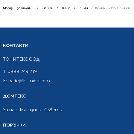
Магазин за килими
Килими
Вълнени килими
Килим 230/340 вълнен 8
КОНТАКТИ
ТОНИТЕКС ООД
T:
0888 249 719
E:
trade@kilimibg.com
ДОМТЕКС
За нас
Mагазини
Съвети
ПОРЪЧКИ