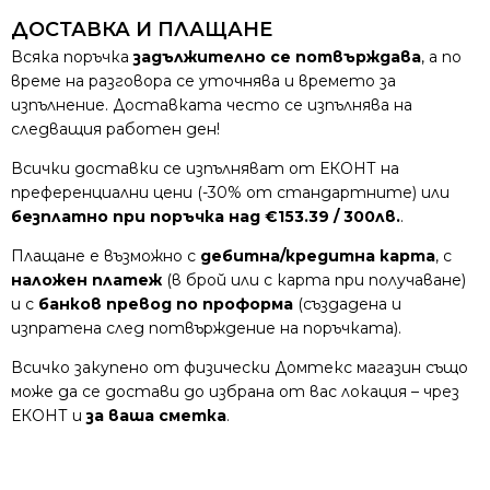
ДОСТАВКА И ПЛАЩАНЕ
Всяка поръчка
задължително се потвърждава
, а по
време на разговора се уточнява и времето за
изпълнение. Доставката често се изпълнява на
следващия работен ден!
Всички доставки се изпълняват от ЕКОНТ на
преференциални цени (-30% от стандартните) или
безплатно при поръчка над €153.39 / 300лв.
.
Плащане е възможно с
дебитна/кредитна карта
, с
наложен платеж
(в брой или с карта при получаване)
и с
банков превод по проформа
(създадена и
изпратена след потвърждение на поръчката).
Всичко закупено от физически Домтекс магазин също
може да се достави до избрана от вас локация – чрез
ЕКОНТ и
за ваша сметка
.