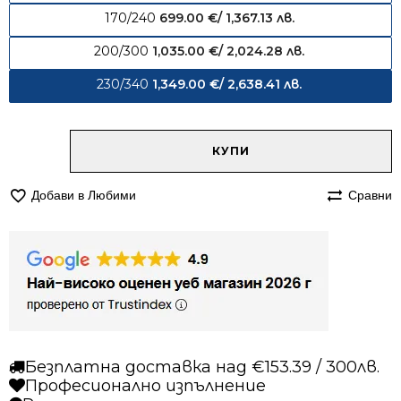
170/240
699.00
€
/ 1,367.13 лв.
200/300
1,035.00
€
/ 2,024.28 лв.
230/340
1,349.00
€
/ 2,638.41 лв.
Alternative:
количество
КУПИ
за
Килим
Добави в Любими
Сравни
230/340
вълнен
871
Безплатна доставка над €153.39 / 300лв.
Професионално изпълнение